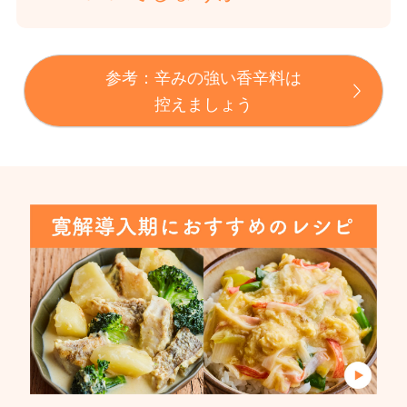
ュース、果汁100％ジュースなどがおす
乳製品は脂肪の多い食品ですので、体調
すめです。ただし、かんきつ類は刺激が
が悪いときや、一度にたくさんとると腸
強いので避けるようにしましょう。
参考：辛みの強い香辛料は
管の蠕動（ぜんどう）運動を刺激し、腹
控えましょう
痛や下痢の原因になりやすいといわれて
います。 一方で、乳製品は乳酸菌やビフ
ィズス菌など腸内環境をよくしてくれる
菌を含み、カルシウム源でもあるので、
極端に制限しすぎず体調に合わせてとる
ことをおすすめします。