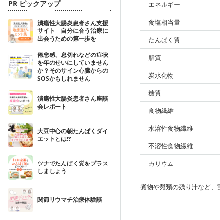
PR ピックアップ
エネルギー
食塩相当量
潰瘍性大腸炎患者さん支援
サイト 自分に合う治療に
出会うための第一歩を
たんぱく質
倦怠感、息切れなどの症状
脂質
を年のせいにしていません
か？そのサイン心臓からの
炭水化物
SOSかもしれません
糖質
潰瘍性大腸炎患者さん座談
会レポート
食物繊維
水溶性食物繊維
大豆中心の朝たんぱくダイ
エットとは!?
不溶性食物繊維
ツナでたんぱく質をプラス
カリウム
しましょう
煮物や麺類の残り汁など、
関節リウマチ治療体験談