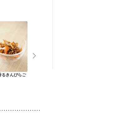
香るきんぴらご
糸こんとごぼうのゴ
こんにゃく入りきん
れんこん入り
マ煮
ぴらごぼう ️
ょう