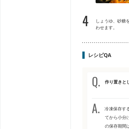
4
しょうゆ、砂糖
わせます。
レシピQA
作り置きと
冷凍保存する
てから小分
の保存期間