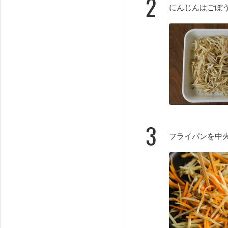
2
にんじんはごぼ
3
フライパンを中