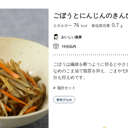
ごぼうとにんじんのきん
76
0.7
エネルギー
食塩相当量
kcal
g
おいしい健康
15分以内
ごぼうは繊維を断つように切るとやさ
なめのごま油で脂質を抑え、ごまや七
分も控えめです。
塩分カット
食材少なめ