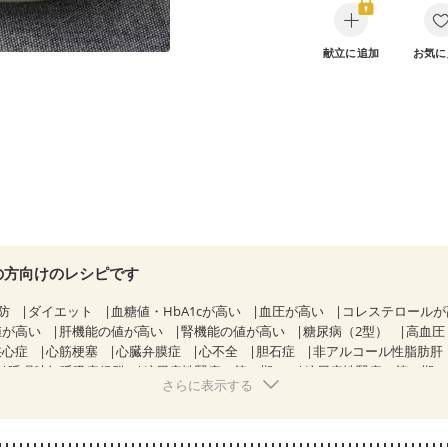
献立に追加
お気に
の方向けのレシピです
防
ダイエット
血糖値・HbA1cが高い
血圧が高い
コレステロール
値が高い
肝機能の値が高い
腎機能の値が高い
糖尿病（2型）
高血圧
狭心症
心筋梗塞
心臓弁膜症
心不全
胆石症
非アルコール性脂肪肝
睡眠時無呼吸症候群
糖尿病性腎症（第１期）
糖尿病性腎症（第２期
さらに表示する
KD（ステージ２）
CKD（ステージ３a）
乳がん（抗がん剤治療中）
）
乳がん（放射線治療中）
乳がん治療を終えた方・経過観察中の方な
関節リウマチ
乾癬
貧血対策
ニキビ・肌荒れ
妊活中
更年期