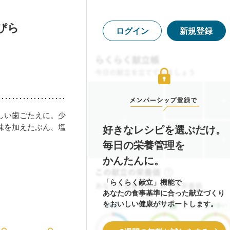
ぴら
ログイン
新規登録
しい歯ごたえに。少
味を加えたぶん、塩
好きなレシピを選ぶだけ。
毎日の栄養管理を
かんたんに。
「らくらく献立」機能で
あなたの食事基準に合った献立づくり
をおいしい健康がサポートします。