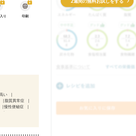
2週間の無料お試しをする
入り
印刷
が高い
脂質異常症
慢性便秘症
）
ど