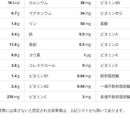
76
kcal
カルシウム
38
mg
ビタミンB6
0.7
g
マグネシウム
34
mg
ビタミンB12
1.6
g
リン
50
mg
葉酸
3.4
g
鉄
0.5
mg
ビタミンA
11.8
g
亜鉛
0.5
mg
ビタミンD
8.0
g
ヨウ素
1
µg
ビタミンK
3.8
g
コレステロール
0
mg
ビタミンE
1.4
g
ビタミンB1
0.04
mg
飽和脂肪酸
2.4
g
ビタミンB2
0.04
mg
一価不飽和脂肪
270
mg
ビタミンC
3
mg
多価不飽和脂肪
実際には食さないと想定される栄養価は、上記リストから除いてあります。