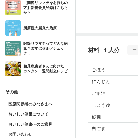
【関節リウマチをお持ちの
方】新規会員登録はこちら
から
潰瘍性大腸炎の治療
関節リウマチってどんな病
気？まずはセルフチェッ
材料
1 人分
ク！
糖尿病患者さんに向けた
ごぼう
カンタン一週間献立レシピ
にんじん
その他
ごま油
医療関係者のみなさまへ
しょうゆ
おいしい健康について
砂糖
おいしい健康へのご意見
白ごま
お問い合わせ