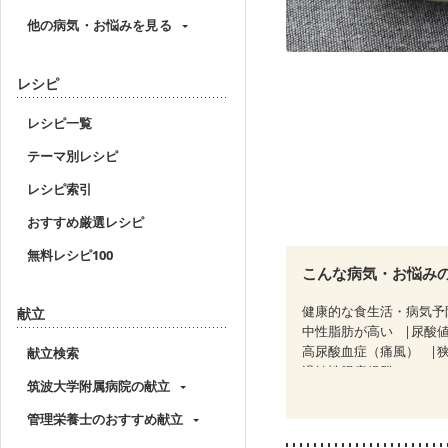
他の病気・お悩みを見る
レシピ
レシピ一覧
テーマ別レシピ
レシピ索引
おすすめ厳選レシピ
無料レシピ100
こんな病気・お悩み
健康的な食生活・病気予
献立
中性脂肪が高い
尿酸
高尿酸血症（痛風）
献立検索
過敏性腸症候群（IBS）
筑波大学附属病院の献立
CKD（ステージ１）
C
乳がん（ホルモン療法中
管理栄養士のおすすめ献立
産後（ミルク）
骨折