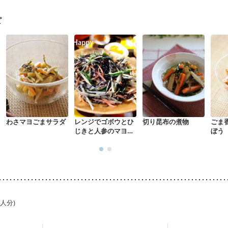
ピ
わさマヨごまサラダ
レンジでゴボウとひ
切り昆布の煮物
ごま
じきと人参のマヨサ
ぼう
ラダ
1人分)