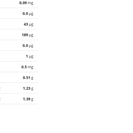
0.09
mg
0.0
µg
43
µg
189
µg
0.0
µg
1
µg
0.5
mg
0.51
g
酸
1.23
g
酸
1.39
g