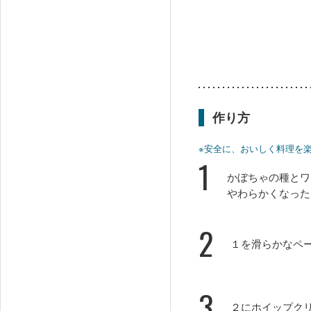
作り方
※安全に、おいしく料理を
1
かぼちゃの種とワ
やわらかくなった
2
１を滑らかなペ
3
２にホイップク