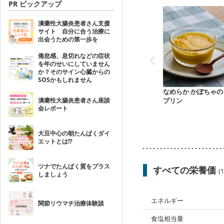
PR ピックアップ
潰瘍性大腸炎患者さん支援
サイト 自分に合う治療に
出会うための第一歩を
倦怠感、息切れなどの症状
を年のせいにしていません
か？そのサイン心臓からの
SOSかもしれません
なめらか かぼちゃの
プリン
潰瘍性大腸炎患者さん座談
会レポート
大豆中心の朝たんぱくダイ
エットとは!?
ツナでたんぱく質をプラス
すべての栄養価
(
しましょう
エネルギー
関節リウマチ治療体験談
食塩相当量