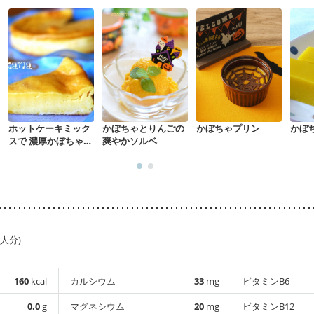
ホットケーキミック
かぼちゃとりんごの
かぼちゃプリン
かぼ
スで 濃厚かぼちゃプ
爽やかソルベ
リンケーキ
1人分)
160
kcal
カルシウム
33
mg
ビタミンB6
0.0
g
マグネシウム
20
mg
ビタミンB12