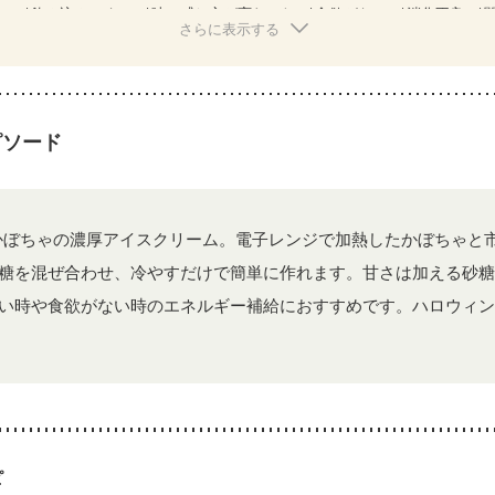
）
飲み込みにくい
味の感じ方が変わった
食欲がない
消化不良
さらに表示する
ピソード
かぼちゃの濃厚アイスクリーム。電子レンジで加熱したかぼちゃと
糖を混ぜ合わせ、冷やすだけで簡単に作れます。甘さは加える砂糖
い時や食欲がない時のエネルギー補給におすすめです。ハロウィン
ピ