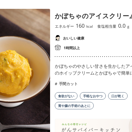
かぼちゃのアイスクリー
160
0.0
エネルギー
食塩相当量
kcal
g
おいしい健康
1時間以上
かぼちゃのやさしい甘さを生かしたア
のホイップクリームとかぼちゃで簡単
手間カット
食欲がない
手軽なおやつ
口が乾く
胃や腸の手術のあとに