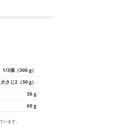
1/3個（300 g）
大さじ2（30 g）
36 g
60 g
ています。