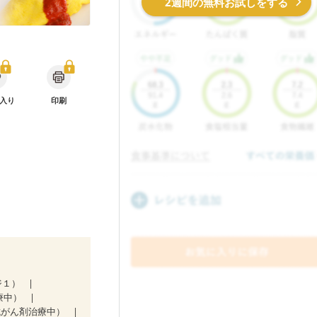
2週間の無料お試しをする
入り
印刷
ジ１）
療中）
抗がん剤治療中）