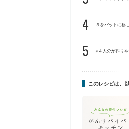
4
３をバットに移
5
※４人分が作り
このレシピは、