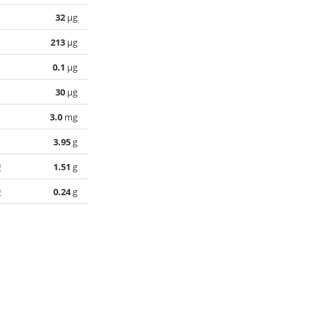
32
µg
213
µg
0.1
µg
30
µg
3.0
mg
3.95
g
酸
1.51
g
酸
0.24
g