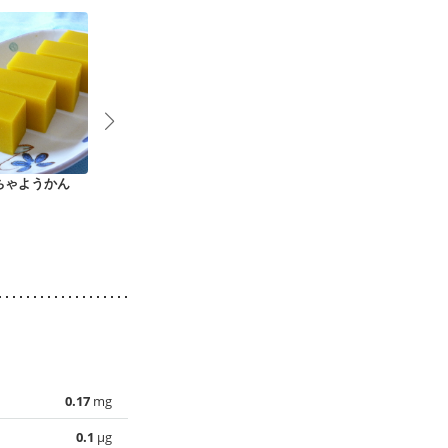
ちゃようかん
豆腐と豆乳のココア
さっぱりフローズン
材料３つ 濃
ババロア
いちごヨーグルトア
ーアイスクリ
イス
0.17
mg
0.1
µg