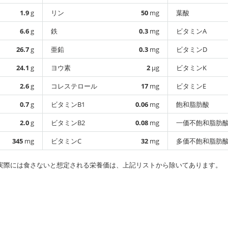
1.9
g
リン
50
mg
葉酸
6.6
g
鉄
0.3
mg
ビタミンA
26.7
g
亜鉛
0.3
mg
ビタミンD
24.1
g
ヨウ素
2
µg
ビタミンK
2.6
g
コレステロール
17
mg
ビタミンE
0.7
g
ビタミンB1
0.06
mg
飽和脂肪酸
2.0
g
ビタミンB2
0.08
mg
一価不飽和脂肪
345
mg
ビタミンC
32
mg
多価不飽和脂肪
実際には食さないと想定される栄養価は、上記リストから除いてあります。