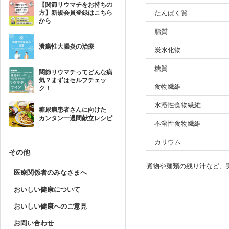
【関節リウマチをお持ちの
たんぱく質
方】新規会員登録はこちら
から
脂質
潰瘍性大腸炎の治療
炭水化物
糖質
関節リウマチってどんな病
気？まずはセルフチェッ
食物繊維
ク！
水溶性食物繊維
糖尿病患者さんに向けた
カンタン一週間献立レシピ
不溶性食物繊維
カリウム
その他
煮物や麺類の残り汁など、
医療関係者のみなさまへ
おいしい健康について
おいしい健康へのご意見
お問い合わせ