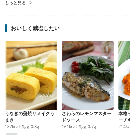
もっと見る
おいしく減塩したい
うなぎの蒲焼リメイクう
さわらのレモンマスター
本格イ
まき
ドソース
ーチキ
187
kcal
食塩
0.8
g
161
kcal
食塩
0.7
g
214
kcal