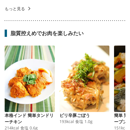
もっと見る
脂質控えめでお肉を楽しみたい
本格インド 簡単タンドリ
ピリ辛豚ごぼう
簡単 
ーチキン
193
kcal
食塩
1.0
g
ーブン
214
kcal
食塩
0.6
g
151
kcal