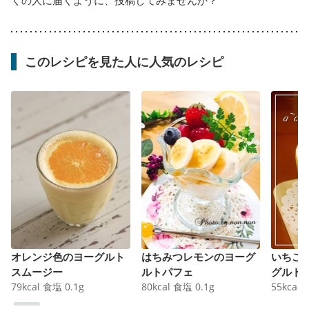
くの人に届くように、投稿してみませんか？
このレシピを見た人に人気のレシピ
オレンジ色のヨーグルト
はちみつレモンのヨーグ
いちご
スムージー
ルトパフェ
グルト
79
kcal
食塩
0.1
g
80
kcal
食塩
0.1
g
55
kcal