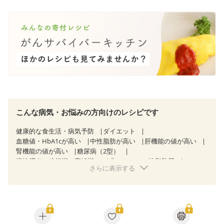
こんな病気・お悩みの方向けのレシピです
健康的な食生活・病気予防
ダイエット
血糖値・HbA1cが高い
中性脂肪が高い
肝機能の値が高い
腎機能の値が高い
糖尿病（2型）
慢性膵炎（移行期・寛解期）
非アルコール性脂肪肝
さらに表示する
慢性便秘症
過敏性腸症候群（IBS）
CKD（ステージ１）
CKD（ステージ２）
飲み込みにくい
食欲がない
妊娠中(初期)
妊婦健診・体重増加が気になる（初期）
妊婦健診・血圧が気になる（初期）
妊婦健診・血糖値が気になる（初期）
妊娠高血圧(中期)
妊娠糖尿病(初期)
産後（母乳）
産後（混合栄養）