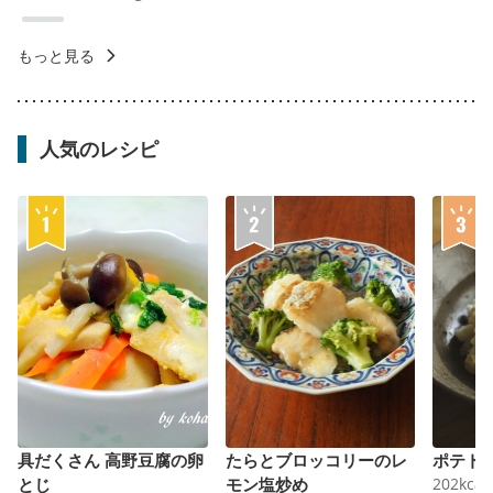
もっと見る
人気のレシピ
具だくさん 高野豆腐の卵
たらとブロッコリーのレ
ポテト
とじ
モン塩炒め
202
kcal