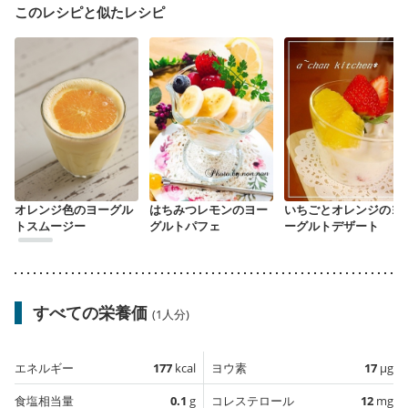
このレシピと似たレシピ
オレンジ色のヨーグル
はちみつレモンのヨー
いちごとオレンジのヨ
トスムージー
グルトパフェ
ーグルトデザート
すべての栄養価
(1人分)
エネルギー
177
kcal
ヨウ素
17
µg
食塩相当量
0.1
g
コレステロール
12
mg