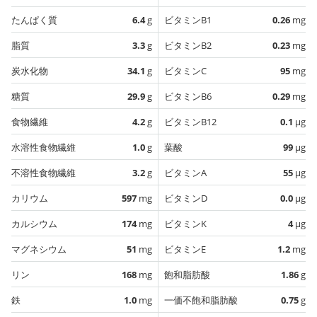
たんぱく質
6.4
g
ビタミンB1
0.26
mg
脂質
3.3
g
ビタミンB2
0.23
mg
炭水化物
34.1
g
ビタミンC
95
mg
糖質
29.9
g
ビタミンB6
0.29
mg
食物繊維
4.2
g
ビタミンB12
0.1
µg
水溶性食物繊維
1.0
g
葉酸
99
µg
不溶性食物繊維
3.2
g
ビタミンA
55
µg
カリウム
597
mg
ビタミンD
0.0
µg
カルシウム
174
mg
ビタミンK
4
µg
マグネシウム
51
mg
ビタミンE
1.2
mg
リン
168
mg
飽和脂肪酸
1.86
g
鉄
1.0
mg
一価不飽和脂肪酸
0.75
g