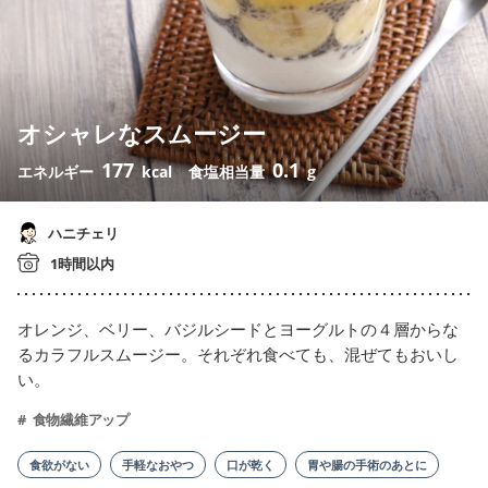
オシャレなスムージー
177
0.1
エネルギー
kcal
食塩相当量
g
ハニチェリ
1時間以内
オレンジ、ベリー、バジルシードとヨーグルトの４層からな
るカラフルスムージー。それぞれ食べても、混ぜてもおいし
い。
食物繊維アップ
食欲がない
手軽なおやつ
口が乾く
胃や腸の手術のあとに