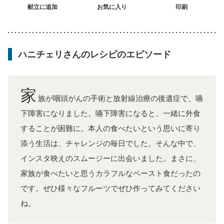
産後（ミルク）
献立に追加
骨折
骨粗しょう症
お気に入り
関節リウマチ
印刷
フレイル（年齢に合わせた体作り）
更年期
ハニチェリさんのレシピのエピソード
家
族が咽頭がんの手術と放射線治療の後遺症で、嚥
下障害になりました。嚥下障害になると、一緒に外食
することが困難に。本人の食べたいという思いに寄り
添う生活は、チャレンジの毎日でした。そんな中で、
インスタ映えのスムージーに出会いました。まさに、
家族が食べたいと思うカラフルなペースト食だったの
です。ぜひ様々なフルーツでぜひ作ってみてください
ね。