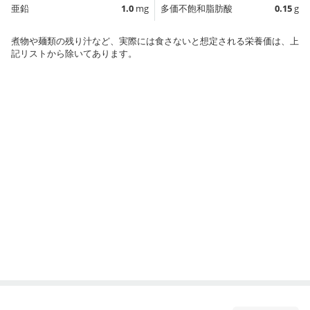
亜鉛
1.0
mg
多価不飽和脂肪酸
0.15
g
煮物や麺類の残り汁など、実際には食さないと想定される栄養価は、上
記リストから除いてあります。