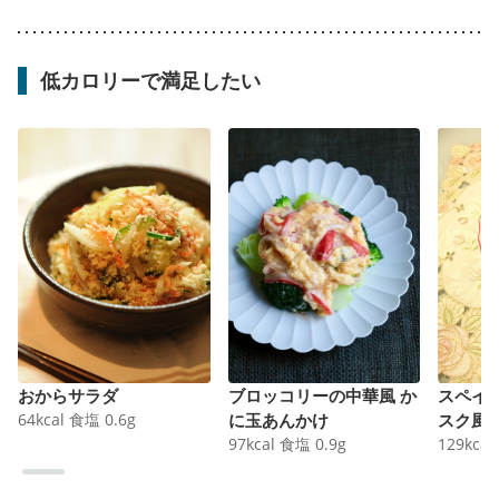
低カロリーで満足したい
おからサラダ
ブロッコリーの中華風 か
スペイ
64
kcal
食塩
0.6
g
に玉あんかけ
スク風
97
kcal
食塩
0.9
g
129
kcal