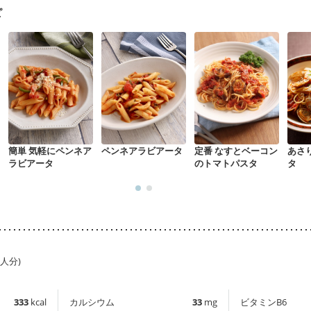
ピ
簡単 気軽にペンネア
ペンネアラビアータ
定番 なすとベーコン
あさ
ラビアータ
のトマトパスタ
タ
1人分)
333
kcal
カルシウム
33
mg
ビタミンB6