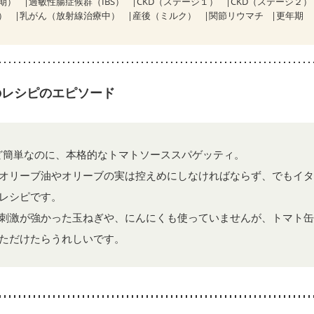
期）
過敏性腸症候群（IBS）
CKD（ステージ１）
CKD（ステージ２）
）
乳がん（放射線治療中）
産後（ミルク）
関節リウマチ
更年期
のレシピのエピソード
ど簡単なのに、本格的なトマトソーススパゲッティ。
オリーブ油やオリーブの実は控えめにしなければならず、でもイタ
レシピです。
刺激が強かった玉ねぎや、にんにくも使っていませんが、トマト缶
ただけたらうれしいです。