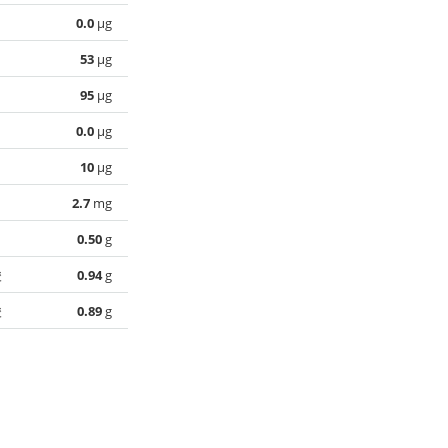
0.0
µg
53
µg
95
µg
0.0
µg
10
µg
2.7
mg
0.50
g
酸
0.94
g
酸
0.89
g