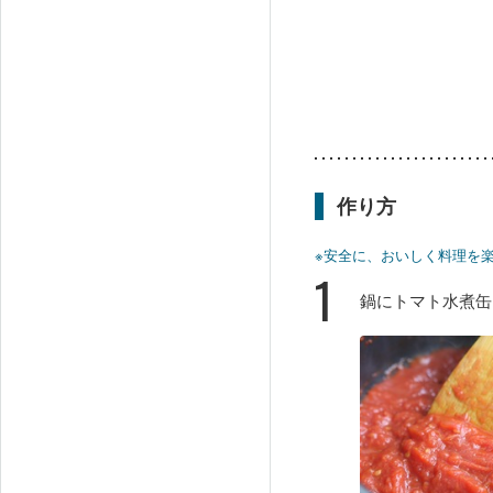
作り方
※安全に、おいしく料理を
1
鍋にトマト水煮缶