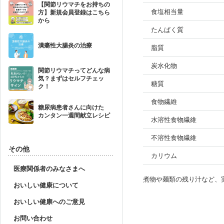
【関節リウマチをお持ちの
食塩相当量
方】新規会員登録はこちら
から
たんぱく質
潰瘍性大腸炎の治療
脂質
炭水化物
関節リウマチってどんな病
気？まずはセルフチェッ
糖質
ク！
食物繊維
糖尿病患者さんに向けた
カンタン一週間献立レシピ
水溶性食物繊維
不溶性食物繊維
その他
カリウム
医療関係者のみなさまへ
煮物や麺類の残り汁など、
おいしい健康について
おいしい健康へのご意見
お問い合わせ