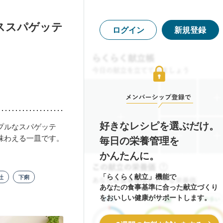
ススパゲッテ
ログイン
新規登録
好きなレシピを選ぶだけ。
プルなスパゲッテ
味わえる一皿です。
毎日の栄養管理を
かんたんに。
「らくらく献立」機能で
吐
下痢
あなたの食事基準に合った献立づくり
をおいしい健康がサポートします。