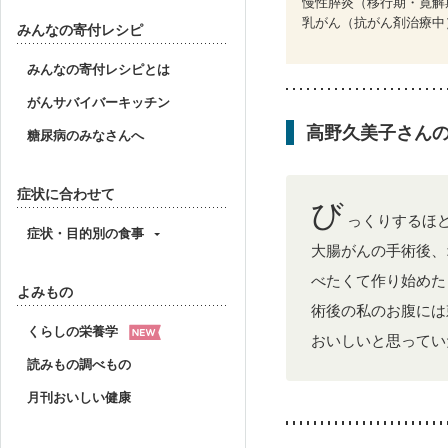
慢性膵炎（移行期・寛解
乳がん（抗がん剤治療中
みんなの寄付レシピ
みんなの寄付レシピとは
がんサバイバーキッチン
高野久美子さん
糖尿病のみなさんへ
症状に合わせて
び
っくりするほ
症状・目的別の食事
大腸がんの手術後、
べたくて作り始めた
よみもの
術後の私のお腹には
くらしの栄養学
おいしいと思ってい
読みもの調べもの
月刊おいしい健康