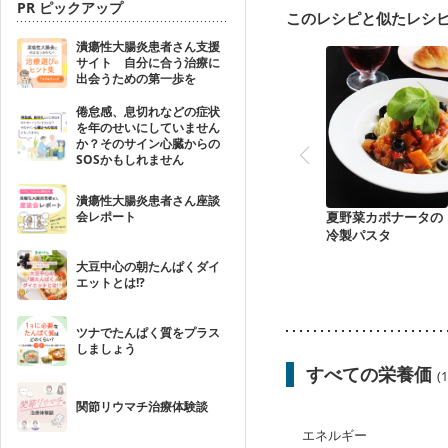
PR ピックアップ
このレシピと似たレシ
潰瘍性大腸炎患者さん支援
サイト 自分に合う治療に
出会うための第一歩を
倦怠感、息切れなどの症状
を年のせいにしていません
か？そのサイン心臓からの
SOSかもしれません
潰瘍性大腸炎患者さん座談
夏野菜カポナータの
会レポート
冷製パスタ
大豆中心の朝たんぱくダイ
エットとは!?
ツナでたんぱく質をプラス
しましょう
すべての栄養価
(
関節リウマチ治療体験談
エネルギー