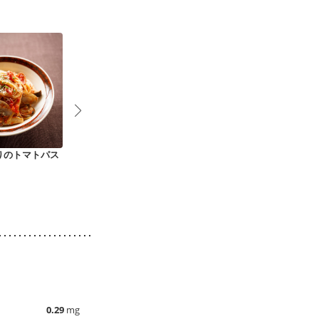
りのトマトパス
あさりとベーコンの
鰯のトマトソースパ
プッタネスカ
トマトスパ
スタ
0.29
mg