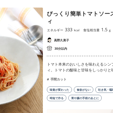
びっくり簡単トマトソー
ィ
333
1.5
エネルギー
食塩相当量
kcal
g
高野久美子
30分以内
トマト本来のおいしさを味わえるシン
ィ。トマトの酸味と甘味をしっかりと
手間カット
味覚が変わった
食欲がない
吐き気・嘔
時短で作る
胃や腸の手術のあとに