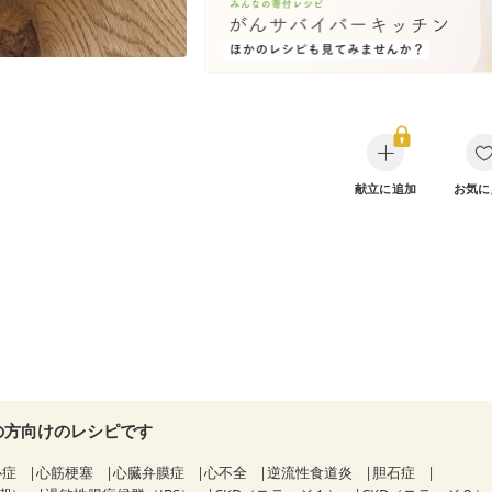
献立に追加
お気に
の方向けのレシピです
心症
心筋梗塞
心臓弁膜症
心不全
逆流性食道炎
胆石症