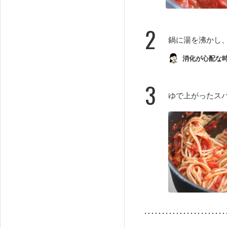
2
鍋に湯を沸かし
消化が心配な
3
ゆで上がったス