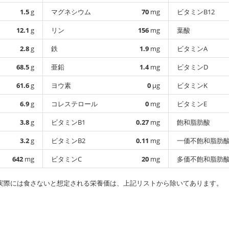
1.5
g
マグネシウム
70
mg
ビタミンB12
12.1
g
リン
156
mg
葉酸
2.8
g
鉄
1.9
mg
ビタミンA
68.5
g
亜鉛
1.4
mg
ビタミンD
61.6
g
ヨウ素
0
µg
ビタミンK
6.9
g
コレステロール
0
mg
ビタミンE
3.8
g
ビタミンB1
0.27
mg
飽和脂肪酸
3.2
g
ビタミンB2
0.11
mg
一価不飽和脂肪
642
mg
ビタミンC
20
mg
多価不飽和脂肪
実際には食さないと想定される栄養価は、上記リストから除いてあります。