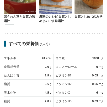
ほうれん草と白菜の味
農家のレシピ 白菜とし
白菜としめじのみそ汁
噌汁
めじのごま味噌汁
すべての栄養価
(1人分)
エネルギー
24
kcal
ヨウ素
1950
µg
食塩相当量
0.9
g
コレステロール
0
mg
たんぱく質
1.9
g
ビタミンB1
0.05
mg
脂質
0.5
g
ビタミンB2
0.06
mg
炭水化物
4.5
g
ビタミンC
6
mg
糖質
2.8
g
ビタミンB6
0.09
mg