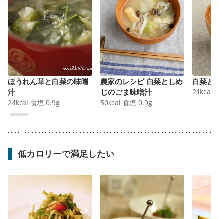
ほうれん草と白菜の味噌
農家のレシピ 白菜としめ
白菜と
汁
じのごま味噌汁
24
kcal
24
kcal
食塩
0.9
g
50
kcal
食塩
0.9
g
低カロリーで満足したい