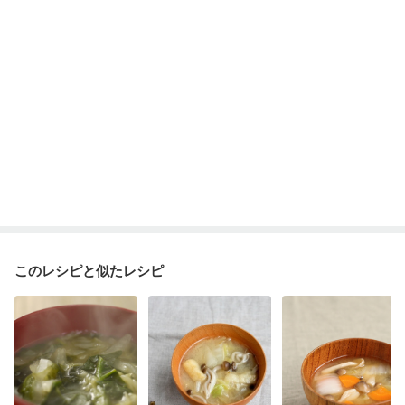
乾癬
フレイル（年齢に合わせた体作り）
低栄養予防
貧血対策
ニキビ・肌荒れ
妊活中
更年期
このレシピと似たレシピ