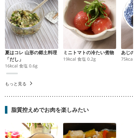
夏はコレ 山形の郷土料理
ミニトマトの冷たい煮物
あじの
「だし」
19
kcal
食塩
0.2
g
75
kcal
16
kcal
食塩
0.6
g
もっと見る
脂質控えめでお肉を楽しみたい