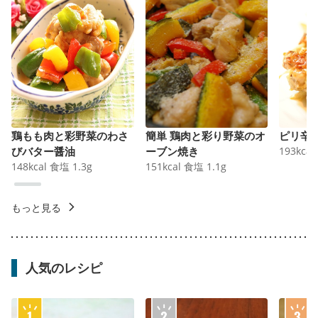
鶏もも肉と彩野菜のわさ
簡単 鶏肉と彩り野菜のオ
ピリ辛
びバター醤油
ーブン焼き
193
kcal
148
kcal
食塩
1.3
g
151
kcal
食塩
1.1
g
もっと見る
人気のレシピ