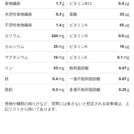
食物繊維
1.7
g
ビタミンB12
0.4
µg
水溶性食物繊維
0.3
g
葉酸
33
µg
不溶性食物繊維
1.4
g
ビタミンA
65
µg
カリウム
244
mg
ビタミンD
0.0
µg
カルシウム
25
mg
ビタミンK
19
µg
マグネシウム
16
mg
ビタミンE
0.1
mg
リン
53
mg
飽和脂肪酸
0.07
g
鉄
0.4
mg
一価不飽和脂肪酸
0.07
g
亜鉛
0.3
mg
多価不飽和脂肪酸
0.25
g
煮物や麺類の残り汁など、実際には食さないと想定される栄養価は、上
記リストから除いてあります。