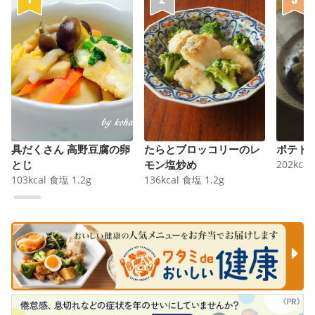
具だくさん 高野豆腐の卵
たらとブロッコリーのレ
ポテト
とじ
モン塩炒め
202
kcal
103
kcal
食塩
1.2
g
136
kcal
食塩
1.2
g