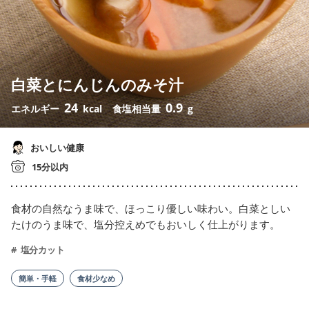
白菜とにんじんのみそ汁
24
0.9
エネルギー
kcal
食塩相当量
g
おいしい健康
15分以内
食材の自然なうま味で、ほっこり優しい味わい。白菜としい
たけのうま味で、塩分控えめでもおいしく仕上がります。
塩分カット
簡単・手軽
食材少なめ