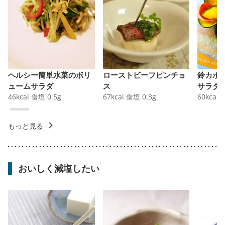
ヘルシー簡単水菜のボリ
ローストビーフピンチョ
鈴カボ
ュームサラダ
ス
サラダ
46
kcal
食塩
0.5
g
67
kcal
食塩
0.3
g
60
kcal
もっと見る
おいしく減塩したい