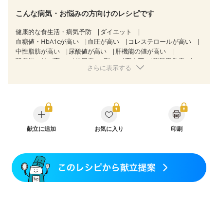
こんな病気・お悩みの方向けのレシピです
健康的な食生活・病気予防
ダイエット
血糖値・HbA1cが高い
血圧が高い
コレステロールが高い
中性脂肪が高い
尿酸値が高い
肝機能の値が高い
腎機能の値が高い
糖尿病（2型）
高血圧
脂質異常症
さらに表示する
高尿酸血症（痛風）
狭心症
心筋梗塞
心臓弁膜症
心不全
胃ポリープ
胆石症
慢性膵炎（移行期・寛解期）
非アルコール性脂肪肝
痔
慢性便秘症
過敏性腸症候群（IBS）
睡眠時無呼吸症候群
糖尿病性腎症（第１期）
糖尿病性腎症（第２期）
糖尿病性腎症（第３期）
CKD（ステージ１）
CKD（ステージ２）
献立に追加
CKD（ステージ３a）
お気に入り
印刷
乳がん（抗がん剤治療中）
乳がん（ホルモン療法中）
乳がん（放射線治療中）
乳がん治療を終えた方・経過観察中の方など
味の感じ方が変わった
食欲がない
妊娠中(初期)
妊婦健診・体重増加が気になる（初期）
妊婦健診・血圧が気になる（初期）
妊婦健診・血糖値が気になる（初期）
妊娠高血圧(中期)
妊娠糖尿病(初期)
産後（母乳）
産後（混合栄養）
産後（ミルク）
骨折
骨粗しょう症
関節リウマチ