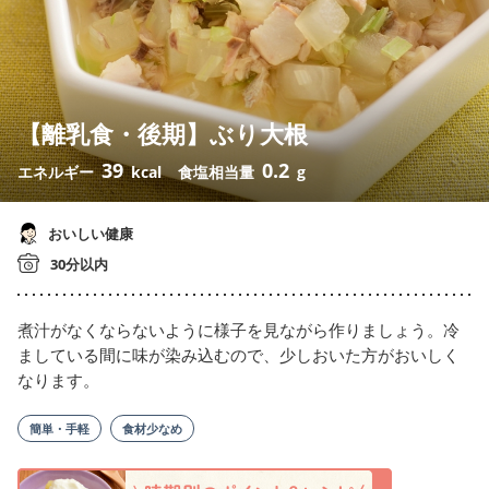
【離乳食・後期】ぶり大根
39
0.2
エネルギー
kcal
食塩相当量
g
おいしい健康
30分以内
煮汁がなくならないように様子を見ながら作りましょう。冷
ましている間に味が染み込むので、少しおいた方がおいしく
なります。
簡単・手軽
食材少なめ