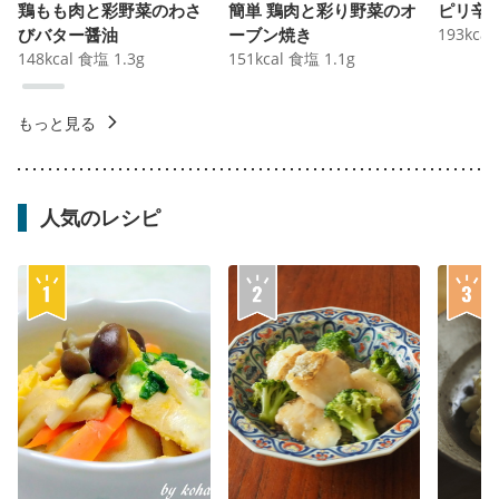
鶏もも肉と彩野菜のわさ
簡単 鶏肉と彩り野菜のオ
ピリ辛
びバター醤油
ーブン焼き
193
kcal
148
kcal
食塩
1.3
g
151
kcal
食塩
1.1
g
もっと見る
人気のレシピ