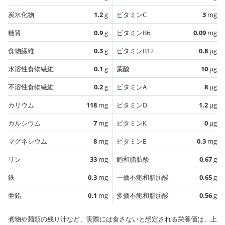
炭水化物
1.2
g
ビタミンC
3
mg
糖質
0.9
g
ビタミンB6
0.09
mg
食物繊維
0.3
g
ビタミンB12
0.8
µg
水溶性食物繊維
0.1
g
葉酸
10
µg
不溶性食物繊維
0.2
g
ビタミンA
8
µg
カリウム
118
mg
ビタミンD
1.2
µg
カルシウム
7
mg
ビタミンK
0
µg
マグネシウム
8
mg
ビタミンE
0.3
mg
リン
33
mg
飽和脂肪酸
0.67
g
鉄
0.3
mg
一価不飽和脂肪酸
0.65
g
亜鉛
0.1
mg
多価不飽和脂肪酸
0.56
g
煮物や麺類の残り汁など、実際には食さないと想定される栄養価は、上