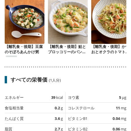
【離乳食・後期】豆腐
【離乳食・後期】鮭と
【離乳食・後期】かつ
のそぼろあんかけ粥
ブロッコリーのパング
おとオクラのトマトス
ラタン
パゲッティ
すべての栄養価
(1人分)
エネルギー
39
kcal
ヨウ素
5
µg
食塩相当量
0.2
g
コレステロール
11
mg
たんぱく質
3.6
g
ビタミンB1
0.04
mg
脂質
2.7
g
ビタミンB2
0.06
mg