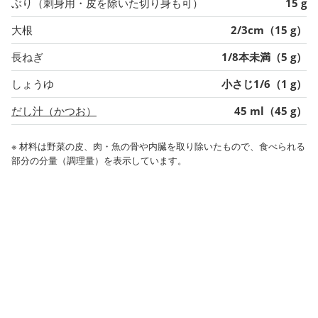
ぶり（刺身用・皮を除いた切り身も可）
15 g
大根
2/3cm（15 g）
長ねぎ
1/8本未満（5 g）
しょうゆ
小さじ1/6（1 g）
だし汁（かつお）
45 ml（45 g）
※ 材料は野菜の皮、肉・魚の骨や内臓を取り除いたもので、食べられる
部分の分量（調理量）を表示しています。