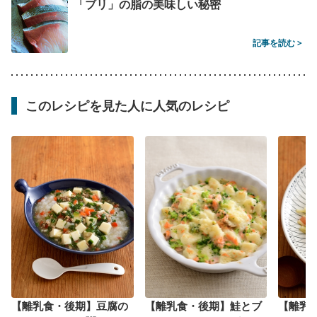
「ブリ」の脂の美味しい秘密
記事を読む >
このレシピを見た人に人気のレシピ
【離乳食・後期】豆腐の
【離乳食・後期】鮭とブ
【離乳