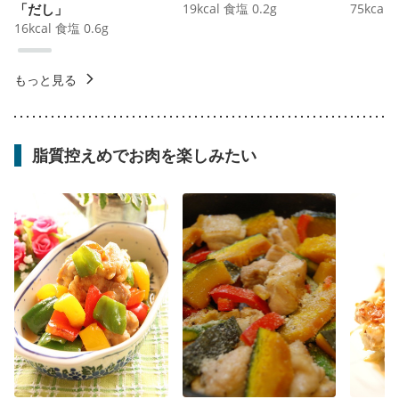
「だし」
19
kcal
食塩
0.2
g
75
kcal
16
kcal
食塩
0.6
g
もっと見る
脂質控えめでお肉を楽しみたい