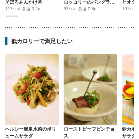
そぼろあんかけ粥
ロッコリーのパングラタ
とオク
117
kcal
食塩
0.2
g
ン
97
kcal
食塩
0.3
g
ッティ
101
kcal
低カロリーで満足したい
ヘルシー簡単水菜のボリ
ローストビーフピンチョ
鈴カボ
ュームサラダ
ス
サラダ