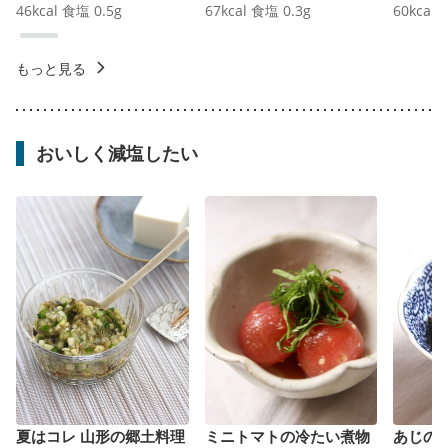
46
kcal
食塩
0.5
g
67
kcal
食塩
0.3
g
60
kcal
もっと見る
おいしく減塩したい
夏はコレ 山形の郷土料理
ミニトマトの冷たい煮物
あじの