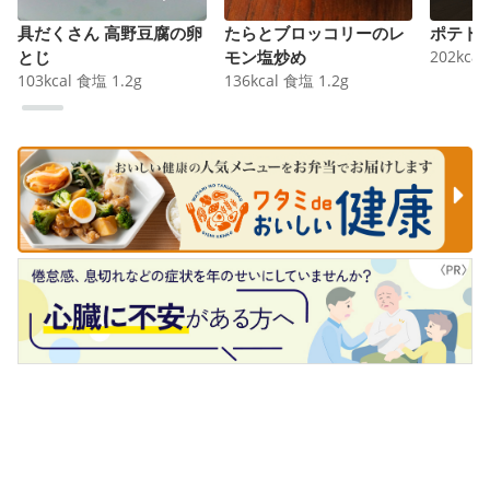
具だくさん 高野豆腐の卵
たらとブロッコリーのレ
ポテト
とじ
モン塩炒め
202
kcal
103
kcal
食塩
1.2
g
136
kcal
食塩
1.2
g