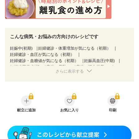
こんな病気・お悩みの方向けのレシピです
妊娠中(初期)
妊婦健診・体重増加が気になる（初期）
妊婦健診・血圧が気になる（初期）
妊婦健診・血糖値が気になる（初期）
妊娠高血圧(中期)
妊娠糖尿病(初期)
産後（母乳）
産後（混合栄養）
さらに表示する
産後（ミルク）
骨折
骨粗しょう症
献立に追加
お気に入り
印刷