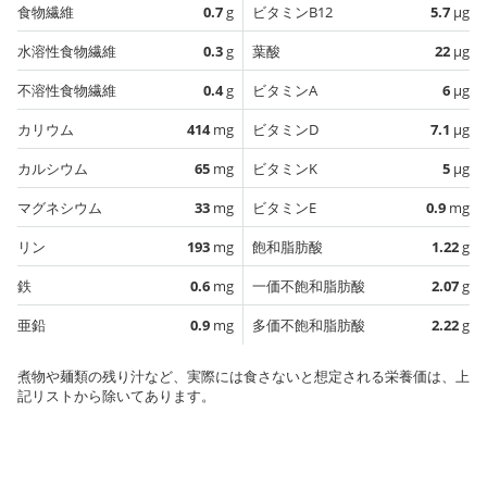
食物繊維
0.7
g
ビタミンB12
5.7
µg
水溶性食物繊維
0.3
g
葉酸
22
µg
不溶性食物繊維
0.4
g
ビタミンA
6
µg
カリウム
414
mg
ビタミンD
7.1
µg
カルシウム
65
mg
ビタミンK
5
µg
マグネシウム
33
mg
ビタミンE
0.9
mg
リン
193
mg
飽和脂肪酸
1.22
g
鉄
0.6
mg
一価不飽和脂肪酸
2.07
g
亜鉛
0.9
mg
多価不飽和脂肪酸
2.22
g
煮物や麺類の残り汁など、実際には食さないと想定される栄養価は、上
記リストから除いてあります。