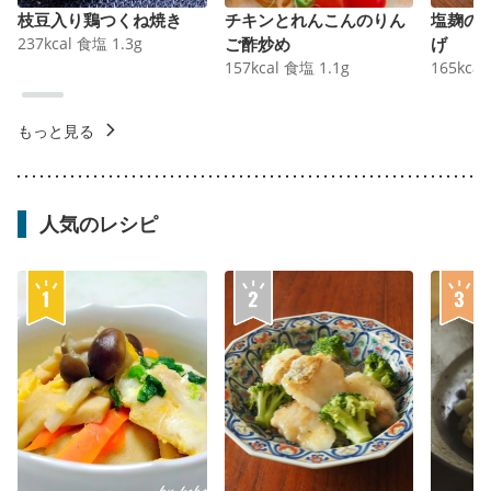
枝豆入り鶏つくね焼き
チキンとれんこんのりん
塩麹の
237
kcal
食塩
1.3
g
ご酢炒め
げ
157
kcal
食塩
1.1
g
165
kcal
もっと見る
人気のレシピ