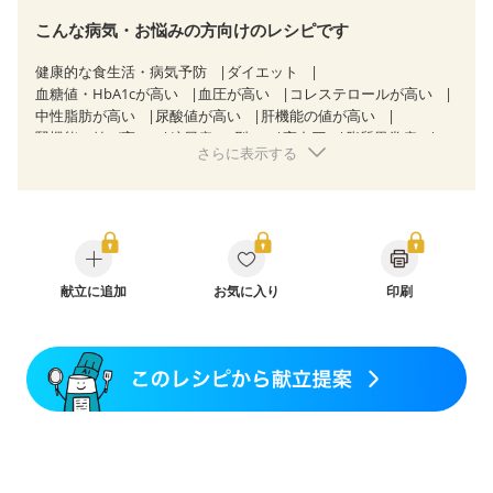
こんな病気・お悩みの方向けのレシピです
健康的な食生活・病気予防
ダイエット
血糖値・HbA1cが高い
血圧が高い
コレステロールが高い
中性脂肪が高い
尿酸値が高い
肝機能の値が高い
腎機能の値が高い
糖尿病（2型）
高血圧
脂質異常症
さらに表示する
高尿酸血症（痛風）
狭心症
心筋梗塞
心臓弁膜症
心不全
胃炎
胃ポリープ
逆流性食道炎
胆石症
慢性膵炎（移行期・寛解期）
痔
潰瘍性大腸炎（寛解期）
クローン病（寛解期）
過敏性腸症候群（IBS）
糖尿病性腎症（第３期）
CKD（ステージ１）
CKD（ステージ２）
CKD（ステージ３a）
CKD（ステージ３b）
献立に追加
透析
お気に入り
乳がん（抗がん剤治療中）
印刷
乳がん（ホルモン療法中）
乳がん（放射線治療中）
乳がん治療を終えた方・経過観察中の方など
飲み込みにくい
食欲がない
妊娠中(初期)
妊婦健診・体重増加が気になる（初期）
妊婦健診・血圧が気になる（初期）
妊婦健診・血糖値が気になる（初期）
妊娠高血圧(中期)
妊娠糖尿病(初期)
産後（母乳）
産後（混合栄養）
産後（ミルク）
骨折
骨粗しょう症
関節リウマチ
乾癬
フレイル（年齢に合わせた体作り）
低栄養予防