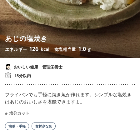
あじの塩焼き
126
1.0
エネルギー
kcal
食塩相当量
g
おいしい健康 管理栄養士
15分以内
フライパンでも手軽に焼き魚が作れます。シンプルな塩焼き
はあじのおいしさを堪能できますよ。
塩分カット
簡単・手軽
食材少なめ