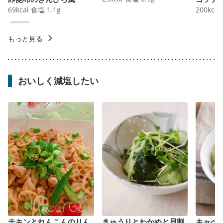
69
kcal
食塩
1.1
g
200
kcal
もっと見る
おいしく減塩したい
チキンとれんこんのりん
きゅうりとわかめと貝割
キャベ