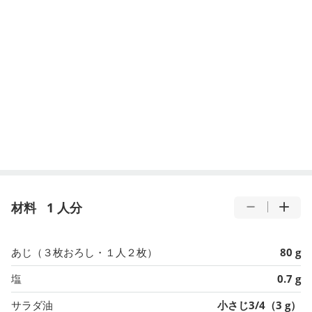
材料
1 人分
あじ（３枚おろし・１人２枚）
80 g
塩
0.7 g
サラダ油
小さじ3/4（3 g）