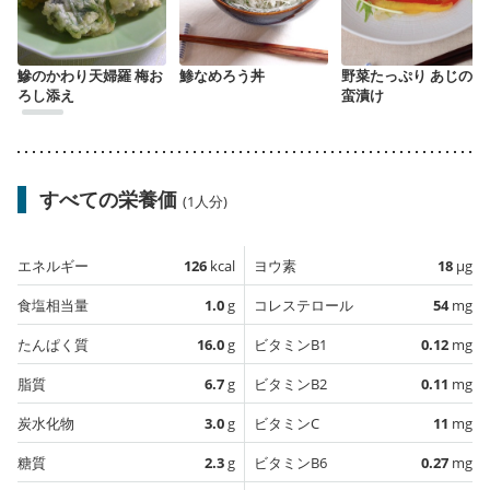
鰺のかわり天婦羅 梅お
鯵なめろう丼
野菜たっぷり あじの南
ろし添え
蛮漬け
すべての栄養価
(1人分)
エネルギー
126
kcal
ヨウ素
18
µg
食塩相当量
1.0
g
コレステロール
54
mg
たんぱく質
16.0
g
ビタミンB1
0.12
mg
脂質
6.7
g
ビタミンB2
0.11
mg
炭水化物
3.0
g
ビタミンC
11
mg
糖質
2.3
g
ビタミンB6
0.27
mg