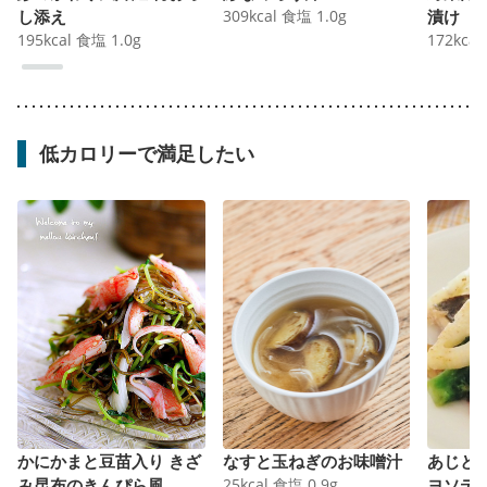
し添え
309
kcal
食塩
1.0
g
漬け
195
kcal
食塩
1.0
g
172
kcal
低カロリーで満足したい
かにかまと豆苗入り きざ
なすと玉ねぎのお味噌汁
あじと
み昆布のきんぴら風
25
kcal
食塩
0.9
g
ヨソテ