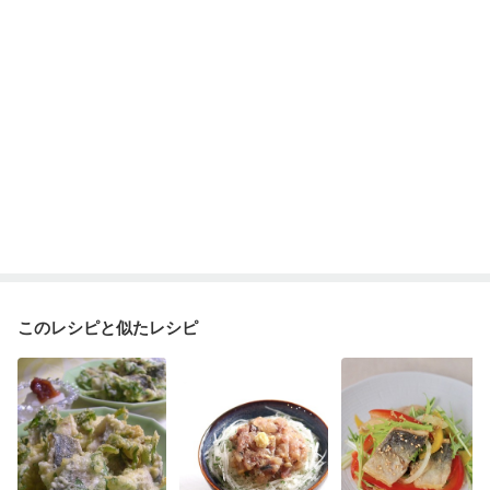
貧血対策
ニキビ・肌荒れ
妊活中
更年期
このレシピと似たレシピ