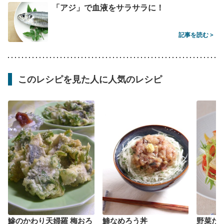
「アジ」で血液をサラサラに！
記事を読む >
このレシピを見た人に人気のレシピ
鰺のかわり天婦羅 梅おろ
鯵なめろう丼
野菜た