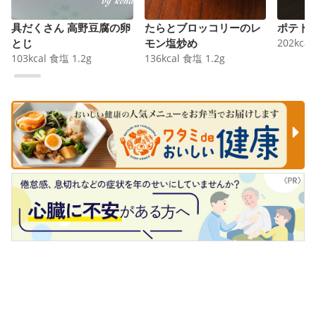
具だくさん 高野豆腐の卵
たらとブロッコリーのレ
ポテト
とじ
モン塩炒め
202
kcal
103
kcal
食塩
1.2
g
136
kcal
食塩
1.2
g