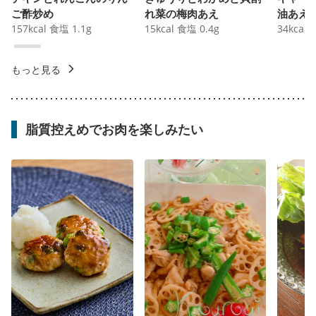
ご酢炒め
れ菜の梅肉あえ
油あえ
157
kcal
食塩
1.1
g
15
kcal
食塩
0.4
g
34
kcal
もっと見る
脂質控えめでお肉を楽しみたい