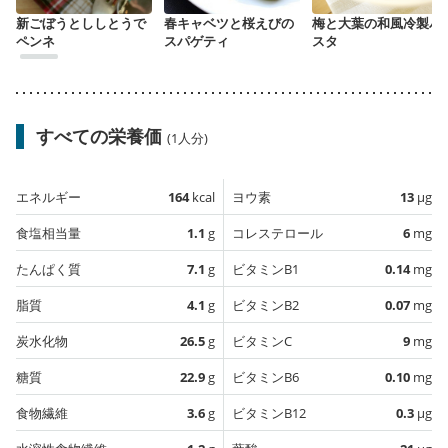
新ごぼうとししとうで
春キャベツと桜えびの
梅と大葉の和風冷製パ
ペンネ
スパゲティ
スタ
すべての栄養価
(1人分)
エネルギー
164
kcal
ヨウ素
13
µg
食塩相当量
1.1
g
コレステロール
6
mg
たんぱく質
7.1
g
ビタミンB1
0.14
mg
脂質
4.1
g
ビタミンB2
0.07
mg
炭水化物
26.5
g
ビタミンC
9
mg
糖質
22.9
g
ビタミンB6
0.10
mg
食物繊維
3.6
g
ビタミンB12
0.3
µg