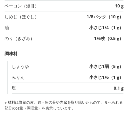
ベーコン（短冊）
10 g
しめじ（ほぐし）
1/8パック（10 g）
油
小さじ1/4（1 g）
のり（きざみ）
1/6枚（0.5 g）
調味料
しょうゆ
小さじ1弱（5 g）
みりん
小さじ1/6（1 g）
塩
0.1 g
※ 材料は野菜の皮、肉・魚の骨や内臓を取り除いたもので、食べられる
部分の分量（調理量）を表示しています。