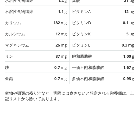
水溶性食物繊維
1.2
g
葉酸
21
µg
不溶性食物繊維
1.1
g
ビタミンA
12
µg
カリウム
182
mg
ビタミンD
0.1
µg
カルシウム
12
mg
ビタミンK
5
µg
マグネシウム
26
mg
ビタミンE
0.3
mg
リン
87
mg
飽和脂肪酸
1.00
g
鉄
0.7
mg
一価不飽和脂肪酸
1.67
g
亜鉛
0.7
mg
多価不飽和脂肪酸
0.93
g
煮物や麺類の残り汁など、実際には食さないと想定される栄養価は、上
記リストから除いてあります。