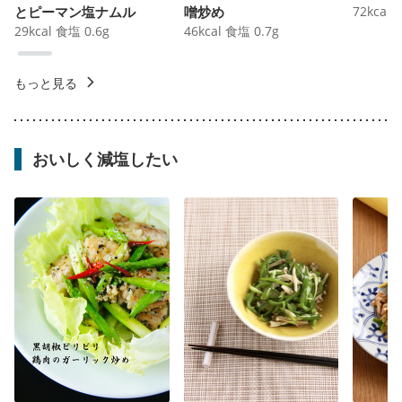
とピーマン塩ナムル
噌炒め
72
kcal
29
kcal
食塩
0.6
g
46
kcal
食塩
0.7
g
もっと見る
おいしく減塩したい