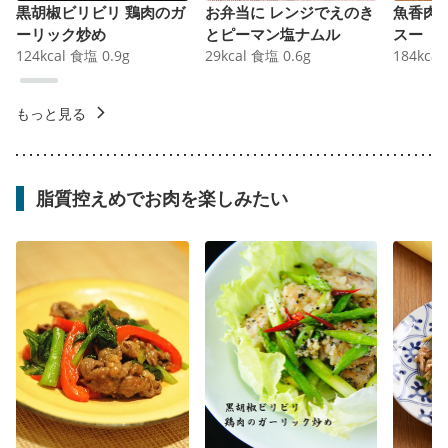
黒胡椒ビリビリ 鶏肉のガ
お弁当に レンジでえのき
魚香肉
ーリック炒め
とピーマン塩ナムル
スー
124
kcal
食塩
0.9
g
29
kcal
食塩
0.6
g
184
kcal
もっと見る
脂質控えめでお肉を楽しみたい