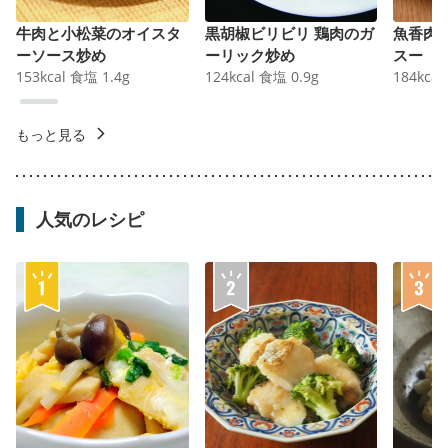
牛肉と小松菜のオイスタ
黒胡椒ビリビリ 鶏肉のガ
魚香肉
ーソース炒め
ーリック炒め
スー
153
kcal
食塩
1.4
g
124
kcal
食塩
0.9
g
184
kcal
もっと見る
人気のレシピ