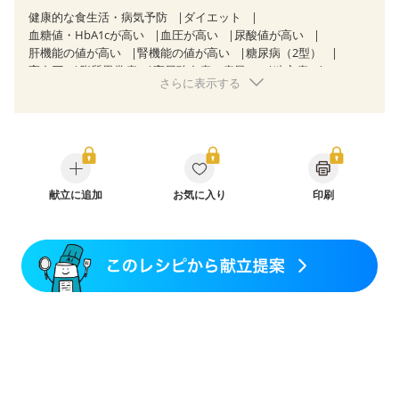
健康的な食生活・病気予防
ダイエット
血糖値・HbA1cが高い
血圧が高い
尿酸値が高い
肝機能の値が高い
腎機能の値が高い
糖尿病（2型）
高血圧
脂質異常症
高尿酸血症（痛風）
狭心症
さらに表示する
心筋梗塞
心臓弁膜症
心不全
胆石症
非アルコール性脂肪肝
慢性便秘症
過敏性腸症候群（IBS）
睡眠時無呼吸症候群
糖尿病性腎症（第１期）
糖尿病性腎症（第２期）
糖尿病性腎症（第３期）
CKD（ステージ１）
CKD（ステージ２）
CKD（ステージ３a）
乳がん（抗がん剤治療中）
献立に追加
お気に入り
乳がん（ホルモン療法中）
印刷
乳がん（放射線治療中）
乳がん治療を終えた方・経過観察中の方など
妊娠中(初期)
妊婦健診・体重増加が気になる（初期）
妊婦健診・血圧が気になる（初期）
妊婦健診・血糖値が気になる（初期）
妊娠高血圧(中期)
妊娠糖尿病(初期)
産後（母乳）
産後（混合栄養）
産後（ミルク）
骨折
骨粗しょう症
関節リウマチ
乾癬
フレイル（年齢に合わせた体作り）
低栄養予防
貧血対策
ニキビ・肌荒れ
妊活中
更年期