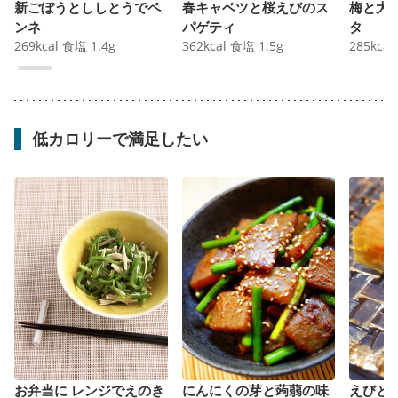
新ごぼうとししとうでペ
春キャベツと桜えびのス
梅と大
ンネ
パゲティ
タ
269
kcal
食塩
1.4
g
362
kcal
食塩
1.5
g
285
kcal
低カロリーで満足したい
お弁当に レンジでえのき
にんにくの芽と蒟蒻の味
えびと