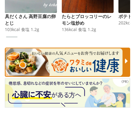
具だくさん 高野豆腐の卵
たらとブロッコリーのレ
ポテト
とじ
モン塩炒め
202
kcal
103
kcal
食塩
1.2
g
136
kcal
食塩
1.2
g