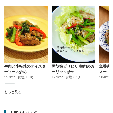
牛肉と小松菜のオイスタ
黒胡椒ビリビリ 鶏肉のガ
魚香肉
ーソース炒め
ーリック炒め
スー
153
kcal
食塩
1.4
g
124
kcal
食塩
0.9
g
184
kcal
もっと見る
人気のレシピ