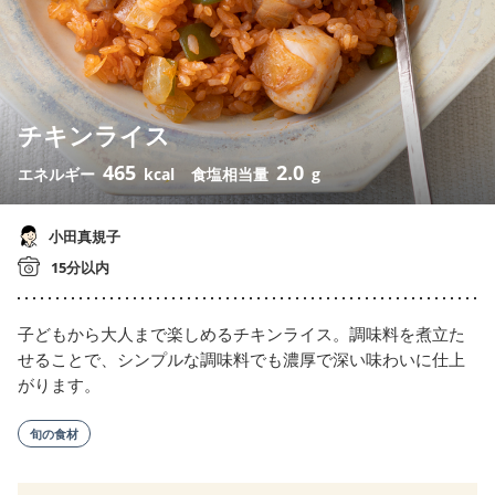
チキンライス
465
2.0
エネルギー
kcal
食塩相当量
g
小田真規子
15分以内
子どもから大人まで楽しめるチキンライス。調味料を煮立た
せることで、シンプルな調味料でも濃厚で深い味わいに仕上
がります。
旬の食材