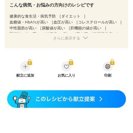
こんな病気・お悩みの方向けのレシピです
健康的な食生活・病気予防
ダイエット
血糖値・HbA1cが高い
血圧が高い
コレステロールが高い
中性脂肪が高い
尿酸値が高い
肝機能の値が高い
腎機能の値が高い
糖尿病（2型）
高血圧
脂質異常症
さらに表示する
高尿酸血症（痛風）
狭心症
心筋梗塞
心臓弁膜症
心不全
胃炎
胃ポリープ
消化性潰瘍（胃・十二指腸潰瘍）
逆流性食道炎
慢性膵炎（移行期・寛解期）
痔
慢性便秘症
潰瘍性大腸炎（寛解期）
クローン病（寛解期）
過敏性腸症候群（IBS）
糖尿病性腎症（第１期）
糖尿病性腎症（第２期）
献立に追加
糖尿病性腎症（第３期）
お気に入り
印刷
CKD（ステージ１）
CKD（ステージ２）
CKD（ステージ３a）
CKD（ステージ３b）
乳がん（抗がん剤治療中）
乳がん（ホルモン療法中）
乳がん（放射線治療中）
乳がん治療を終えた方・経過観察中の方など
消化不良
妊娠中(初期)
妊婦健診・体重増加が気になる（初期）
妊婦健診・血圧が気になる（初期）
妊婦健診・血糖値が気になる（初期）
妊娠高血圧(中期)
妊娠糖尿病(初期)
産後（母乳）
産後（混合栄養）