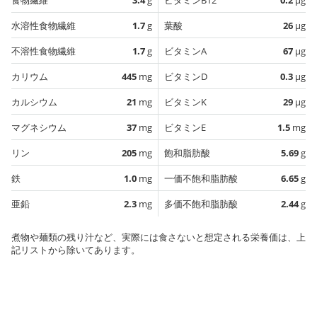
水溶性食物繊維
1.7
g
葉酸
26
µg
不溶性食物繊維
1.7
g
ビタミンA
67
µg
カリウム
445
mg
ビタミンD
0.3
µg
カルシウム
21
mg
ビタミンK
29
µg
マグネシウム
37
mg
ビタミンE
1.5
mg
リン
205
mg
飽和脂肪酸
5.69
g
鉄
1.0
mg
一価不飽和脂肪酸
6.65
g
亜鉛
2.3
mg
多価不飽和脂肪酸
2.44
g
煮物や麺類の残り汁など、実際には食さないと想定される栄養価は、上
記リストから除いてあります。