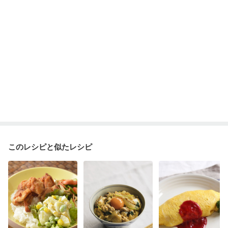
産後（ミルク）
骨折
骨粗しょう症
関節リウマチ
フレイル（年齢に合わせた体作り）
低栄養予防
貧血対策
ニキビ・肌荒れ
妊活中
更年期
このレシピと似たレシピ