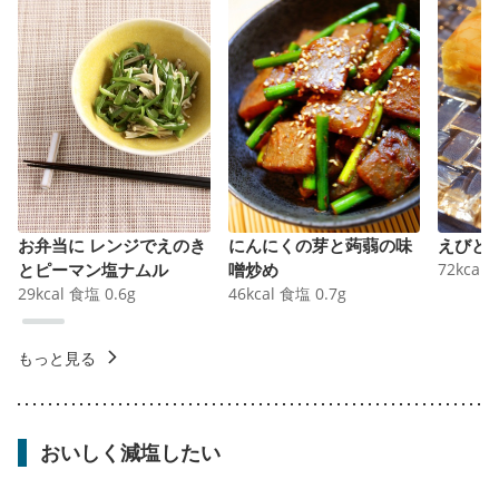
お弁当に レンジでえのき
にんにくの芽と蒟蒻の味
えびと
とピーマン塩ナムル
噌炒め
72
kcal
29
kcal
食塩
0.6
g
46
kcal
食塩
0.7
g
もっと見る
おいしく減塩したい