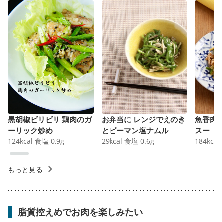
黒胡椒ビリビリ 鶏肉のガ
お弁当に レンジでえのき
魚香肉
ーリック炒め
とピーマン塩ナムル
スー
124
kcal
食塩
0.9
g
29
kcal
食塩
0.6
g
184
kcal
もっと見る
脂質控えめでお肉を楽しみたい