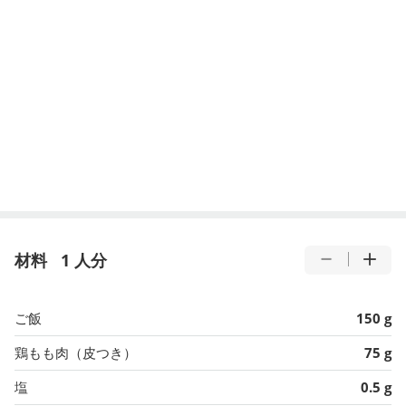
材料
1 人分
ご飯
150 g
鶏もも肉（皮つき）
75 g
塩
0.5 g