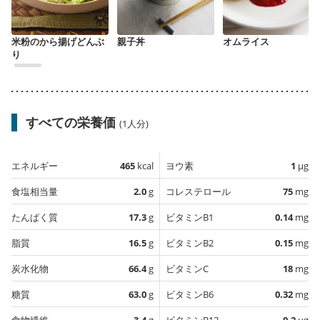
米粉のから揚げどんぶ
親子丼
オムライス
り
すべての栄養価
(1人分)
エネルギー
465
kcal
ヨウ素
1
µg
食塩相当量
2.0
g
コレステロール
75
mg
たんぱく質
17.3
g
ビタミンB1
0.14
mg
脂質
16.5
g
ビタミンB2
0.15
mg
炭水化物
66.4
g
ビタミンC
18
mg
糖質
63.0
g
ビタミンB6
0.32
mg
食物繊維
3.4
g
ビタミンB12
0.2
µg