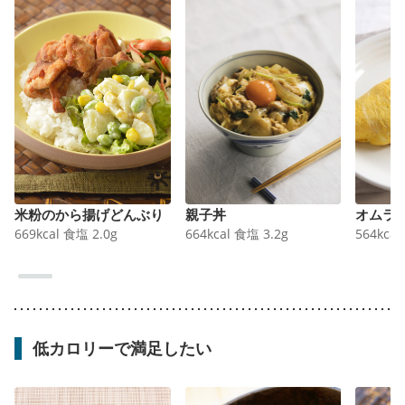
米粉のから揚げどんぶり
親子丼
オムラ
669
kcal
食塩
2.0
g
664
kcal
食塩
3.2
g
564
kcal
低カロリーで満足したい