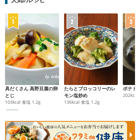
具だくさん 高野豆腐の卵
たらとブロッコリーのレ
ポテト
とじ
モン塩炒め
202
kcal
103
kcal
食塩
1.2
g
136
kcal
食塩
1.2
g