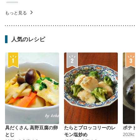
もっと見る
人気のレシピ
具だくさん 高野豆腐の卵
たらとブロッコリーのレ
ポテト
とじ
モン塩炒め
202
kcal