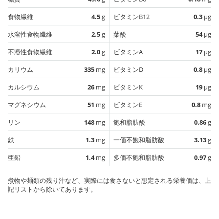
食物繊維
4.5
g
ビタミンB12
0.3
µg
水溶性食物繊維
2.5
g
葉酸
54
µg
不溶性食物繊維
2.0
g
ビタミンA
17
µg
カリウム
335
mg
ビタミンD
0.8
µg
カルシウム
26
mg
ビタミンK
19
µg
マグネシウム
51
mg
ビタミンE
0.8
mg
リン
148
mg
飽和脂肪酸
0.86
g
鉄
1.3
mg
一価不飽和脂肪酸
3.13
g
亜鉛
1.4
mg
多価不飽和脂肪酸
0.97
g
煮物や麺類の残り汁など、実際には食さないと想定される栄養価は、上
記リストから除いてあります。