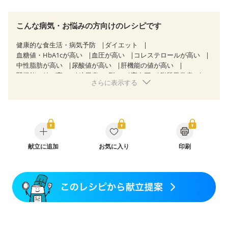
こんな病気・お悩みの方向けのレシピです
健康的な食生活・病気予防
ダイエット
血糖値・HbA1cが高い
血圧が高い
コレステロールが高い
中性脂肪が高い
尿酸値が高い
肝機能の値が高い
腎機能の値が高い
糖尿病（2型）
高血圧
脂質異常症
さらに表示する
高尿酸血症（痛風）
狭心症
心筋梗塞
心臓弁膜症
心不全
胃ポリープ
胆石症
慢性膵炎（移行期・寛解期）
非アルコール性脂肪肝
過敏性腸症候群（IBS）
睡眠時無呼吸症候群
糖尿病性腎症（第１期）
糖尿病性腎症（第２期）
糖尿病性腎症（第３期）
CKD（ステージ１）
CKD（ステージ２）
CKD（ステージ３a）
献立に追加
CKD（ステージ３b）
お気に入り
透析
印刷
乳がん（抗がん剤治療中）
乳がん（ホルモン療法中）
乳がん（放射線治療中）
乳がん治療を終えた方・経過観察中の方など
産後（ミルク）
骨折
骨粗しょう症
関節リウマチ
乾癬
貧血対策
ニキビ・肌荒れ
妊活中
更年期