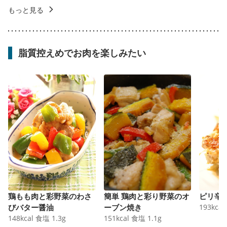
もっと見る
脂質控えめでお肉を楽しみたい
鶏もも肉と彩野菜のわさ
簡単 鶏肉と彩り野菜のオ
ピリ辛
びバター醤油
ーブン焼き
193
kcal
148
kcal
食塩
1.3
g
151
kcal
食塩
1.1
g