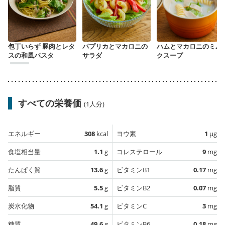
包丁いらず 豚肉とレタ
パプリカとマカロニの
ハムとマカロニのミル
スの和風パスタ
サラダ
クスープ
すべての栄養価
(1人分)
エネルギー
308
kcal
ヨウ素
1
µg
食塩相当量
1.1
g
コレステロール
9
mg
たんぱく質
13.6
g
ビタミンB1
0.17
mg
脂質
5.5
g
ビタミンB2
0.07
mg
炭水化物
54.1
g
ビタミンC
3
mg
糖質
49.6
g
ビタミンB6
0.18
mg