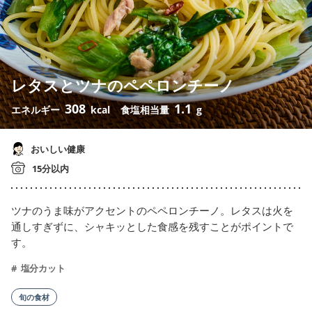
レタスとツナのペペロンチーノ
308
1.1
エネルギー
kcal
食塩相当量
g
おいしい健康
15分以内
ツナのうま味がアクセントのペペロンチーノ。レタスは火を
通しすぎずに、シャキッとした食感を残すことがポイントで
す。
塩分カット
旬の食材