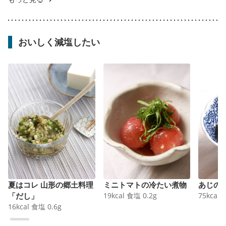
おいしく減塩したい
夏はコレ 山形の郷土料理
ミニトマトの冷たい煮物
あじの
「だし」
19
kcal
食塩
0.2
g
75
kcal
16
kcal
食塩
0.6
g