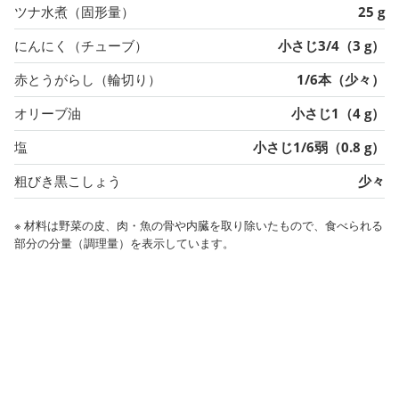
ツナ水煮（固形量）
25 g
にんにく（チューブ）
小さじ3/4（3 g）
赤とうがらし（輪切り）
1/6本（少々）
オリーブ油
小さじ1（4 g）
塩
小さじ1/6弱（0.8 g）
粗びき黒こしょう
少々
※ 材料は野菜の皮、肉・魚の骨や内臓を取り除いたもので、食べられる
部分の分量（調理量）を表示しています。