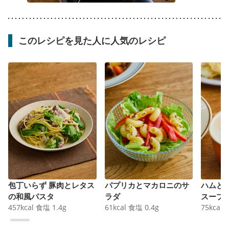
このレシピを見た人に人気のレシピ
包丁いらず 豚肉とレタス
パプリカとマカロニのサ
ハムと
の和風パスタ
ラダ
スープ
457
kcal
食塩
1.4
g
61
kcal
食塩
0.4
g
75
kcal