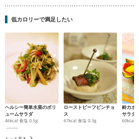
低カロリーで満足したい
ヘルシー簡単水菜のボリ
ローストビーフピンチョ
鈴カボ
ュームサラダ
ス
サラダ
46
kcal
食塩
0.5
g
67
kcal
食塩
0.3
g
60
kcal
もっと見る