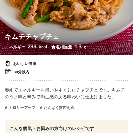
キムチチャプチェ
233
1.3
エネルギー
kcal
食塩相当量
g
おいしい健康
30分以内
春雨でエネルギーを補いやすくしたチャプチェです。キムチ
のうま味と辛みで満足感のある味わいに仕上げました。
カロリーアップ
たんぱく質控えめ
こんな病気・お悩みの方向けのレシピです