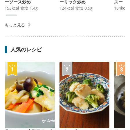
ーソース炒め
ーリック炒め
スー
153
kcal
食塩
1.4
g
124
kcal
食塩
0.9
g
184
kcal
もっと見る
人気のレシピ