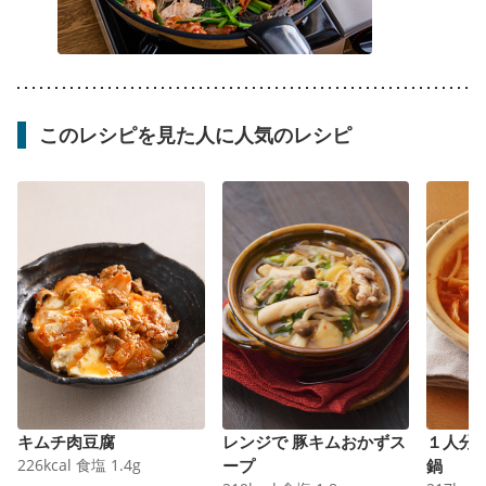
このレシピを見た人に人気のレシピ
キムチ肉豆腐
レンジで 豚キムおかずス
１人分
226
kcal
食塩
1.4
g
ープ
鍋