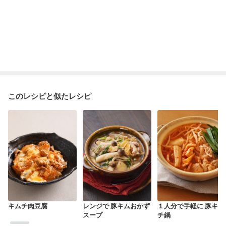
このレシピと似たレシピ
キムチ肉豆腐
レンジで 豚キムおかず
１人分で手軽に 豚キム
スープ
チ鍋