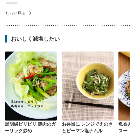
もっと見る
おいしく減塩したい
黒胡椒ビリビリ 鶏肉のガ
お弁当に レンジでえのき
魚香肉
ーリック炒め
とピーマン塩ナムル
スー