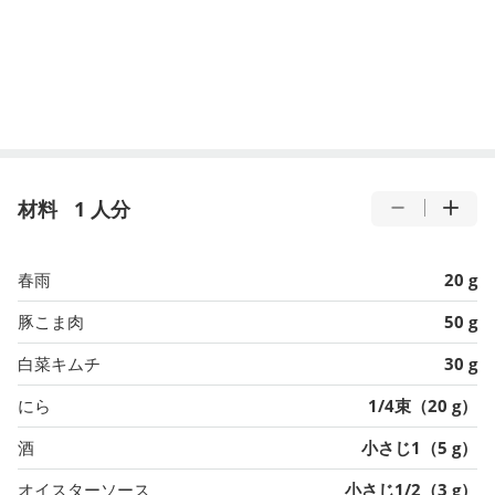
材料
1 人分
春雨
20 g
豚こま肉
50 g
白菜キムチ
30 g
にら
1/4束（20 g）
酒
小さじ1（5 g）
オイスターソース
小さじ1/2（3 g）