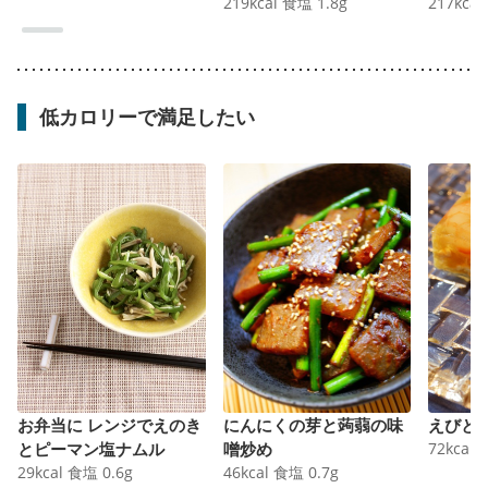
219
kcal
食塩
1.8
g
217
kcal
低カロリーで満足したい
お弁当に レンジでえのき
にんにくの芽と蒟蒻の味
えびと
とピーマン塩ナムル
噌炒め
72
kcal
29
kcal
食塩
0.6
g
46
kcal
食塩
0.7
g