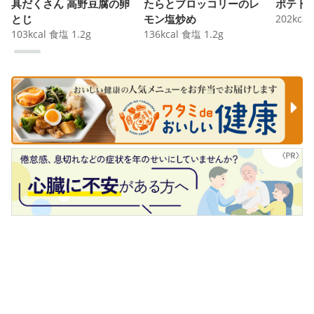
具だくさん 高野豆腐の卵
たらとブロッコリーのレ
ポテト
とじ
モン塩炒め
202
kcal
103
kcal
食塩
1.2
g
136
kcal
食塩
1.2
g