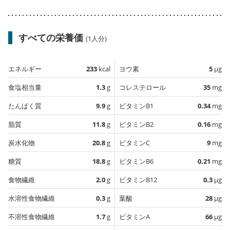
すべての栄養価
(1人分)
エネルギー
233
kcal
ヨウ素
5
µg
食塩相当量
1.3
g
コレステロール
35
mg
たんぱく質
9.9
g
ビタミンB1
0.34
mg
脂質
11.8
g
ビタミンB2
0.16
mg
炭水化物
20.8
g
ビタミンC
9
mg
糖質
18.8
g
ビタミンB6
0.21
mg
食物繊維
2.0
g
ビタミンB12
0.3
µg
水溶性食物繊維
0.3
g
葉酸
28
µg
不溶性食物繊維
1.7
g
ビタミンA
66
µg