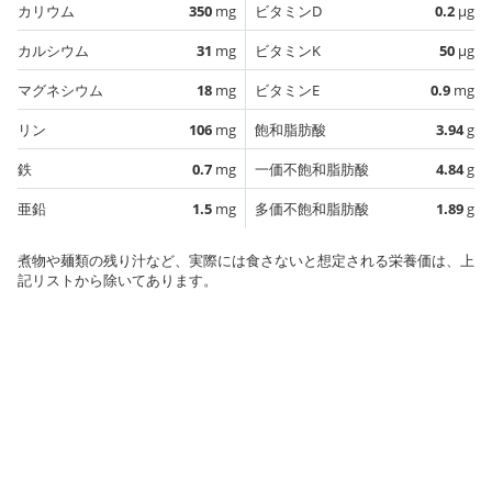
カリウム
350
mg
ビタミンD
0.2
µg
カルシウム
31
mg
ビタミンK
50
µg
マグネシウム
18
mg
ビタミンE
0.9
mg
リン
106
mg
飽和脂肪酸
3.94
g
鉄
0.7
mg
一価不飽和脂肪酸
4.84
g
亜鉛
1.5
mg
多価不飽和脂肪酸
1.89
g
煮物や麺類の残り汁など、実際には食さないと想定される栄養価は、上
記リストから除いてあります。