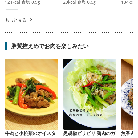
124
kcal
食塩
0.9
g
29
kcal
食塩
0.6
g
184
kcal
もっと見る
脂質控えめでお肉を楽しみたい
牛肉と小松菜のオイスタ
黒胡椒ビリビリ 鶏肉のガ
魚香肉