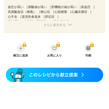
血圧が高い
尿酸値が高い
肝機能の値が高い
高血圧
高尿酸血症（痛風）
狭心症
心筋梗塞
心臓弁膜症
心不全
逆流性食道炎
胆石症
慢性膵炎（移行期・寛解期）
慢性便秘症
さらに表示する
過敏性腸症候群（IBS）
糖尿病性腎症（第３期）
CKD（ステージ３a）
CKD（ステージ３b）
乳がん（抗がん剤治療中）
乳がん（ホルモン療法中）
乳がん（放射線治療中）
乳がん治療を終えた方・経過観察中の方など
大腸がん治療を終えた方・経過観察中の方
大腸がん（抗がん剤治療中）
献立に追加
お気に入り
大腸がん（放射線治療中）
印刷
味の感じ方が変わった
消化不良
産後（母乳）
産後（混合栄養）
産後（ミルク）
骨折
関節リウマチ
フレイル（年齢に合わせた体作り）
貧血対策
ニキビ・肌荒れ
妊活中
更年期