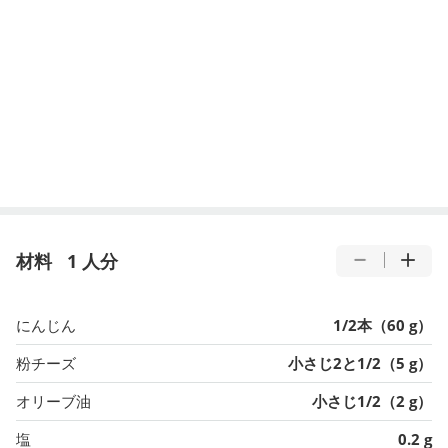
材料
1 人分
にんじん
1/2本（60 g）
粉チーズ
小さじ2と1/2（5 g）
オリーブ油
小さじ1/2（2 g）
塩
0.2 g