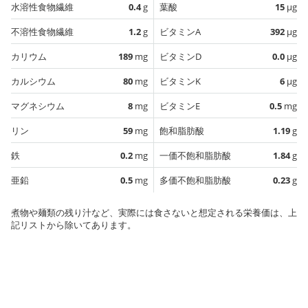
水溶性食物繊維
0.4
g
葉酸
15
µg
不溶性食物繊維
1.2
g
ビタミンA
392
µg
カリウム
189
mg
ビタミンD
0.0
µg
カルシウム
80
mg
ビタミンK
6
µg
マグネシウム
8
mg
ビタミンE
0.5
mg
リン
59
mg
飽和脂肪酸
1.19
g
鉄
0.2
mg
一価不飽和脂肪酸
1.84
g
亜鉛
0.5
mg
多価不飽和脂肪酸
0.23
g
煮物や麺類の残り汁など、実際には食さないと想定される栄養価は、上
記リストから除いてあります。