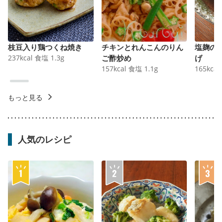
枝豆入り鶏つくね焼き
チキンとれんこんのりん
塩麹の
237
kcal
食塩
1.3
g
ご酢炒め
げ
157
kcal
食塩
1.1
g
165
kcal
もっと見る
人気のレシピ