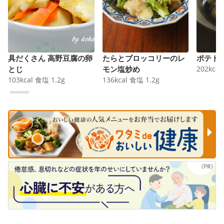
具だくさん 高野豆腐の卵
たらとブロッコリーのレ
ポテト
とじ
モン塩炒め
202
kcal
103
kcal
食塩
1.2
g
136
kcal
食塩
1.2
g