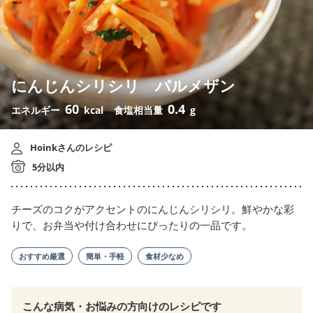
にんじんシリシリ パルメザン
60
0.4
エネルギー
kcal
食塩相当量
g
Hoinkさんのレシピ
5分以内
チーズのコクがアクセントのにんじんシリシリ。鮮やかな彩
りで、お弁当や付け合わせにぴったりの一品です。
おすすめ厳選
簡単・手軽
食材少なめ
こんな病気・お悩みの方向けのレシピです