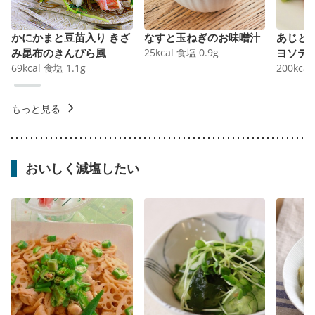
かにかまと豆苗入り きざ
なすと玉ねぎのお味噌汁
あじと
み昆布のきんぴら風
25
kcal
食塩
0.9
g
ヨソテ
69
kcal
食塩
1.1
g
200
kcal
もっと見る
おいしく減塩したい