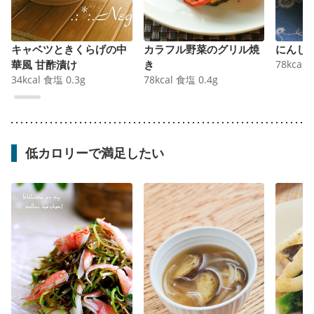
キャベツときくらげの中
カラフル野菜のグリル焼
にんじ
華風 甘酢漬け
き
78
kcal
34
kcal
食塩
0.3
g
78
kcal
食塩
0.4
g
低カロリーで満足したい