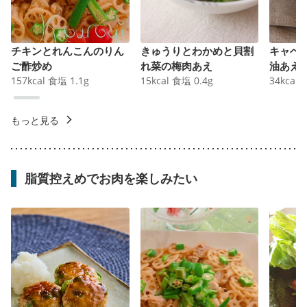
チキンとれんこんのりん
きゅうりとわかめと貝割
キャベ
ご酢炒め
れ菜の梅肉あえ
油あえ
157
kcal
食塩
1.1
g
15
kcal
食塩
0.4
g
34
kcal
もっと見る
脂質控えめでお肉を楽しみたい