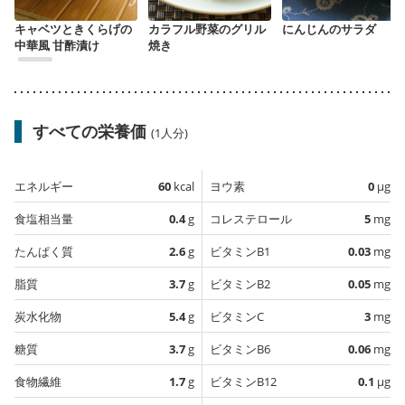
キャベツときくらげの
カラフル野菜のグリル
にんじんのサラダ
中華風 甘酢漬け
焼き
すべての栄養価
(1人分)
エネルギー
60
kcal
ヨウ素
0
µg
食塩相当量
0.4
g
コレステロール
5
mg
たんぱく質
2.6
g
ビタミンB1
0.03
mg
脂質
3.7
g
ビタミンB2
0.05
mg
炭水化物
5.4
g
ビタミンC
3
mg
糖質
3.7
g
ビタミンB6
0.06
mg
食物繊維
1.7
g
ビタミンB12
0.1
µg