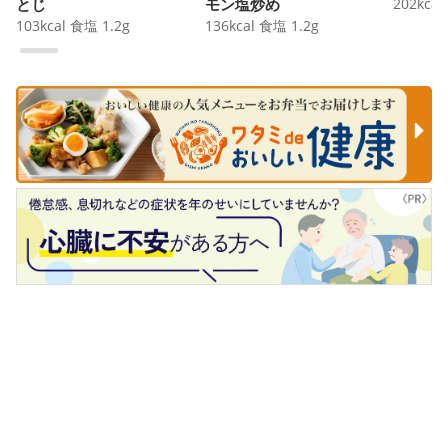
とじ
モン塩炒め
202
kcal
103
kcal
食塩
1.2
g
136
kcal
食塩
1.2
g