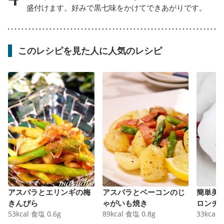
盛付けます。好みで黒七味をかけてできあがりです。
このレシピを見た人に人気のレシピ
アスパラとエリンギの梅
アスパラとベーコンのじ
簡単美
きんぴら
ゃがいも焼き
ロンチ
53
kcal
食塩
0.6
g
89
kcal
食塩
0.8
g
33
kcal