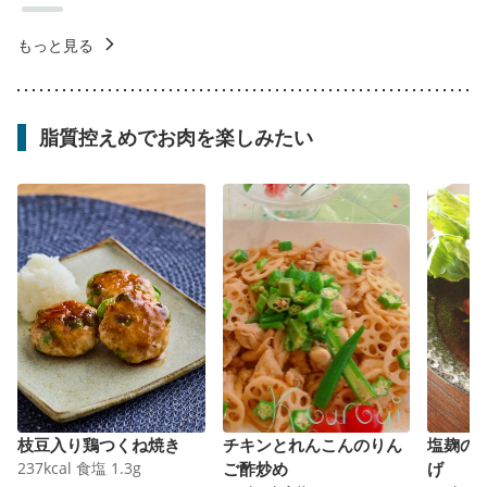
もっと見る
脂質控えめでお肉を楽しみたい
枝豆入り鶏つくね焼き
チキンとれんこんのりん
塩麹の
237
kcal
食塩
1.3
g
ご酢炒め
げ