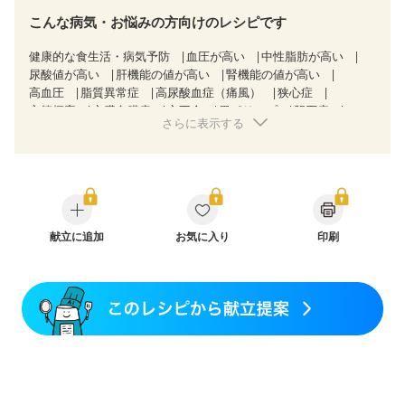
こんな病気・お悩みの方向けのレシピです
健康的な食生活・病気予防
血圧が高い
中性脂肪が高い
尿酸値が高い
肝機能の値が高い
腎機能の値が高い
高血圧
脂質異常症
高尿酸血症（痛風）
狭心症
心筋梗塞
心臓弁膜症
心不全
胃ポリープ
胆石症
さらに表示する
慢性便秘症
過敏性腸症候群（IBS）
糖尿病性腎症（第３期）
CKD（ステージ１）
CKD（ステージ２）
CKD（ステージ３a）
CKD（ステージ３b）
乳がん（抗がん剤治療中）
乳がん（ホルモン療法中）
乳がん（放射線治療中）
乳がん治療を終えた方・経過観察中の方など
食欲がない
産後（ミルク）
献立に追加
骨折
骨粗しょう症
お気に入り
関節リウマチ
印刷
フレイル（年齢に合わせた体作り）
低栄養予防
貧血対策
ニキビ・肌荒れ
妊活中
更年期