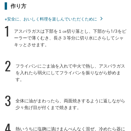
作り方
※安全に、おいしく料理を楽しんでいただくために
1
アスパラガスは下部を１㎝切り落とし、下部から1/3をピ
ーラーで薄くむき、長さ３等分に切り水にさらしてシャ
キッとさせます。
2
フライパンにごま油を入れて中火で熱し、アスパラガス
を入れたら弱火にしてフライパンを振りながら炒めま
す。
3
全体に油がまわったら、両面焼きするように返しながら
少々焦げ目が付くまで焼きます。
4
熱いうちに塩麹に漬けまんべんなく混ぜ、冷めたら器に