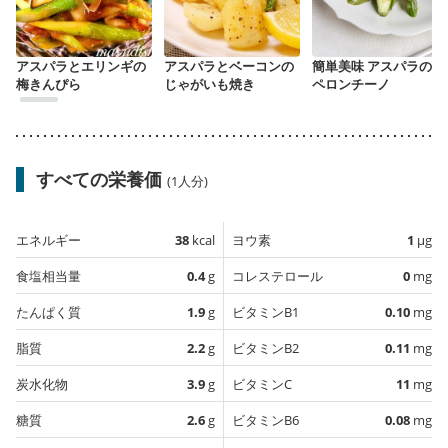
アスパラとエリンギの
アスパラとベーコンの
簡単美味 アスパラのぺ
梅きんぴら
じゃがいも焼き
ペロンチーノ
すべての栄養価
(1人分)
エネルギー
38
kcal
ヨウ素
1
µg
食塩相当量
0.4
g
コレステロール
0
mg
たんぱく質
1.9
g
ビタミンB1
0.10
mg
脂質
2.2
g
ビタミンB2
0.11
mg
炭水化物
3.9
g
ビタミンC
11
mg
糖質
2.6
g
ビタミンB6
0.08
mg