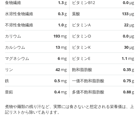
食物繊維
1.3
g
ビタミンB12
0.0
µg
水溶性食物繊維
0.3
g
葉酸
133
µg
不溶性食物繊維
1.0
g
ビタミンA
22
µg
カリウム
193
mg
ビタミンD
0.0
µg
カルシウム
13
mg
ビタミンK
30
µg
マグネシウム
6
mg
ビタミンE
1.1
mg
リン
42
mg
飽和脂肪酸
0.35
g
鉄
0.5
mg
一価不飽和脂肪酸
0.75
g
亜鉛
0.4
mg
多価不飽和脂肪酸
0.88
g
煮物や麺類の残り汁など、実際には食さないと想定される栄養価は、上
記リストから除いてあります。