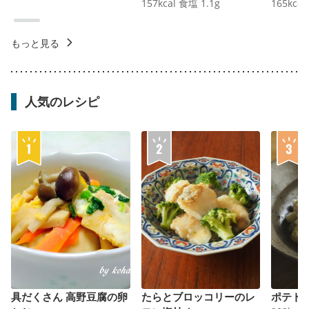
157
kcal
食塩
1.1
g
165
kcal
もっと見る
人気のレシピ
具だくさん 高野豆腐の卵
たらとブロッコリーのレ
ポテト