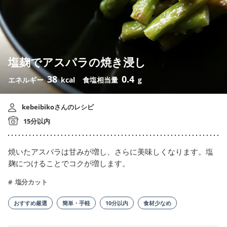
塩麹でアスパラの焼き浸し
38
0.4
エネルギー
kcal
食塩相当量
g
kebeibikoさんのレシピ
15分以内
焼いたアスパラは甘みが増し、さらに美味しくなります。塩
麹につけることでコクが増します。
塩分カット
おすすめ厳選
簡単・手軽
10分以内
食材少なめ