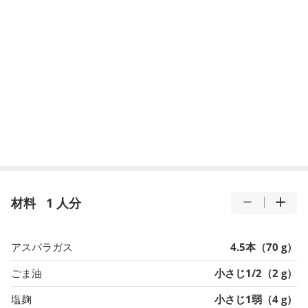
材料
1 人分
アスパラガス
4.5本（70 g）
ごま油
小さじ1/2（2 g）
塩麹
小さじ1弱（4 g）