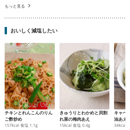
もっと見る
おいしく減塩したい
チキンとれんこんのりん
きゅうりとわかめと貝割
キャベ
ご酢炒め
れ菜の梅肉あえ
油あえ
157
kcal
食塩
1.1
g
15
kcal
食塩
0.4
g
34
kcal