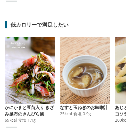
低カロリーで満足したい
かにかまと豆苗入り きざ
なすと玉ねぎのお味噌汁
あじと
み昆布のきんぴら風
25
kcal
食塩
0.9
g
ヨソテ
69
kcal
食塩
1.1
g
200
kcal