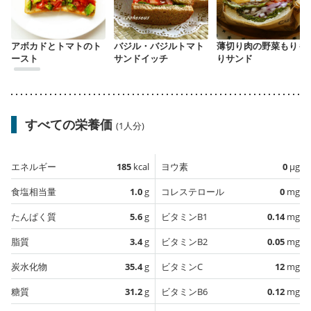
アボカドとトマトのト
バジル・バジルトマト
薄切り肉の野菜もりも
ースト
サンドイッチ
りサンド
すべての栄養価
(1人分)
エネルギー
185
kcal
ヨウ素
0
µg
食塩相当量
1.0
g
コレステロール
0
mg
たんぱく質
5.6
g
ビタミンB1
0.14
mg
脂質
3.4
g
ビタミンB2
0.05
mg
炭水化物
35.4
g
ビタミンC
12
mg
糖質
31.2
g
ビタミンB6
0.12
mg