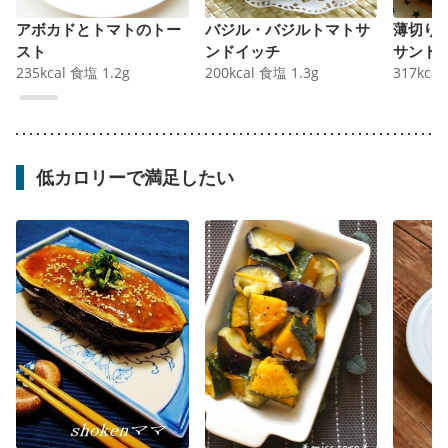
アボカドとトマトのトー
バジル・バジルトマトサ
薄切り
スト
ンドイッチ
サンド
235
kcal
食塩
1.2
g
200
kcal
食塩
1.3
g
317
kcal
低カロリーで満足したい