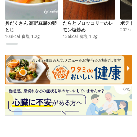
具だくさん 高野豆腐の卵
たらとブロッコリーのレ
ポテト
とじ
モン塩炒め
202
kcal
103
kcal
食塩
1.2
g
136
kcal
食塩
1.2
g