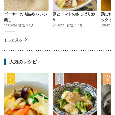
ゴーヤーの肉詰め レンジ
豚とトマトのさっぱり炒
鶏むね
蒸し
め
ック照
190
kcal
食塩
1.0
g
213
kcal
食塩
1.1
g
286
kcal
もっと見る
人気のレシピ