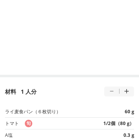
材料
1 人分
ライ麦食パン（６枚切り）
60 g
トマト
1/2個（80 g）
A塩
0.3 g