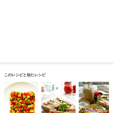
乾癬
低栄養予防
貧血対策
ニキビ・肌荒れ
妊活中
更年期
このレシピと似たレシピ