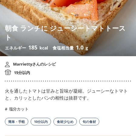
朝食 ランチに ジューシートマトトース
ト
185
1.0
エネルギー
kcal
食塩相当量
g
Marriettyさんのレシピ
15分以内
火を通したトマトは甘みと旨味が凝縮。ジューシーなトマト
と、カリッとしたパンの相性は抜群です。
塩分カット
簡単・手軽
10分以内
食材少なめ
旬の食材