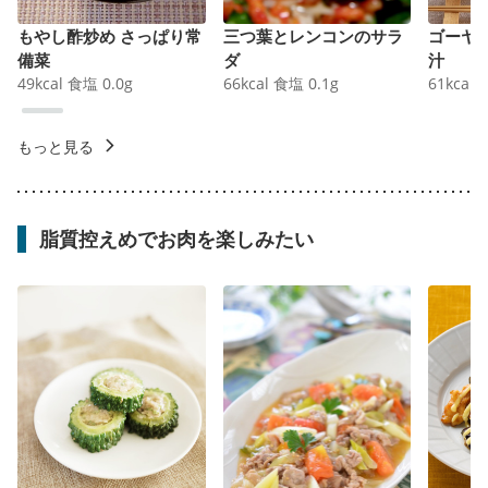
もやし酢炒め さっぱり常
三つ葉とレンコンのサラ
ゴーヤ
備菜
ダ
汁
49
kcal
食塩
0.0
g
66
kcal
食塩
0.1
g
61
kcal
もっと見る
脂質控えめでお肉を楽しみたい