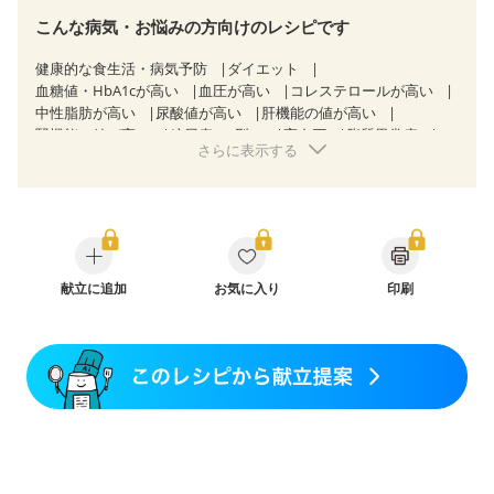
こんな病気・お悩みの方向けのレシピです
健康的な食生活・病気予防
ダイエット
血糖値・HbA1cが高い
血圧が高い
コレステロールが高い
中性脂肪が高い
尿酸値が高い
肝機能の値が高い
腎機能の値が高い
糖尿病（2型）
高血圧
脂質異常症
さらに表示する
高尿酸血症（痛風）
狭心症
心筋梗塞
心臓弁膜症
心不全
胆石症
慢性膵炎（移行期・寛解期）
非アルコール性脂肪肝
痔
慢性便秘症
過敏性腸症候群（IBS）
睡眠時無呼吸症候群
糖尿病性腎症（第１期）
糖尿病性腎症（第２期）
糖尿病性腎症（第３期）
CKD（ステージ１）
CKD（ステージ２）
献立に追加
CKD（ステージ３a）
お気に入り
印刷
乳がん（抗がん剤治療中）
乳がん（ホルモン療法中）
乳がん（放射線治療中）
乳がん治療を終えた方・経過観察中の方など
味の感じ方が変わった
食欲がない
妊娠中(初期)
妊婦健診・体重増加が気になる（初期）
妊婦健診・血圧が気になる（初期）
妊婦健診・血糖値が気になる（初期）
妊娠高血圧(中期)
妊娠糖尿病(初期)
産後（母乳）
産後（混合栄養）
産後（ミルク）
骨折
骨粗しょう症
関節リウマチ