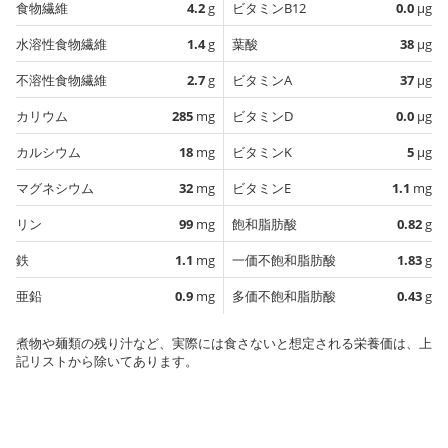
食物繊維
4.2
g
ビタミンB12
0.0
µg
水溶性食物繊維
1.4
g
葉酸
38
µg
不溶性食物繊維
2.7
g
ビタミンA
37
µg
カリウム
285
mg
ビタミンD
0.0
µg
カルシウム
18
mg
ビタミンK
5
µg
マグネシウム
32
mg
ビタミンE
1.1
mg
リン
99
mg
飽和脂肪酸
0.82
g
鉄
1.1
mg
一価不飽和脂肪酸
1.83
g
亜鉛
0.9
mg
多価不飽和脂肪酸
0.43
g
煮物や麺類の残り汁など、実際には食さないと想定される栄養価は、上
記リストから除いてあります。