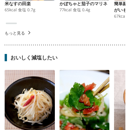
米なすの田楽
かぼちゃと茄子のマリネ
簡単副
65
kcal
食塩
0.7
g
77
kcal
食塩
0.4
g
がいも
67
kcal
もっと見る
おいしく減塩したい