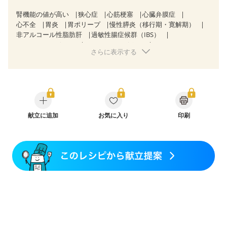
腎機能の値が高い
狭心症
心筋梗塞
心臓弁膜症
心不全
胃炎
胃ポリープ
慢性膵炎（移行期・寛解期）
非アルコール性脂肪肝
過敏性腸症候群（IBS）
CKD（ステージ１）
CKD（ステージ２）
さらに表示する
乳がん（放射線治療中）
胃がん（抗がん剤治療中）
胃がん治療を終えた方・経過観察中の方
大腸がん治療を終えた方・経過観察中の方
大腸がん（抗がん剤治療中）
大腸がん（放射線治療中）
食欲がない
妊娠中(初期)
妊婦健診・体重増加が気になる（初期）
妊婦健診・血圧が気になる（初期）
献立に追加
お気に入り
印刷
妊婦健診・血糖値が気になる（初期）
妊娠高血圧(中期)
妊娠糖尿病(初期)
産後（母乳）
産後（混合栄養）
骨折
骨粗しょう症
関節リウマチ
フレイル（年齢に合わせた体作り）
更年期