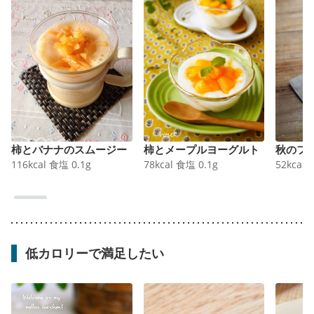
柿とバナナのスムージー
柿とメープルヨーグルト
秋のフ
116
kcal
食塩
0.1
g
78
kcal
食塩
0.1
g
52
kcal
低カロリーで満足したい