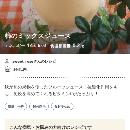
柿のミックスジュース
143
0.2
エネルギー
kcal
食塩相当量
g
sweet_roseさんのレシピ
5分以内
秋が旬の果物を使ったフルーツジュース！抗酸化作用をも
ち、免疫を高めてくれるビタミンCがたっぷり！
簡単・手軽
10分以内
食材少なめ
こんな病気・お悩みの方向けのレシピです