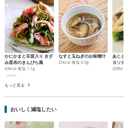
かにかまと豆苗入り きざ
なすと玉ねぎのお味噌汁
あじと
み昆布のきんぴら風
25
kcal
食塩
0.9
g
ヨソテ
69
kcal
食塩
1.1
g
200
kcal
もっと見る
おいしく減塩したい