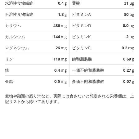
水溶性食物繊維
0.4
g
葉酸
31
µg
不溶性食物繊維
1.8
g
ビタミンA
50
µg
カリウム
486
mg
ビタミンD
0.0
µg
カルシウム
144
mg
ビタミンK
2
µg
マグネシウム
26
mg
ビタミンE
0.2
mg
リン
118
mg
飽和脂肪酸
0.69
g
鉄
0.4
mg
一価不飽和脂肪酸
0.27
g
亜鉛
0.5
mg
多価不飽和脂肪酸
0.07
g
煮物や麺類の残り汁など、実際には食さないと想定される栄養価は、上
記リストから除いてあります。