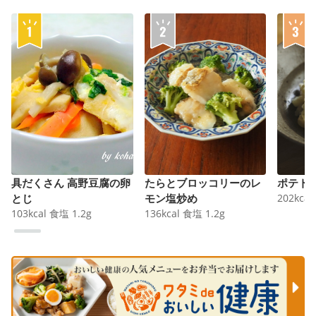
具だくさん 高野豆腐の卵
たらとブロッコリーのレ
ポテト
とじ
モン塩炒め
202
kcal
103
kcal
食塩
1.2
g
136
kcal
食塩
1.2
g