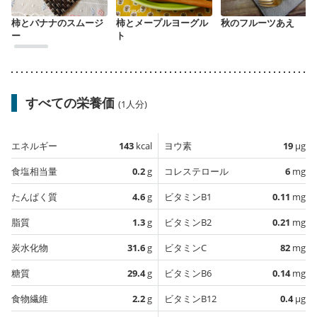
柿とバナナのスムージ
柿とメープルヨーグル
秋のフルーツあえ
ー
ト
すべての栄養価
(1人分)
エネルギー
143
kcal
ヨウ素
19
µg
食塩相当量
0.2
g
コレステロール
6
mg
たんぱく質
4.6
g
ビタミンB1
0.11
mg
脂質
1.3
g
ビタミンB2
0.21
mg
炭水化物
31.6
g
ビタミンC
82
mg
糖質
29.4
g
ビタミンB6
0.14
mg
食物繊維
2.2
g
ビタミンB12
0.4
µg