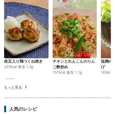
枝豆入り鶏つくね焼き
チキンとれんこんのりん
塩麹の
237
kcal
食塩
1.3
g
ご酢炒め
げ
157
kcal
食塩
1.1
g
165
kcal
もっと見る
人気のレシピ