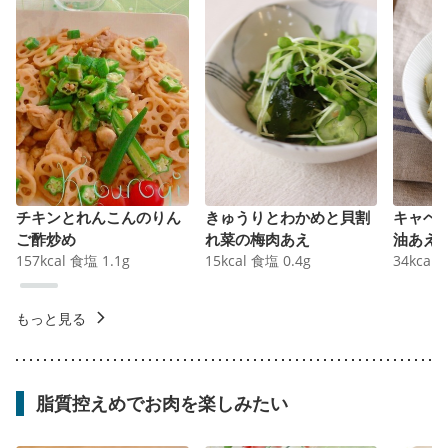
チキンとれんこんのりん
きゅうりとわかめと貝割
キャベ
ご酢炒め
れ菜の梅肉あえ
油あえ
157
kcal
食塩
1.1
g
15
kcal
食塩
0.4
g
34
kcal
もっと見る
脂質控えめでお肉を楽しみたい