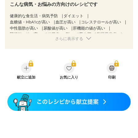
こんな病気・お悩みの方向けのレシピです
健康的な食生活・病気予防
ダイエット
血糖値・HbA1cが高い
血圧が高い
コレステロールが高い
中性脂肪が高い
尿酸値が高い
肝機能の値が高い
腎機能の値が高い
糖尿病（2型）
高血圧
脂質異常症
さらに表示する
高尿酸血症（痛風）
狭心症
心筋梗塞
心臓弁膜症
心不全
胆石症
慢性膵炎（移行期・寛解期）
非アルコール性脂肪肝
痔
慢性便秘症
過敏性腸症候群（IBS）
睡眠時無呼吸症候群
糖尿病性腎症（第１期）
糖尿病性腎症（第２期）
CKD（ステージ１）
CKD（ステージ２）
乳がん（抗がん剤治療中）
献立に追加
お気に入り
乳がん（ホルモン療法中）
印刷
乳がん（放射線治療中）
乳がん治療を終えた方・経過観察中の方など
食欲がない
妊娠中(初期)
妊婦健診・体重増加が気になる（初期）
妊婦健診・血圧が気になる（初期）
妊婦健診・血糖値が気になる（初期）
妊娠高血圧(中期)
妊娠糖尿病(初期)
産後（母乳）
産後（混合栄養）
産後（ミルク）
骨粗しょう症
関節リウマチ
乾癬
フレイル（年齢に合わせた体作り）
低栄養予防
貧血対策
ニキビ・肌荒れ
妊活中
更年期