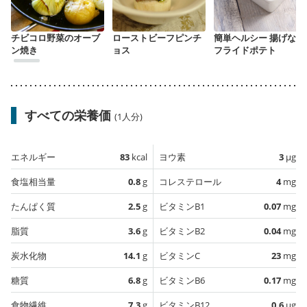
チビコロ野菜のオーブ
ローストビーフピンチ
簡単ヘルシー 揚げない
ン焼き
ョス
フライドポテト
すべての栄養価
(1人分)
エネルギー
83
kcal
ヨウ素
3
µg
食塩相当量
0.8
g
コレステロール
4
mg
たんぱく質
2.5
g
ビタミンB1
0.07
mg
脂質
3.6
g
ビタミンB2
0.04
mg
炭水化物
14.1
g
ビタミンC
23
mg
糖質
6.8
g
ビタミンB6
0.17
mg
食物繊維
7.3
g
ビタミンB12
0.6
µg