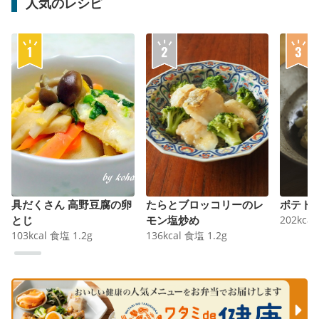
人気のレシピ
具だくさん 高野豆腐の卵
たらとブロッコリーのレ
ポテト
とじ
モン塩炒め
202
kcal
103
kcal
食塩
1.2
g
136
kcal
食塩
1.2
g