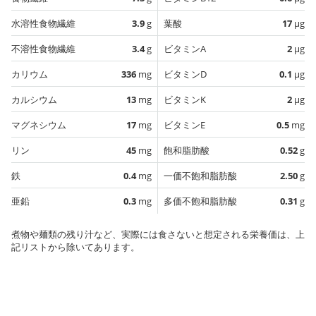
水溶性食物繊維
3.9
g
葉酸
17
µg
不溶性食物繊維
3.4
g
ビタミンA
2
µg
カリウム
336
mg
ビタミンD
0.1
µg
カルシウム
13
mg
ビタミンK
2
µg
マグネシウム
17
mg
ビタミンE
0.5
mg
リン
45
mg
飽和脂肪酸
0.52
g
鉄
0.4
mg
一価不飽和脂肪酸
2.50
g
亜鉛
0.3
mg
多価不飽和脂肪酸
0.31
g
煮物や麺類の残り汁など、実際には食さないと想定される栄養価は、上
記リストから除いてあります。