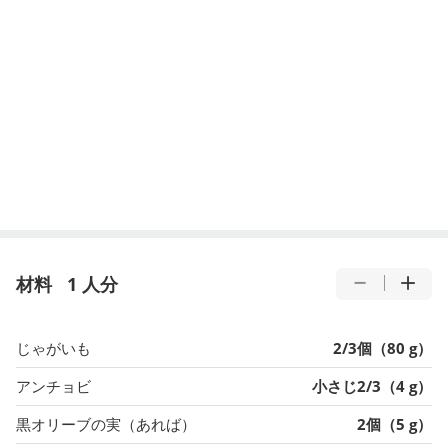
材料
1 人分
じゃがいも
2/3個（80 g）
アンチョビ
小さじ2/3（4 g）
黒オリーブの実（あれば）
2個（5 g）