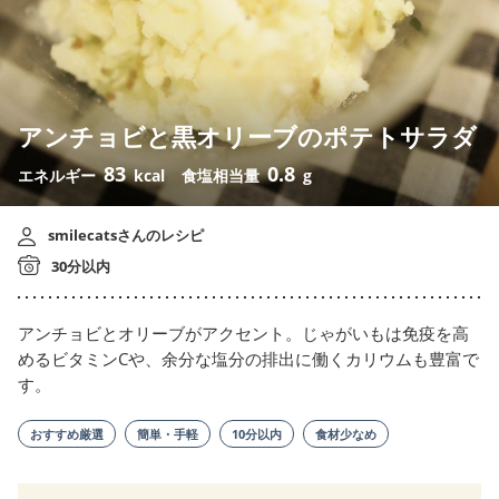
アンチョビと黒オリーブのポテトサラダ
83
0.8
エネルギー
kcal
食塩相当量
g
smilecatsさんのレシピ
30分以内
アンチョビとオリーブがアクセント。じゃがいもは免疫を高
めるビタミンCや、余分な塩分の排出に働くカリウムも豊富で
す。
おすすめ厳選
簡単・手軽
10分以内
食材少なめ