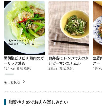
黒胡椒ビリビリ 鶏肉のガ
お弁当に レンジでえのき
魚香肉
ーリック炒め
とピーマン塩ナムル
スー
124
kcal
食塩
0.9
g
29
kcal
食塩
0.6
g
184
kcal
もっと見る
脂質控えめでお肉を楽しみたい