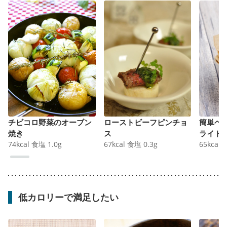
チビコロ野菜のオーブン
ローストビーフピンチョ
簡単ヘ
焼き
ス
ライド
74
kcal
食塩
1.0
g
67
kcal
食塩
0.3
g
65
kcal
低カロリーで満足したい