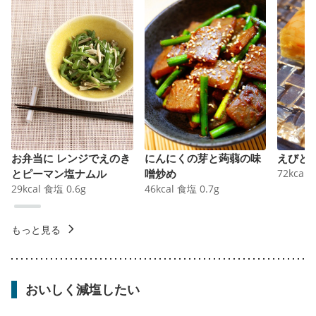
お弁当に レンジでえのき
にんにくの芽と蒟蒻の味
えびと
とピーマン塩ナムル
噌炒め
72
kcal
29
kcal
食塩
0.6
g
46
kcal
食塩
0.7
g
もっと見る
おいしく減塩したい