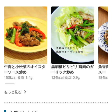
牛肉と小松菜のオイスタ
黒胡椒ビリビリ 鶏肉のガ
魚香肉
ーソース炒め
ーリック炒め
スー
153
kcal
食塩
1.4
g
124
kcal
食塩
0.9
g
184
kcal
もっと見る