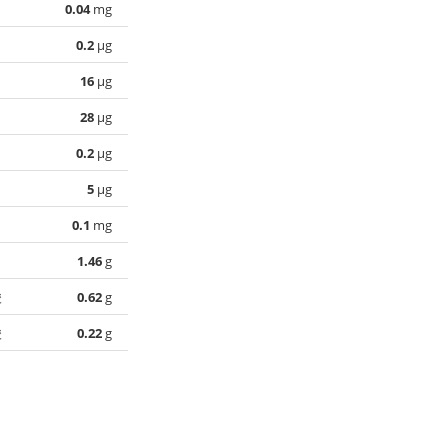
0.04
mg
0.2
µg
16
µg
28
µg
0.2
µg
5
µg
0.1
mg
1.46
g
酸
0.62
g
酸
0.22
g