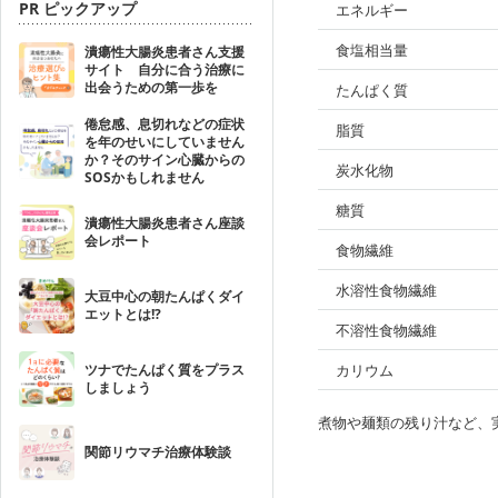
PR ピックアップ
エネルギー
食塩相当量
潰瘍性大腸炎患者さん支援
サイト 自分に合う治療に
出会うための第一歩を
たんぱく質
倦怠感、息切れなどの症状
脂質
を年のせいにしていません
か？そのサイン心臓からの
炭水化物
SOSかもしれません
糖質
潰瘍性大腸炎患者さん座談
会レポート
食物繊維
水溶性食物繊維
大豆中心の朝たんぱくダイ
エットとは!?
不溶性食物繊維
ツナでたんぱく質をプラス
カリウム
しましょう
煮物や麺類の残り汁など、
関節リウマチ治療体験談