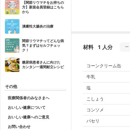
【関節リウマチをお持ちの
方】新規会員登録はこちら
から
潰瘍性大腸炎の治療
関節リウマチってどんな病
気？まずはセルフチェッ
材料
1 人分
ク！
糖尿病患者さんに向けた
コーンクリーム缶
カンタン一週間献立レシピ
牛乳
その他
塩
医療関係者のみなさまへ
こしょう
おいしい健康について
コンソメ
おいしい健康へのご意見
パセリ
お問い合わせ