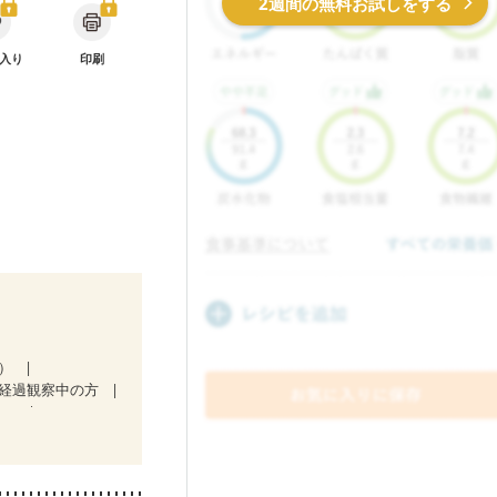
2週間の無料お試しをする
入り
印刷
１）
経過観察中の方
中）