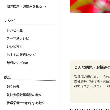
他の病気・お悩みを見る
レシピ
レシピ一覧
テーマ別レシピ
レシピ索引
おすすめ厳選レシピ
無料レシピ100
こんな病気・お悩み
腎機能の値が高い
狭
献立
慢性膵炎（移行期・寛解
CKD（ステージ２）
C
献立検索
大腸がん治療を終えた方
筑波大学附属病院の献立
産後（ミルク）
骨折
管理栄養士のおすすめ献立