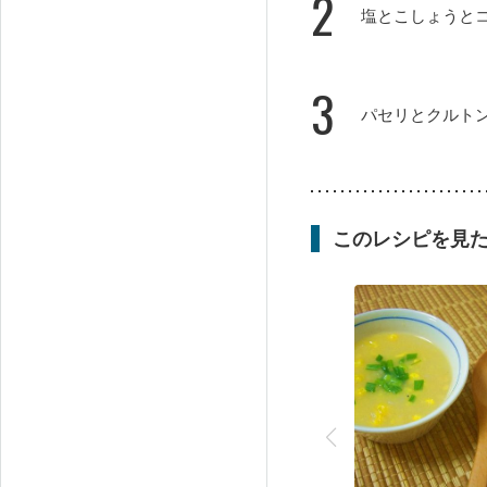
2
塩とこしょうと
3
パセリとクルト
このレシピを見