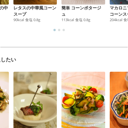
の中
レタスの中華風コーン
簡単 コーンポタージ
マカロニ
スープ
ュ
コーンス
90
kcal
食塩
0.8
g
113
kcal
食塩
0.8
g
204
kcal
食
足したい