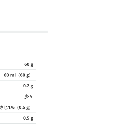
60 g
60 ml（60 g）
0.2 g
少々
さじ1/6（0.5 g）
0.5 g