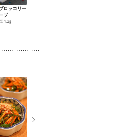
ブロッコリー
カリフラワーと鶏肉の
鶏肉とじゃがいものコ
ープ
クリームコーン煮
ーンクリーム煮
塩
1.2
g
183
kcal
食塩
1.2
g
233
kcal
食塩
1.3
g
3