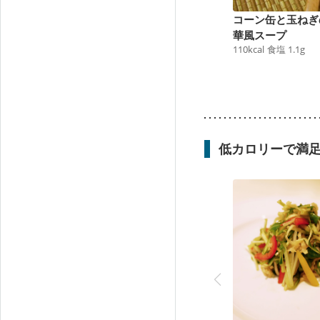
コーン缶と玉ねぎ
華風スープ
110
kcal
食塩
1.1
g
低カロリーで満