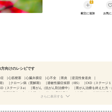
献立に追加
お気に
の方向けのレシピです
心症
心筋梗塞
心臓弁膜症
心不全
胃炎
逆流性食道炎
期）
クローン病（寛解期）
過敏性腸症候群（IBS）
CKD（ステージ
KD（ステージ３a）
胃がん（抗がん剤治療中）
胃がん治療を終えた方・
・経過観察中の方
大腸がん（抗がん剤治療中）
大腸がん（放射線治療
さらに表示する
関節リウマチ
フレイル（年齢に合わせた体作り）
更年期