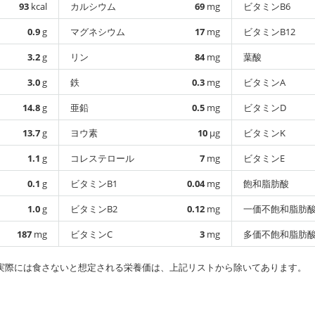
93
kcal
カルシウム
69
mg
ビタミンB6
0.9
g
マグネシウム
17
mg
ビタミンB12
3.2
g
リン
84
mg
葉酸
3.0
g
鉄
0.3
mg
ビタミンA
14.8
g
亜鉛
0.5
mg
ビタミンD
13.7
g
ヨウ素
10
µg
ビタミンK
1.1
g
コレステロール
7
mg
ビタミンE
0.1
g
ビタミンB1
0.04
mg
飽和脂肪酸
1.0
g
ビタミンB2
0.12
mg
一価不飽和脂肪
187
mg
ビタミンC
3
mg
多価不飽和脂肪
実際には食さないと想定される栄養価は、上記リストから除いてあります。