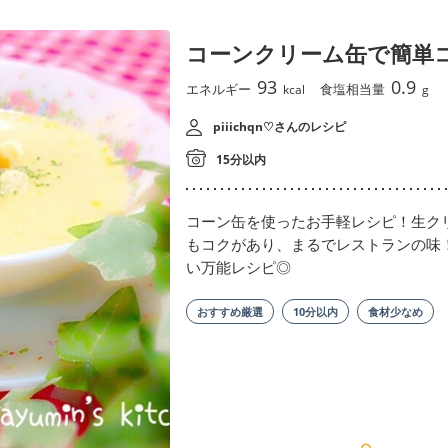
コーンクリーム缶で簡単
93
0.9
エネルギー
食塩相当量
kcal
g
piiichqn♡さんのレシピ
15分以内
コーン缶を使ったお手軽レシピ！生ク
もコクがあり、まるでレストランの味
い万能レシピ◎
おすすめ厳選
10分以内
食材少なめ