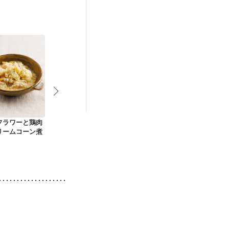
フラワーと鶏肉
鶏肉とじゃがいもの
豚肉とブロッコリー
じゃがいもの
リームコーン煮
コーンクリーム煮
のクリームコーン煮
トスープ