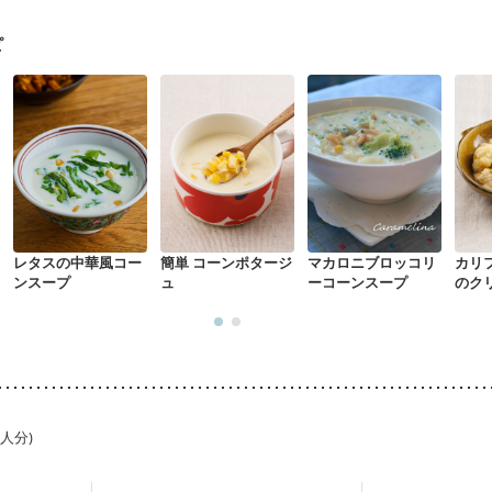
ピ
レタスの中華風コー
簡単 コーンポタージ
マカロニブロッコリ
カリ
ンスープ
ュ
ーコーンスープ
のク
1人分)