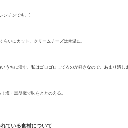
にレンチンでも。)
分くらいにカット。クリームチーズは常温に。
熱いうちに潰す。私はゴロゴロしてるのが好きなので、あまり潰し
る！塩・黒胡椒で味をととのえる。
われている食材について