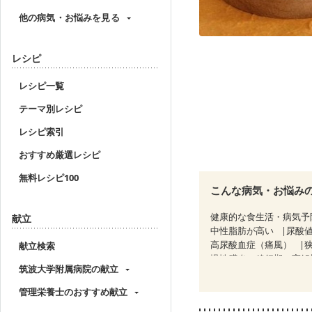
他の病気・お悩みを見る
レシピ
レシピ一覧
テーマ別レシピ
レシピ索引
おすすめ厳選レシピ
無料レシピ100
こんな病気・お悩み
健康的な食生活・病気予
献立
中性脂肪が高い
尿酸
高尿酸血症（痛風）
献立検索
慢性膵炎（移行期・寛解
筑波大学附属病院の献立
糖尿病性腎症（第１期）
CKD（ステージ２）
C
管理栄養士のおすすめ献立
大腸がん治療を終えた方