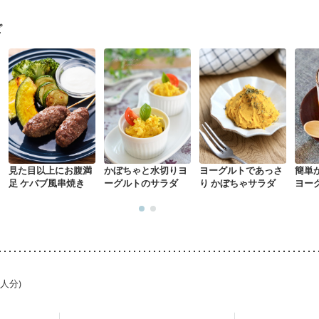
乳）
産後（混合栄養）
産後（ミルク）
骨折
骨粗しょう症
関節リ
た体作り）
低栄養予防
貧血対策
ニキビ・肌荒れ
妊活中
更年期
ピ
見た目以上にお腹満
かぼちゃと水切りヨ
ヨーグルトであっさ
簡単
足 ケバブ風串焼き
ーグルトのサラダ
り かぼちゃサラダ
ヨー
1人分)