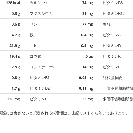
128
kcal
カルシウム
74
mg
ビタミンB6
0.3
g
マグネシウム
21
mg
ビタミンB12
3.6
g
リン
77
mg
葉酸
4.7
g
鉄
0.4
mg
ビタミンA
21.9
g
亜鉛
0.5
mg
ビタミンD
19.4
g
ヨウ素
5
µg
ビタミンK
2.5
g
コレステロール
14
mg
ビタミンE
0.8
g
ビタミンB1
0.05
mg
飽和脂肪酸
1.7
g
ビタミンB2
0.11
mg
一価不飽和脂肪
336
mg
ビタミンC
22
mg
多価不飽和脂肪
実際には食さないと想定される栄養価は、上記リストから除いてあります。