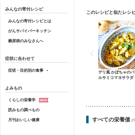
食欲がない
産後（母
フレイル（年齢に合わせ
みんなの寄付レシピ
このレシピと似たレシ
みんなの寄付レシピとは
がんサバイバーキッチン
糖尿病のみなさんへ
症状に合わせて
症状・目的別の食事
デリ風 かぼちゃのバ
ルサミコマヨサラダ
よみもの
くらしの栄養学
読みもの調べもの
すべての栄養価
月刊おいしい健康
(