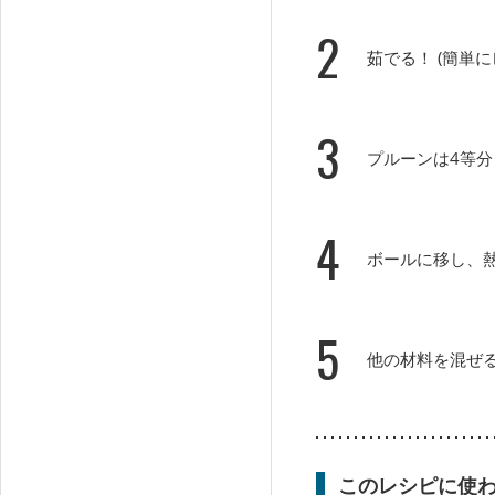
2
茹でる！ (簡単
3
プルーンは4等
4
ボールに移し、
5
他の材料を混ぜ
このレシピに使