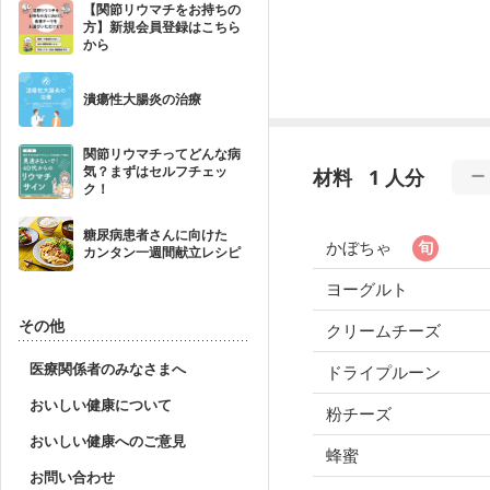
【関節リウマチをお持ちの
方】新規会員登録はこちら
から
潰瘍性大腸炎の治療
関節リウマチってどんな病
気？まずはセルフチェッ
材料
1 人分
ク！
糖尿病患者さんに向けた
かぼちゃ
カンタン一週間献立レシピ
ヨーグルト
その他
クリームチーズ
医療関係者のみなさまへ
ドライプルーン
おいしい健康について
粉チーズ
おいしい健康へのご意見
蜂蜜
お問い合わせ