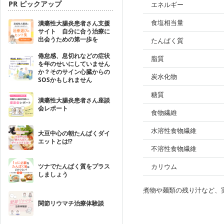
PR ピックアップ
エネルギー
食塩相当量
潰瘍性大腸炎患者さん支援
サイト 自分に合う治療に
出会うための第一歩を
たんぱく質
倦怠感、息切れなどの症状
脂質
を年のせいにしていません
か？そのサイン心臓からの
炭水化物
SOSかもしれません
糖質
潰瘍性大腸炎患者さん座談
会レポート
食物繊維
水溶性食物繊維
大豆中心の朝たんぱくダイ
エットとは!?
不溶性食物繊維
ツナでたんぱく質をプラス
カリウム
しましょう
煮物や麺類の残り汁など、
関節リウマチ治療体験談