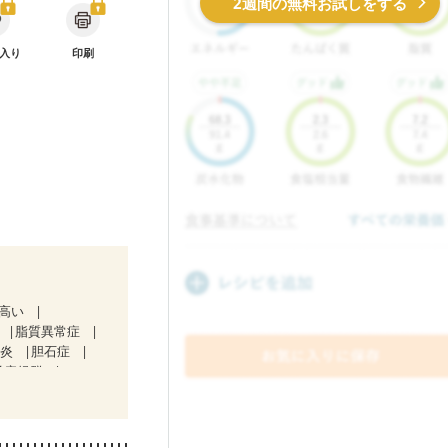
2週間の無料お試しをする
入り
印刷
が高い
脂質異常症
道炎
胆石症
吸症候群
）
経過観察中の方
中）