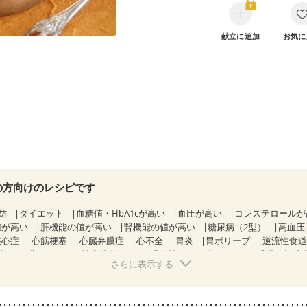
献立に追加
お気に
の方向けのレシピです
防
ダイエット
血糖値・HbA1cが高い
血圧が高い
コレステロール
値が高い
肝機能の値が高い
腎機能の値が高い
糖尿病（2型）
高血圧
狭心症
心筋梗塞
心臓弁膜症
心不全
胃炎
胃ポリープ
逆流性食
期）
非アルコール性脂肪肝
痔
過敏性腸症候群（IBS）
睡眠時無呼
さらに表示する
糖尿病性腎症（第２期）
糖尿病性腎症（第３期）
CKD（ステージ１
KD（ステージ３a）
胃がん（抗がん剤治療中）
胃がん治療を終えた方・
・経過観察中の方
大腸がん（抗がん剤治療中）
大腸がん（放射線治療