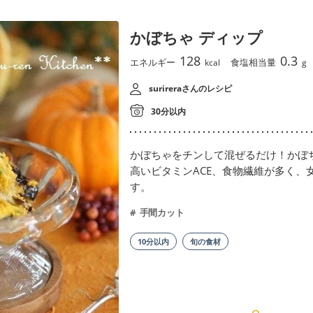
かぼちゃ ディップ
128
0.3
エネルギー
食塩相当量
kcal
g
surireraさんのレシピ
30分以内
かぼちゃをチンして混ぜるだけ！かぼ
高いビタミンACE、食物繊維が多く、
す。
手間カット
10分以内
旬の食材