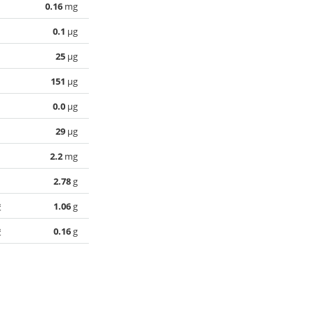
0.16
mg
0.1
µg
25
µg
151
µg
0.0
µg
29
µg
2.2
mg
2.78
g
酸
1.06
g
酸
0.16
g