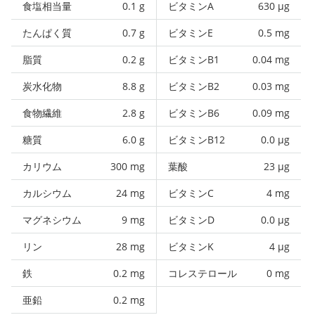
食塩相当量
0.1
g
ビタミンA
630
µg
たんぱく質
0.7
g
ビタミンE
0.5
mg
脂質
0.2
g
ビタミンB1
0.04
mg
炭水化物
8.8
g
ビタミンB2
0.03
mg
食物繊維
2.8
g
ビタミンB6
0.09
mg
糖質
6.0
g
ビタミンB12
0.0
µg
カリウム
300
mg
葉酸
23
µg
カルシウム
24
mg
ビタミンC
4
mg
マグネシウム
9
mg
ビタミンD
0.0
µg
リン
28
mg
ビタミンK
4
µg
鉄
0.2
mg
コレステロール
0
mg
亜鉛
0.2
mg