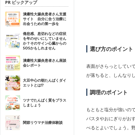
PR ピックアップ
潰瘍性大腸炎患者さん支援
サイト 自分に合う治療に
出会うための第一歩を
倦怠感、息切れなどの症状
を年のせいにしていません
か？そのサイン心臓からの
選び方のポイント
SOSかもしれません
潰瘍性大腸炎患者さん座談
会レポート
表面がさらっとしてい
が落ちると、しんなり
大豆中心の朝たんぱくダイ
エットとは!?
調理のポイント
ツナでたんぱく質をプラス
しましょう
もともと塩分が強いの
パスタやおにぎりがお
関節リウマチ治療体験談
べるとよいでしょう。