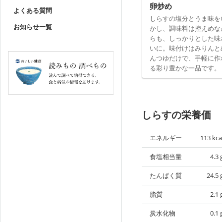
卵炒め
よくある質問
しらすの塩分とうま味を
お知らせ一覧
かし、調味料は控えめな
らも、しっかりとした味
いに。味付けはみりんと
んつゆだけで、手軽に作
る彩り豊かな一品です。
しらすの栄養価
エネルギー
113
kca
食塩相当量
4.3
たんぱく質
24.5
脂質
2.1
炭水化物
0.1