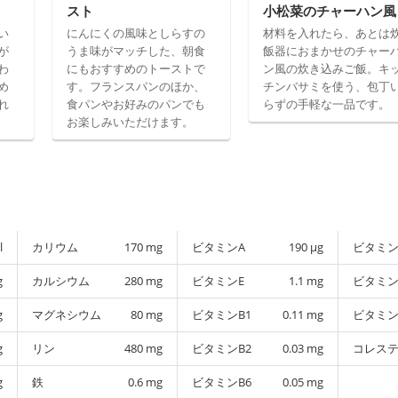
スト
小松菜のチャーハン風
い
にんにくの風味としらすの
材料を入れたら、あとは
が
うま味がマッチした、朝食
飯器におまかせのチャー
わ
にもおすすめのトーストで
ン風の炊き込みご飯。キ
め
す。フランスパンのほか、
チンバサミを使う、包丁
れ
食パンやお好みのパンでも
らずの手軽な一品です。
お楽しみいただけます。
l
カリウム
170
mg
ビタミンA
190
µg
ビタミン
g
カルシウム
280
mg
ビタミンE
1.1
mg
ビタミン
g
マグネシウム
80
mg
ビタミンB1
0.11
mg
ビタミン
g
リン
480
mg
ビタミンB2
0.03
mg
コレス
g
鉄
0.6
mg
ビタミンB6
0.05
mg