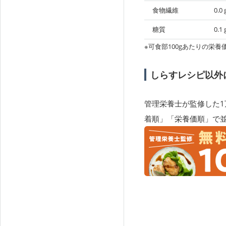
食物繊維
0.0
糖質
0.1
※可食部100gあたりの栄養
しらすレシピ以外
管理栄養士が監修した1
着順」「栄養価順」で