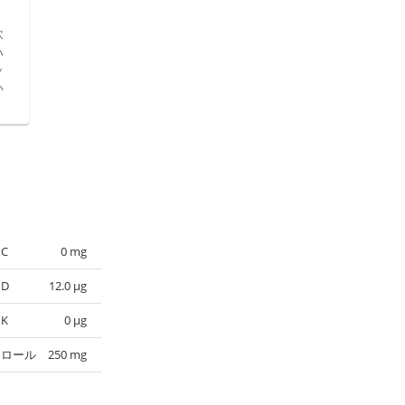
炊
ハ
ッ
い
C
0
mg
D
12.0
µg
K
0
µg
テロール
250
mg