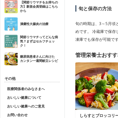
【関節リウマチをお持ちの
方】新規会員登録はこちら
旬と保存の方法
から
旬の時期は、3～5月頃
潰瘍性大腸炎の治療
めです。 冷蔵庫で保
関節リウマチってどんな病
凍庫でも保存が可能で
気？まずはセルフチェッ
ク！
管理栄養士おすす
糖尿病患者さんに向けた
カンタン一週間献立レシピ
その他
医療関係者のみなさまへ
おいしい健康について
おいしい健康へのご意見
お問い合わせ
しらすとブロッコリ