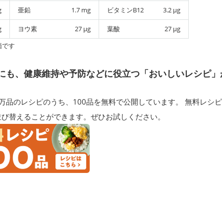
g
亜鉛
1.7
mg
ビタミンB12
3.2
µg
g
ヨウ素
27
µg
葉酸
27
µg
価です
にも、健康維持や予防などに役立つ「おいしいレシピ」
万品のレシピのうち、100品を無料で公開しています。 無料レシ
並び替えることができます。ぜひお試しください。