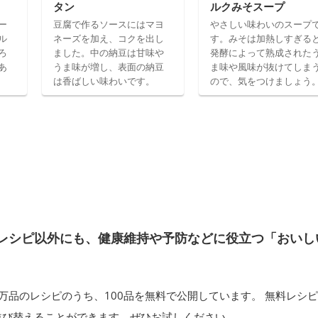
タン
ルクみそスープ
ー
豆腐で作るソースにはマヨ
やさしい味わいのスープ
ル
ネーズを加え、コクを出し
す。みそは加熱しすぎる
ろ
ました。中の納豆は甘味や
発酵によって熟成された
あ
うま味が増し、表面の納豆
ま味や風味が抜けてしま
は香ばしい味わいです。
ので、気をつけましょう
レシピ以外にも、健康維持や予防などに役立つ「おいし
万品のレシピのうち、100品を無料で公開しています。 無料レシ
並び替えることができます。ぜひお試しください。