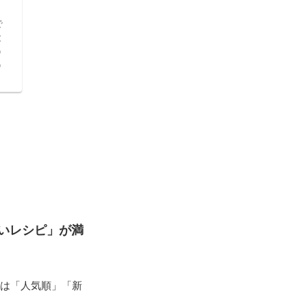
で
と
う
う
。
いレシピ」が満
ピは「人気順」「新