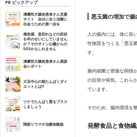
PR ピックアップ
潰瘍性大腸炎患者さん支援
悪玉菌の増加で腸
サイト 自分に合う治療に
出会うための第一歩を
人の腸内には、体に良
倦怠感、息切れなどの症状
を年のせいにしていません
性物質をつくる「悪玉
か？そのサイン心臓からの
SOSかもしれません
す。
潰瘍性大腸炎患者さん座談
会レポート
腸内細菌と密接な関係
の症状や病気。これら
大豆中心の朝たんぱくダイ
エットとは!?
ています。
ツナでたんぱく質をプラス
しましょう
そのため、腸内環境を
発酵食品と食物繊
関節リウマチ治療体験談