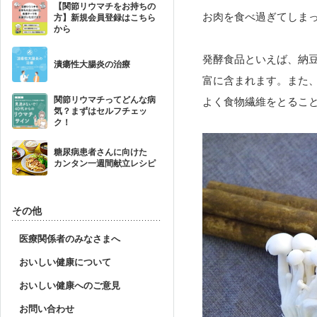
【関節リウマチをお持ちの
お肉を食べ過ぎてしま
方】新規会員登録はこちら
から
発酵食品といえば、納
潰瘍性大腸炎の治療
富に含まれます。また
関節リウマチってどんな病
よく食物繊維をとるこ
気？まずはセルフチェッ
ク！
糖尿病患者さんに向けた
カンタン一週間献立レシピ
その他
医療関係者のみなさまへ
おいしい健康について
おいしい健康へのご意見
お問い合わせ