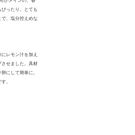
司がメインの、春
もぴったり。とても
とで、塩分控えめな
酢にレモン汁を加え
プさせました。具材
り卵にして簡単に。
です。