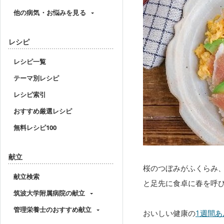
他の病気・お悩みを見る
レシピ
レシピ一覧
テーマ別レシピ
レシピ索引
おすすめ厳選レシピ
無料レシピ100
献立
桜のつぼみがふくらみ
献立検索
と足先に食卓に春を呼
筑波大学附属病院の献立
管理栄養士のおすすめ献立
おいしい健康の
1週間