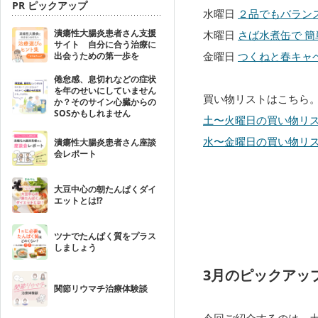
PR ピックアップ
水曜日
２品でもバラン
潰瘍性大腸炎患者さん支援
木曜日
さば水煮缶で 
サイト 自分に合う治療に
金曜日
つくねと春キャ
出会うための第一歩を
倦怠感、息切れなどの症状
を年のせいにしていません
買い物リストはこちら
か？そのサイン心臓からの
SOSかもしれません
土〜火曜日の買い物リ
水〜金曜日の買い物リ
潰瘍性大腸炎患者さん座談
会レポート
大豆中心の朝たんぱくダイ
エットとは!?
ツナでたんぱく質をプラス
しましょう
3月のピックアッ
関節リウマチ治療体験談