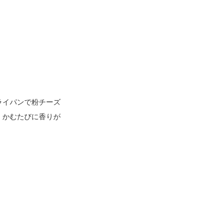
ライパンで粉チーズ
、かむたびに香りが