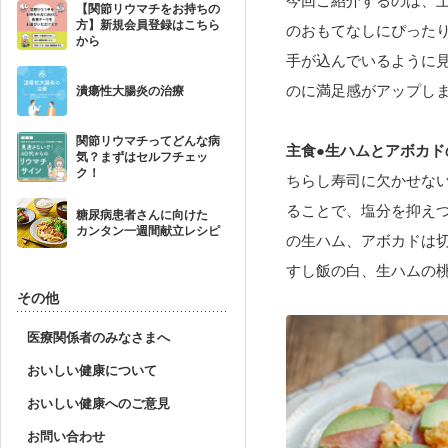
今回ご紹介するのは、
【関節リウマチをお持ちの
方】新規会員登録はこちら
のおもてなしにぴった
から
手が込んでいるように
のに満足感がアップし
潰瘍性大腸炎の治療
関節リウマチってどんな病
主食●生ハムとアボカド
気？まずはセルフチェッ
ク！
ちらし寿司に欠かせな
ることで、塩分を抑え
糖尿病患者さんに向けた
カンタン一週間献立レシピ
の生ハム、アボカドは
すし飯の白、生ハムの
その他
医療関係者のみなさまへ
おいしい健康について
おいしい健康へのご意見
お問い合わせ