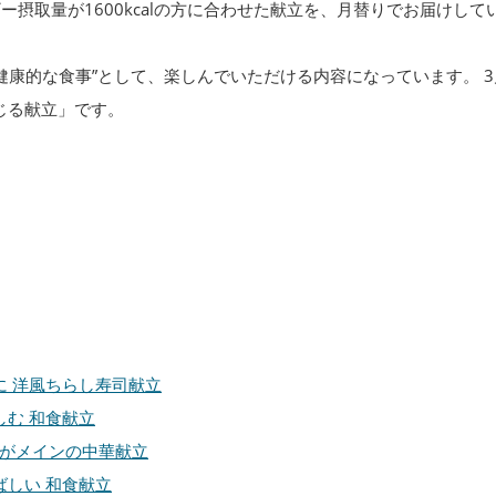
ー摂取量が1600kcalの方に合わせた献立を、月替りでお届けして
健康的な食事”として、楽しんでいただける内容になっています。 
じる献立」です。
に 洋風ちらし寿司献立
しむ 和食献立
飯がメインの中華献立
ばしい 和食献立