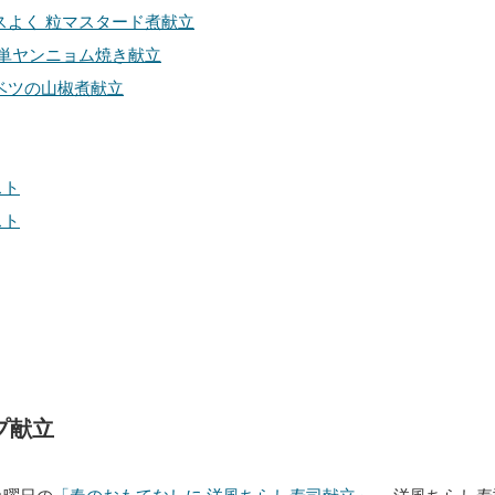
スよく 粒マスタード煮献立
簡単ヤンニョム焼き献立
ベツの山椒煮献立
。
スト
スト
プ献立