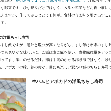
土曜日の
「春のおもてなしに 洋風ちらし寿司献立」。
洋風ちらし寿
りな献立です。ひな祭りだけではなく、入学や卒業などお祝い事に
見えますが、作ってみるととても簡単。食材のうま味を引き出すこ
ます。
の洋風ちらし寿司
いすし飯ですが、意外と塩分が高くなりがち。すし飯は市販のすし
つつも爽やかな味わいに。ご飯は麦ご飯を使い、食物繊維量をアッ
切ってすし飯にのせるだけ。卵は手間のかかる錦糸卵ではなく、炒
桃、アボカドの緑、卵の黄が、目にも楽しい変わり種のちらし寿司
生ハムとアボカドの洋風ちらし寿司