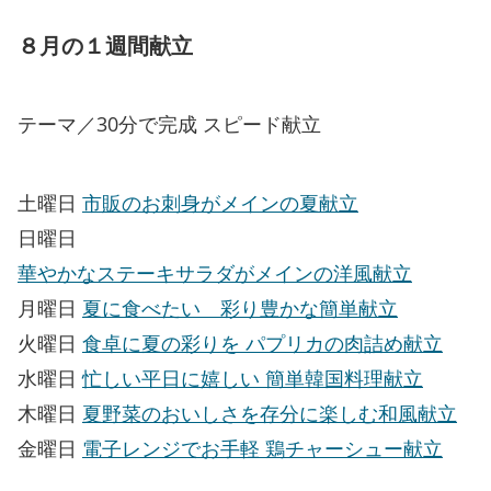
８月の１週間献立
テーマ／30分で完成 スピード献立
土曜日
市販のお刺身がメインの夏献立
日曜日
華やかなステーキサラダがメインの洋風献立
月曜日
夏に食べたい 彩り豊かな簡単献立
火曜日
食卓に夏の彩りを パプリカの肉詰め献立
水曜日
忙しい平日に嬉しい 簡単韓国料理献立
木曜日
夏野菜のおいしさを存分に楽しむ和風献立
金曜日
電子レンジでお手軽 鶏チャーシュー献立