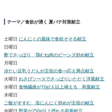
テーマ／食欲が湧く 夏バテ対策献立
土曜日
にんにくの風味で食欲そそる献立
日曜日
酢でさっぱり 鶏むね肉のビーンズ炒め献立
月曜日
冷たい豆乳うどんが主役の食べ応え満点献立
火曜日
わさびソースでさっぱりいただく洋風献立
水曜日
食物繊維が10g/人以上補える 和風献立
木曜日
ご飯がすすむ 塩にんにく炒めが主役の献立
金曜日
野菜が250g以上摂れる和風献立