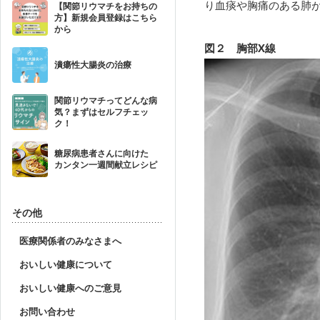
り血痰や胸痛のある肺
【関節リウマチをお持ちの
方】新規会員登録はこちら
から
図２ 胸部X線
潰瘍性大腸炎の治療
関節リウマチってどんな病
気？まずはセルフチェッ
ク！
糖尿病患者さんに向けた
カンタン一週間献立レシピ
その他
医療関係者のみなさまへ
おいしい健康について
おいしい健康へのご意見
お問い合わせ