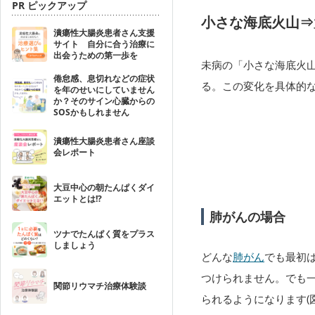
PR ピックアップ
小さな海底火山⇒
潰瘍性大腸炎患者さん支援
サイト 自分に合う治療に
出会うための第一歩を
未病の「小さな海底火
倦怠感、息切れなどの症状
る。この変化を具体的
を年のせいにしていません
か？そのサイン心臓からの
SOSかもしれません
潰瘍性大腸炎患者さん座談
会レポート
大豆中心の朝たんぱくダイ
エットとは!?
肺がんの場合
ツナでたんぱく質をプラス
しましょう
どんな
肺がん
でも最初
つけられません。でも一
関節リウマチ治療体験談
られるようになります(