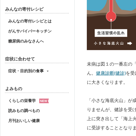
みんなの寄付レシピ
みんなの寄付レシピとは
がんサバイバーキッチン
糖尿病のみなさんへ
症状に合わせて
未病は図１の一番左の
症状・目的別の食事
ん。
健康診断(健診)
を受
に大きくなります。
よみもの
「小さな海底火山」が
くらしの栄養学
りませんが、健診を受
読みもの調べもの
上に突き出して「海上
月刊おいしい健康
に受診することとなり