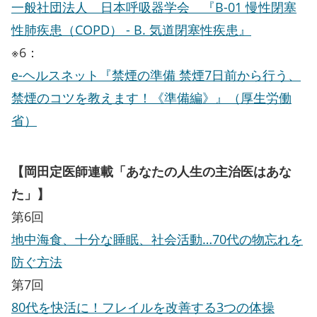
一般社団法人 日本呼吸器学会 『B-01 慢性閉塞
性肺疾患（COPD） - B. 気道閉塞性疾患』
※6：
e-ヘルスネット『禁煙の準備 禁煙7日前から行う、
禁煙のコツを教えます！《準備編》』（厚生労働
省）
【岡田定医師連載「あなたの人生の主治医はあな
た」】
第6回
地中海食、十分な睡眠、社会活動…70代の物忘れを
防ぐ方法
第7回
80代を快活に！フレイルを改善する3つの体操