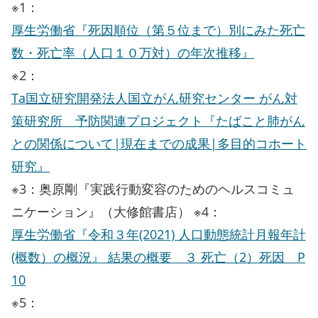
※1：
厚生労働省『死因順位（第５位まで）別にみた死亡
数・死亡率（人口１０万対）の年次推移』
※2：
Ta国立研究開発法人国立がん研究センター がん対
策研究所 予防関連プロジェクト『たばこと肺がん
との関係について|現在までの成果|多目的コホート
研究』
※3：奥原剛『実践行動変容のためのヘルスコミュ
ニケーション』（大修館書店） ※4：
厚生労働省『令和３年(2021) 人口動態統計月報年計
(概数）の概況』 結果の概要 ３ 死亡（2）死因 P
10
※5：