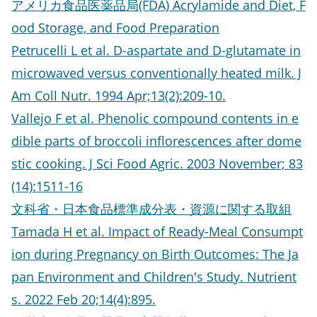
アメリカ食品医薬品局(FDA) Acrylamide and Diet, F
ood Storage, and Food Preparation
Petrucelli L et al. D-aspartate and D-glutamate in
microwaved versus conventionally heated milk. J
Am Coll Nutr. 1994 Apr;13(2):209-10.
Vallejo F et al. Phenolic compound contents in e
dible parts of broccoli inflorescences after dome
stic cooking. J Sci Food Agric. 2003 November; 83
(14):1511-16
文科省・日本食品標準成分表・資源に関する取組
Tamada H et al. Impact of Ready-Meal Consumpt
ion during Pregnancy on Birth Outcomes: The Ja
pan Environment and Children's Study. Nutrient
s. 2022 Feb 20;14(4):895.