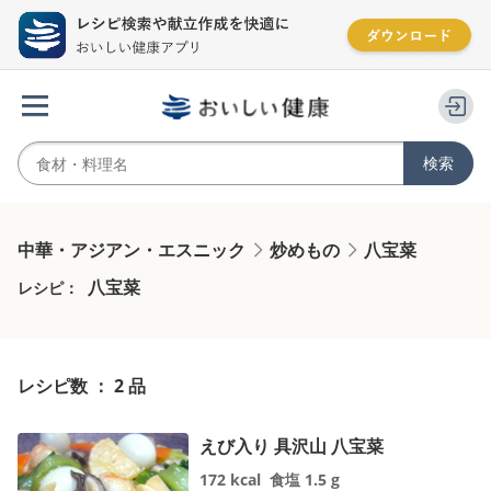
中華・アジアン・エスニック
炒めもの
八宝菜
八宝菜
レシピ：
レシピ数 ： 2 品
えび入り 具沢山 八宝菜
172
kcal
食塩
1.5
g