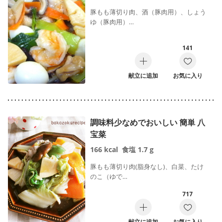
豚もも薄切り肉、酒（豚肉用）、しょう
ゆ（豚肉用）…
141
献立に追加
お気に入り
調味料少なめでおいしい 簡単 八
宝菜
166
kcal
食塩
1.7
g
豚もも薄切り肉(脂身なし)、白菜、たけ
のこ（ゆで…
717
献立に追加
お気に入り