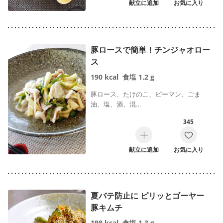
献立に追加
お気に入り
豚ロースで簡単！チンジャオロー
ス
190
kcal
食塩
1.2
g
豚ロース、たけのこ、ピーマン、ごま
油、塩、酒、混…
345
献立に追加
お気に入り
夏バテ防止に ピリッとゴーヤー
豚キムチ
198
kcal
食塩
1.3
g