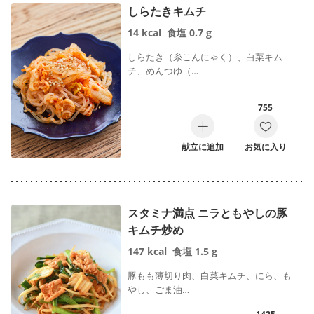
しらたきキムチ
14
kcal
食塩
0.7
g
しらたき（糸こんにゃく）、白菜キム
チ、めんつゆ（…
755
献立に追加
お気に入り
スタミナ満点 ニラともやしの豚
キムチ炒め
147
kcal
食塩
1.5
g
豚もも薄切り肉、白菜キムチ、にら、も
やし、ごま油…