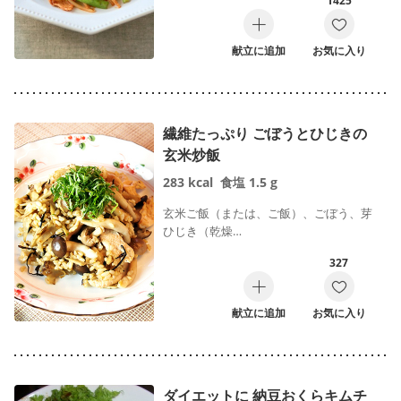
1425
献立に追加
お気に入り
繊維たっぷり ごぼうとひじきの
玄米炒飯
283
kcal
食塩
1.5
g
玄米ご飯（または、ご飯）、ごぼう、芽
ひじき（乾燥…
327
献立に追加
お気に入り
ダイエットに 納豆おくらキムチ