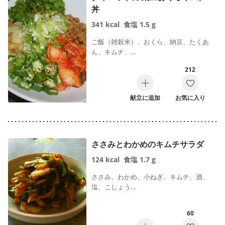
丼
341
kcal
食塩
1.5
g
ご飯（雑穀米）、おくら、納豆、たくあ
ん、キムチ、…
212
献立に追加
お気に入り
ささみとわかめのキムチサラダ
124
kcal
食塩
1.7
g
ささみ、わかめ、小ねぎ、キムチ、酒、
塩、こしょう…
60