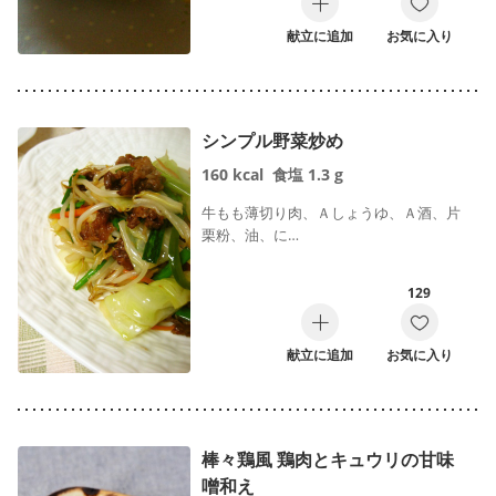
献立に追加
お気に入り
シンプル野菜炒め
160
kcal
食塩
1.3
g
牛もも薄切り肉、Ａしょうゆ、Ａ酒、片
栗粉、油、に…
129
献立に追加
お気に入り
棒々鶏風 鶏肉とキュウリの甘味
噌和え