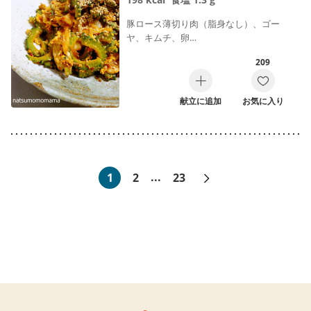
豚ロース薄切り肉（脂身なし）、ゴー
ヤ、キムチ、卵…
209
献立に追加
お気に入り
次へ»
1
2
...
23