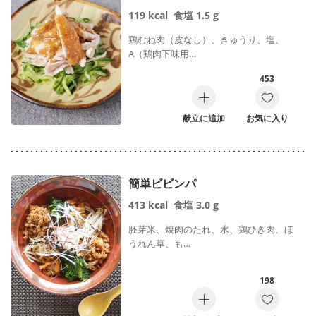
119
kcal
食塩
1.5
g
鶏むね肉（皮なし）、きゅうり、塩、
A（鶏肉下味用…
453
献立に追加
お気に入り
簡単ビビンパ
413
kcal
食塩
3.0
g
胚芽米、焼肉のたれ、水、鶏ひき肉、ほ
うれん草、も…
198