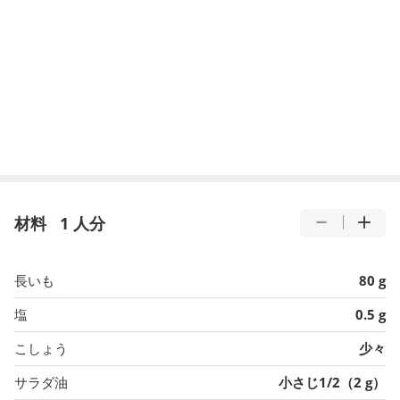
材料
1 人分
長いも
80 g
塩
0.5 g
こしょう
少々
サラダ油
小さじ1/2（2 g）