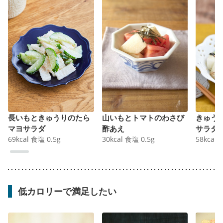
長いもときゅうりのたら
山いもとトマトのわさび
きゅう
マヨサラダ
酢あえ
サラダ
69
kcal
食塩
0.5
g
30
kcal
食塩
0.5
g
58
kcal
低カロリーで満足したい