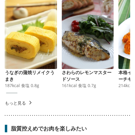
うなぎの蒲焼リメイクう
さわらのレモンマスター
本格イ
まき
ドソース
ーチキ
187
kcal
食塩
0.8
g
161
kcal
食塩
0.7
g
214
kcal
もっと見る
脂質控えめでお肉を楽しみたい