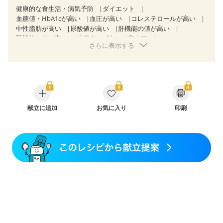
健康的な食生活・病気予防
ダイエット
血糖値・HbA1cが高い
血圧が高い
コレステロールが高い
中性脂肪が高い
尿酸値が高い
肝機能の値が高い
腎機能の値が高い
糖尿病（2型）
高血圧
さらに表示する
高尿酸血症（痛風）
胃ポリープ
逆流性食道炎
慢性膵炎（移行期・寛解期）
過敏性腸症候群（IBS）
CKD（ステージ１）
CKD（ステージ２）
乳がん（抗がん剤治療中）
乳がん（ホルモン療法中）
乳がん（放射線治療中）
乳がん治療を終えた方・経過観察中の方など
大腸がん治療を終えた方・経過観察中の方
献立に追加
お気に入り
印刷
大腸がん（抗がん剤治療中）
大腸がん（放射線治療中）
飲み込みにくい
食欲がない
産後（ミルク）
骨折
骨粗しょう症
関節リウマチ
フレイル（年齢に合わせた体作り）
低栄養予防
貧血対策
ニキビ・肌荒れ
妊活中
更年期