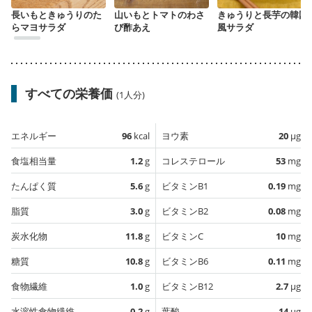
長いもときゅうりのた
山いもとトマトのわさ
きゅうりと長芋の韓国
らマヨサラダ
び酢あえ
風サラダ
すべての栄養価
(1人分)
エネルギー
96
kcal
ヨウ素
20
µg
食塩相当量
1.2
g
コレステロール
53
mg
たんぱく質
5.6
g
ビタミンB1
0.19
mg
脂質
3.0
g
ビタミンB2
0.08
mg
炭水化物
11.8
g
ビタミンC
10
mg
糖質
10.8
g
ビタミンB6
0.11
mg
食物繊維
1.0
g
ビタミンB12
2.7
µg
水溶性食物繊維
0.2
g
葉酸
14
µg