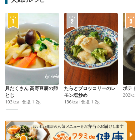
具だくさん 高野豆腐の卵
たらとブロッコリーのレ
ポテト
とじ
モン塩炒め
202
kcal
103
kcal
食塩
1.2
g
136
kcal
食塩
1.2
g