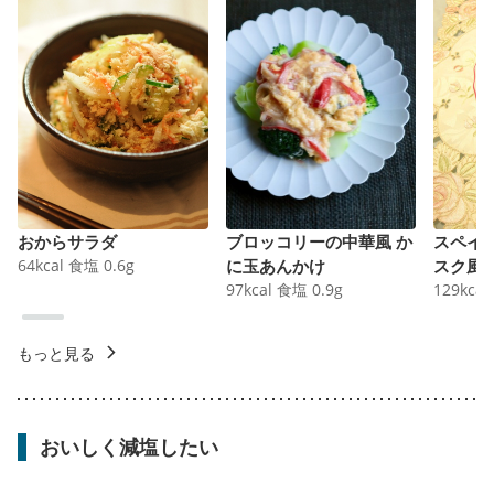
おからサラダ
ブロッコリーの中華風 か
スペイ
64
kcal
食塩
0.6
g
に玉あんかけ
スク風
97
kcal
食塩
0.9
g
129
kcal
もっと見る
おいしく減塩したい