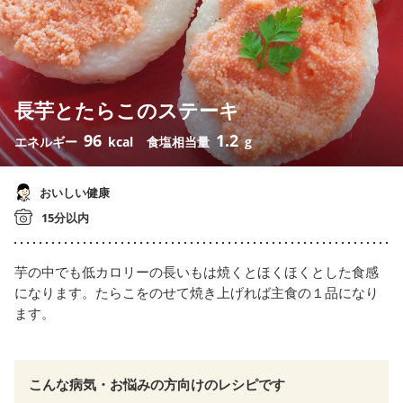
長芋とたらこのステーキ
96
1.2
エネルギー
kcal
食塩相当量
g
おいしい健康
15分以内
芋の中でも低カロリーの長いもは焼くとほくほくとした食感
になります。たらこをのせて焼き上げれば主食の１品になり
ます。
こんな病気・お悩みの方向けのレシピです