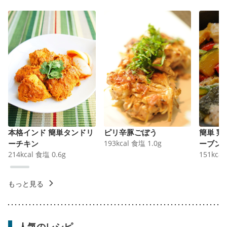
本格インド 簡単タンドリ
ピリ辛豚ごぼう
簡単 
ーチキン
193
kcal
食塩
1.0
g
ーブン
214
kcal
食塩
0.6
g
151
kcal
もっと見る
人気のレシピ