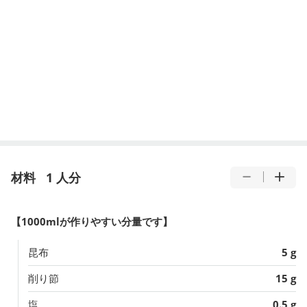
材料
1 人分
【1000mlが作りやすい分量です】
昆布
5 g
削り節
15 g
塩
0.5 g