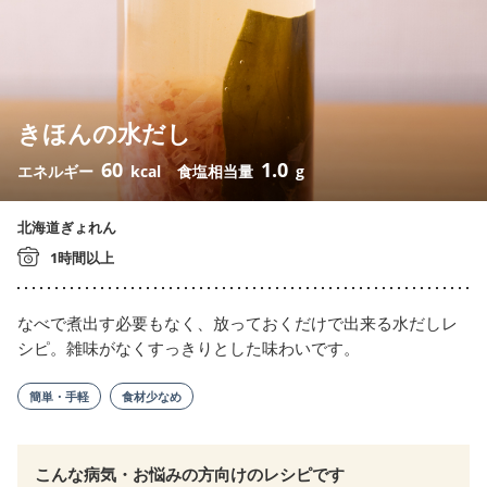
きほんの水だし
60
1.0
エネルギー
kcal
食塩相当量
g
北海道ぎょれん
1時間以上
なべで煮出す必要もなく、放っておくだけで出来る水だしレ
シピ。雑味がなくすっきりとした味わいです。
簡単・手軽
食材少なめ
こんな病気・お悩みの方向けのレシピです