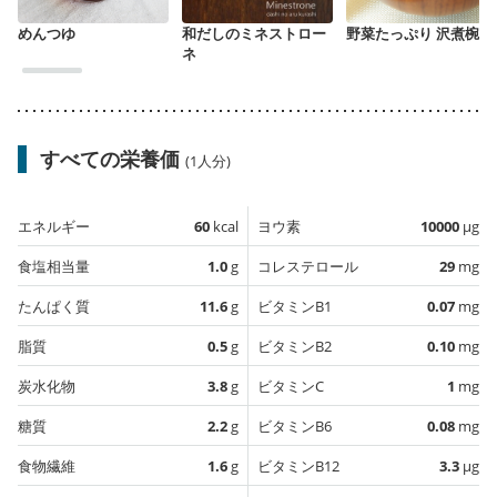
めんつゆ
和だしのミネストロー
野菜たっぷり 沢煮椀
ネ
すべての栄養価
(1人分)
エネルギー
60
kcal
ヨウ素
10000
µg
食塩相当量
1.0
g
コレステロール
29
mg
たんぱく質
11.6
g
ビタミンB1
0.07
mg
脂質
0.5
g
ビタミンB2
0.10
mg
炭水化物
3.8
g
ビタミンC
1
mg
糖質
2.2
g
ビタミンB6
0.08
mg
食物繊維
1.6
g
ビタミンB12
3.3
µg