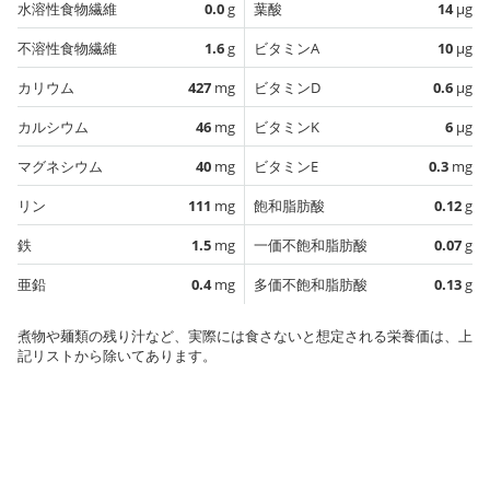
水溶性食物繊維
0.0
g
葉酸
14
µg
不溶性食物繊維
1.6
g
ビタミンA
10
µg
カリウム
427
mg
ビタミンD
0.6
µg
カルシウム
46
mg
ビタミンK
6
µg
マグネシウム
40
mg
ビタミンE
0.3
mg
リン
111
mg
飽和脂肪酸
0.12
g
鉄
1.5
mg
一価不飽和脂肪酸
0.07
g
亜鉛
0.4
mg
多価不飽和脂肪酸
0.13
g
煮物や麺類の残り汁など、実際には食さないと想定される栄養価は、上
記リストから除いてあります。