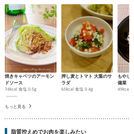
焼きキャベツのアーモン
押し麦とトマト 大葉のサ
もやし
ドソース
ラダ
備菜
74
kcal
食塩
0.5
g
65
kcal
食塩
0.4
g
49
kcal
もっと見る
脂質控えめでお肉を楽しみたい