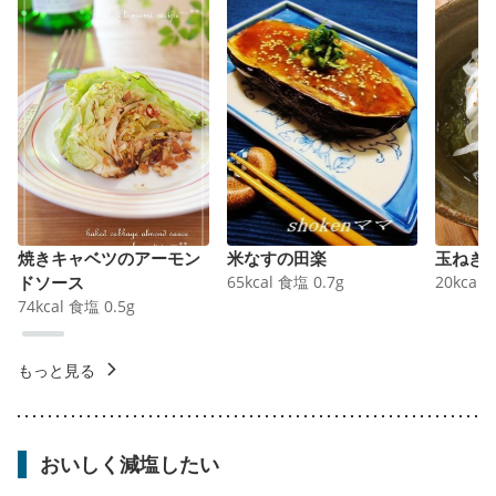
焼きキャベツのアーモン
米なすの田楽
玉ねぎ
ドソース
65
kcal
食塩
0.7
g
20
kcal
74
kcal
食塩
0.5
g
もっと見る
おいしく減塩したい