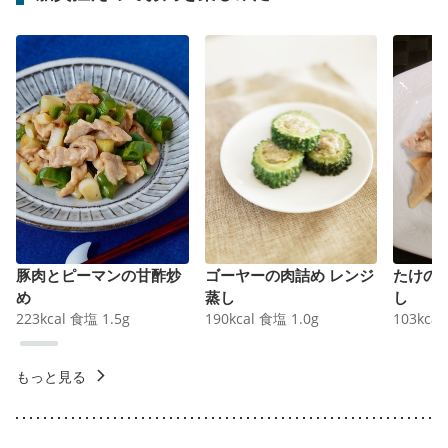
豚肉とピーマンの甘酢炒
ゴーヤーの肉詰め レンジ
たけの
め
蒸し
し
223
kcal
食塩
1.5
g
190
kcal
食塩
1.0
g
103
kcal
もっと見る