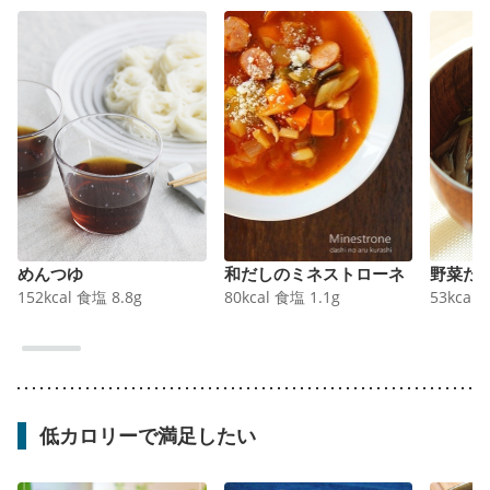
めんつゆ
和だしのミネストローネ
野菜た
152
kcal
食塩
8.8
g
80
kcal
食塩
1.1
g
53
kcal
低カロリーで満足したい