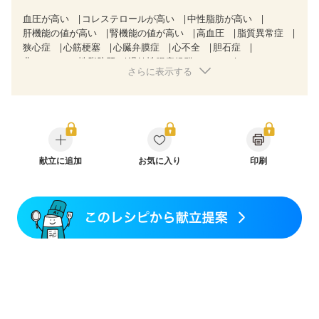
血圧が高い
コレステロールが高い
中性脂肪が高い
肝機能の値が高い
腎機能の値が高い
高血圧
脂質異常症
狭心症
心筋梗塞
心臓弁膜症
心不全
胆石症
非アルコール性脂肪肝
過敏性腸症候群（IBS）
さらに表示する
睡眠時無呼吸症候群
糖尿病性腎症（第１期）
糖尿病性腎症（第２期）
CKD（ステージ１）
CKD（ステージ２）
CKD（ステージ３a）
乳がん（抗がん剤治療中）
乳がん（ホルモン療法中）
乳がん（放射線治療中）
乳がん治療を終えた方・経過観察中の方など
妊娠中(初期)
妊婦健診・体重増加が気になる（初期）
献立に追加
お気に入り
印刷
妊婦健診・血圧が気になる（初期）
妊娠高血圧(中期)
産後（母乳）
産後（混合栄養）
関節リウマチ
乾癬
フレイル（年齢に合わせた体作り）
低栄養予防
貧血対策
ニキビ・肌荒れ
妊活中
更年期