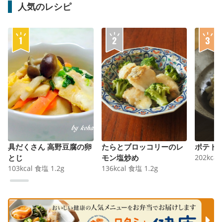
人気のレシピ
具だくさん 高野豆腐の卵
たらとブロッコリーのレ
ポテト
とじ
モン塩炒め
202
kcal
103
kcal
食塩
1.2
g
136
kcal
食塩
1.2
g