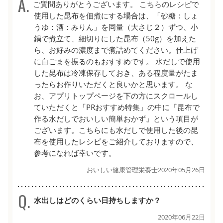
ご質問ありがとうございます。 こちらのレシピで
使用した昆布を佃煮にする場合は、「砂糖：しょ
うゆ：酒：みりん」を同量（大さじ２）ずつ、小
鍋で煮立て、細切りにした昆布（50g）を加えた
ら、お好みの濃度まで煮詰めてください。仕上げ
に白ごまを振るのもおすすめです。 水だしで使用
した昆布は冷凍保存しておき、ある程度量がたま
ったらお作りいただくと良いかと思います。 な
お、アプリトップページを下の方にスクロールし
ていただくと「PRおすすめ特集」の中に『昆布で
作る水だしでおいしい簡単おかず』という項目が
ございます。こちらにも水だしで使用した後の昆
布を使用したレシピをご紹介しておりますので、
参考になれば幸いです。
おいしい健康管理栄養士
2020年05月26日
水出しはどのくらい日持ちしますか？
2020年06月22日