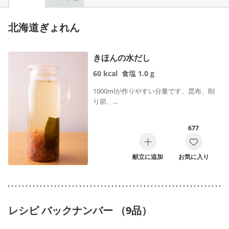
北海道ぎょれん
きほんの水だし
60
kcal
食塩
1.0
g
1000mlが作りやすい分量です、昆布、削
り節、…
677
献立に追加
お気に入り
レシピ バックナンバー （9品）