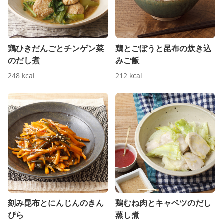
鶏ひきだんごとチンゲン菜
鶏とごぼうと昆布の炊き込
のだし煮
みご飯
248
kcal
212
kcal
刻み昆布とにんじんのきん
鶏むね肉とキャベツのだし
ぴら
蒸し煮