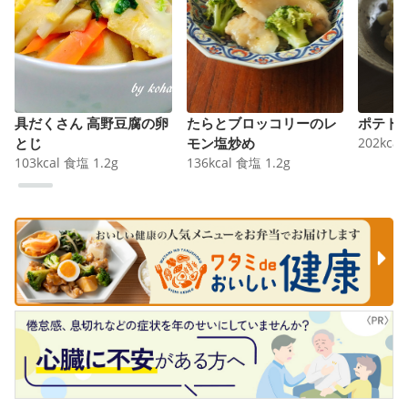
具だくさん 高野豆腐の卵
たらとブロッコリーのレ
ポテト
とじ
モン塩炒め
202
kcal
103
kcal
食塩
1.2
g
136
kcal
食塩
1.2
g