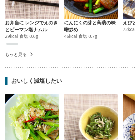
お弁当に レンジでえのき
にんにくの芽と蒟蒻の味
えびと
とピーマン塩ナムル
噌炒め
72
kcal
29
kcal
食塩
0.6
g
46
kcal
食塩
0.7
g
もっと見る
おいしく減塩したい