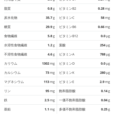
脂質
0.8
g
ビタミンB2
0.28
mg
炭水化物
35.7
g
ビタミンC
58
mg
糖質
29.9
g
ビタミンB6
0.66
mg
食物繊維
5.8
g
ビタミンB12
0.0
µg
水溶性食物繊維
1.2
g
葉酸
254
µg
不溶性食物繊維
4.6
g
ビタミンA
788
µg
カリウム
1302
mg
ビタミンD
0.0
µg
カルシウム
73
mg
ビタミンK
280
µg
マグネシウム
113
mg
ビタミンE
2.9
mg
リン
95
mg
飽和脂肪酸
0.14
g
鉄
2.5
mg
一価不飽和脂肪酸
0.04
g
亜鉛
1.1
mg
多価不飽和脂肪酸
0.25
g