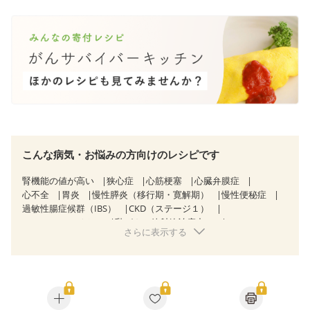
こんな病気・お悩みの方向けのレシピです
腎機能の値が高い
狭心症
心筋梗塞
心臓弁膜症
心不全
胃炎
慢性膵炎（移行期・寛解期）
慢性便秘症
過敏性腸症候群（IBS）
CKD（ステージ１）
CKD（ステージ２）
乳がん（放射線治療中）
さらに表示する
胃がん（抗がん剤治療中）
胃がん治療を終えた方・経過観察中の方
大腸がん治療を終えた方・経過観察中の方
大腸がん（抗がん剤治療中）
大腸がん（放射線治療中）
飲み込みにくい
食欲がない
産後（ミルク）
骨粗しょう症
関節リウマチ