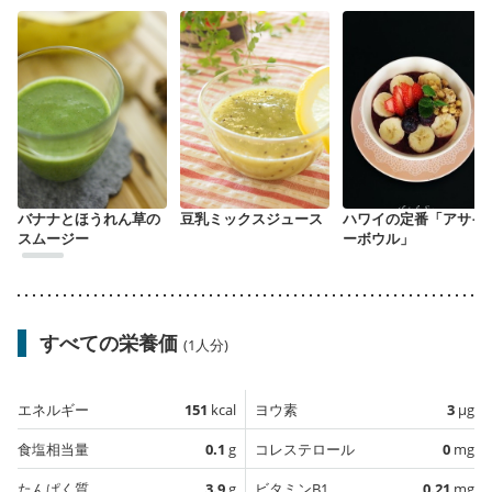
バナナとほうれん草の
豆乳ミックスジュース
ハワイの定番「アサイ
スムージー
ーボウル」
すべての栄養価
(1人分)
エネルギー
151
kcal
ヨウ素
3
µg
食塩相当量
0.1
g
コレステロール
0
mg
たんぱく質
3.9
g
ビタミンB1
0.21
mg