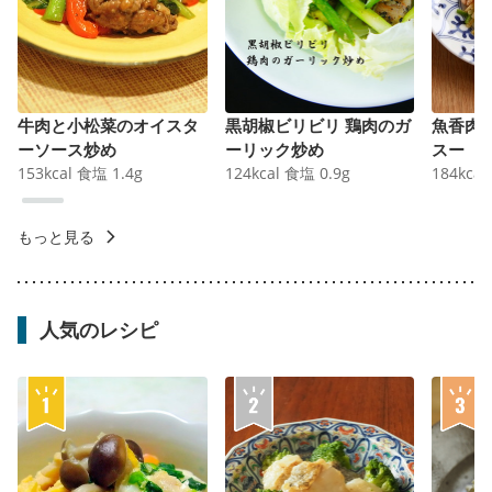
牛肉と小松菜のオイスタ
黒胡椒ビリビリ 鶏肉のガ
魚香肉
ーソース炒め
ーリック炒め
スー
153
kcal
食塩
1.4
g
124
kcal
食塩
0.9
g
184
kcal
もっと見る
人気のレシピ