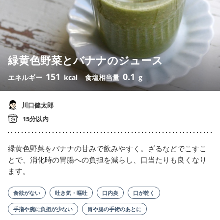
緑黄色野菜とバナナのジュース
151
0.1
エネルギー
kcal
食塩相当量
g
川口健太郎
15分以内
緑黄色野菜をバナナの甘みで飲みやすく。ざるなどでこすこ
とで、消化時の胃腸への負担を減らし、口当たりも良くなり
ます。
食欲がない
吐き気・嘔吐
口内炎
口が乾く
手指や腕に負担が少ない
胃や腸の手術のあとに