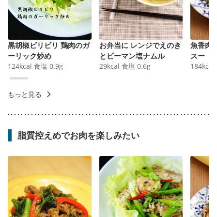
黒胡椒ビリビリ 鶏肉のガ
お弁当に レンジでえのき
魚香肉
ーリック炒め
とピーマン塩ナムル
スー
124
kcal
食塩
0.9
g
29
kcal
食塩
0.6
g
184
kcal
もっと見る
脂質控えめでお肉を楽しみたい