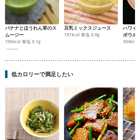
バナナとほうれん草のス
豆乳ミックスジュース
ハワイ
ムージー
181
kcal
食塩
0.0
g
ボウル
106
kcal
食塩
0.1
g
304
kcal
低カロリーで満足したい