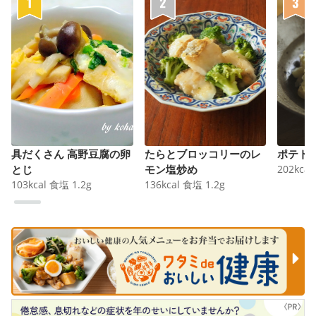
具だくさん 高野豆腐の卵
たらとブロッコリーのレ
ポテト
とじ
モン塩炒め
202
kcal
103
kcal
食塩
1.2
g
136
kcal
食塩
1.2
g