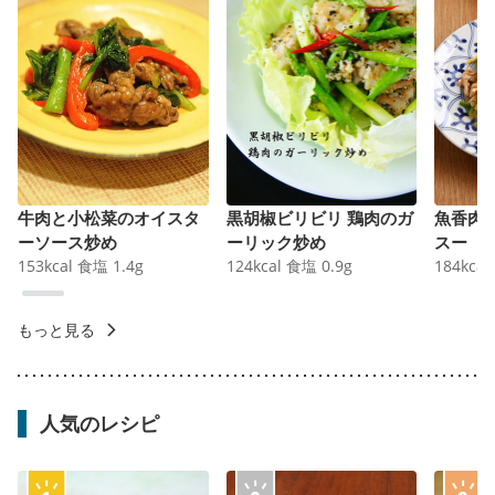
牛肉と小松菜のオイスタ
黒胡椒ビリビリ 鶏肉のガ
魚香肉
ーソース炒め
ーリック炒め
スー
153
kcal
食塩
1.4
g
124
kcal
食塩
0.9
g
184
kcal
もっと見る
人気のレシピ