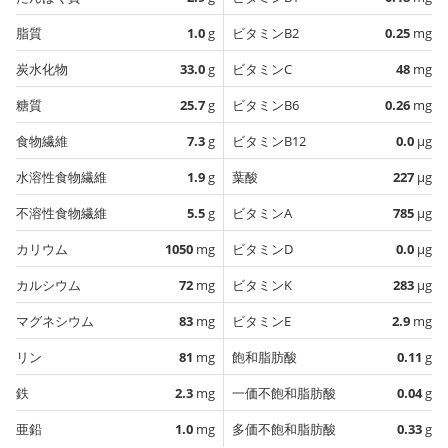
脂質
1.0
g
ビタミンB2
0.25
mg
炭水化物
33.0
g
ビタミンC
48
mg
糖質
25.7
g
ビタミンB6
0.26
mg
食物繊維
7.3
g
ビタミンB12
0.0
µg
水溶性食物繊維
1.9
g
葉酸
227
µg
不溶性食物繊維
5.5
g
ビタミンA
785
µg
カリウム
1050
mg
ビタミンD
0.0
µg
カルシウム
72
mg
ビタミンK
283
µg
マグネシウム
83
mg
ビタミンE
2.9
mg
リン
81
mg
飽和脂肪酸
0.11
g
鉄
2.3
mg
一価不飽和脂肪酸
0.04
g
亜鉛
1.0
mg
多価不飽和脂肪酸
0.33
g