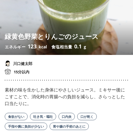
緑黄色野菜とりんごのジュース
123
0.1
エネルギー
kcal
食塩相当量
g
川口健太郎
15分以内
素材の味を生かした身体にやさしいジュース。ミキサー後に
こすことで、消化時の胃腸への負担を減らし、さらっとした
口当たりに。
食欲がない
吐き気・嘔吐
口内炎
口が乾く
手指や腕に負担が少ない
胃や腸の手術のあとに