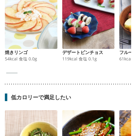
焼きリンゴ
デザートピンチョス
フルー
54
kcal
食塩
0.0
g
119
kcal
食塩
0.1
g
61
kcal
低カロリーで満足したい