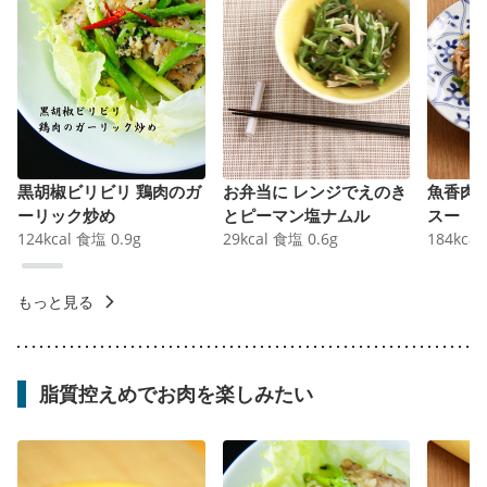
黒胡椒ビリビリ 鶏肉のガ
お弁当に レンジでえのき
魚香肉
ーリック炒め
とピーマン塩ナムル
スー
124
kcal
食塩
0.9
g
29
kcal
食塩
0.6
g
184
kcal
もっと見る
脂質控えめでお肉を楽しみたい