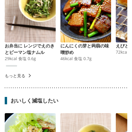
お弁当に レンジでえのき
にんにくの芽と蒟蒻の味
えびと
とピーマン塩ナムル
噌炒め
72
kcal
29
kcal
食塩
0.6
g
46
kcal
食塩
0.7
g
もっと見る
おいしく減塩したい