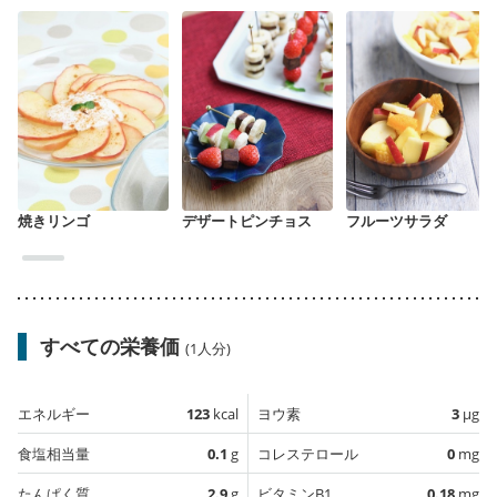
焼きリンゴ
デザートピンチョス
フルーツサラダ
すべての栄養価
(1人分)
エネルギー
123
kcal
ヨウ素
3
µg
食塩相当量
0.1
g
コレステロール
0
mg
たんぱく質
2.9
g
ビタミンB1
0.18
mg