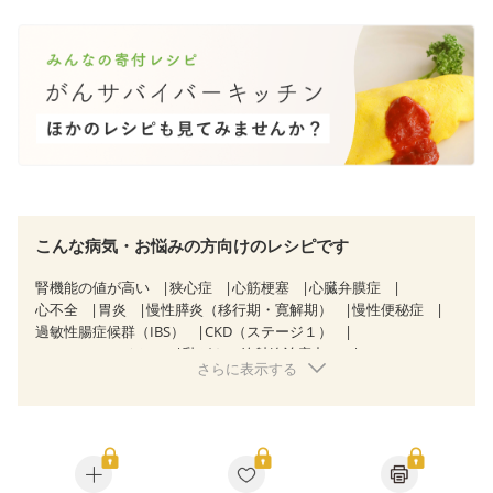
こんな病気・お悩みの方向けのレシピです
腎機能の値が高い
狭心症
心筋梗塞
心臓弁膜症
心不全
胃炎
慢性膵炎（移行期・寛解期）
慢性便秘症
過敏性腸症候群（IBS）
CKD（ステージ１）
CKD（ステージ２）
乳がん（放射線治療中）
さらに表示する
胃がん（抗がん剤治療中）
胃がん治療を終えた方・経過観察中の方
大腸がん治療を終えた方・経過観察中の方
大腸がん（抗がん剤治療中）
大腸がん（放射線治療中）
食欲がない
産後（ミルク）
骨粗しょう症
関節リウマチ
フレイル（年齢に合わせた体作り）
更年期