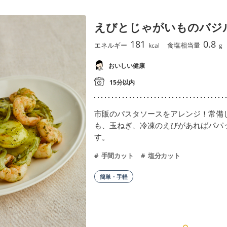
えびとじゃがいものバジ
181
0.8
エネルギー
食塩相当量
kcal
g
おいしい健康
15分以内
市販のパスタソースをアレンジ！常備
も、玉ねぎ、冷凍のえびがあればパパ
す。
手間カット
塩分カット
簡単・手軽