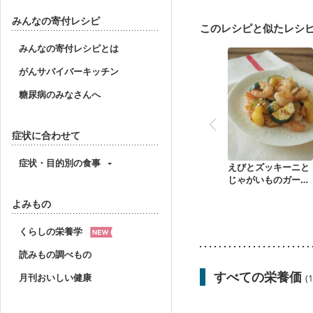
妊婦健診・血圧が気にな
産後（母乳）
産後（
みんなの寄付レシピ
このレシピと似たレシ
フレイル（年齢に合わせ
みんなの寄付レシピとは
がんサバイバーキッチン
糖尿病のみなさんへ
症状に合わせて
症状・目的別の食事
えびとズッキーニと
じゃがいものガーリ
ックソテー
よみもの
くらしの栄養学
読みもの調べもの
すべての栄養価
月刊おいしい健康
(