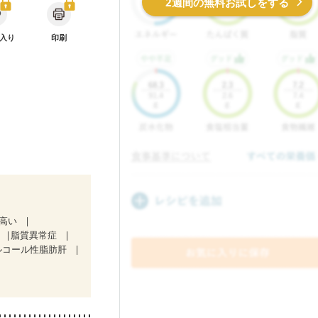
2週間の無料お試しをする
入り
印刷
が高い
脂質異常症
ルコール性脂肪肝
治療中）
気になる（初期）