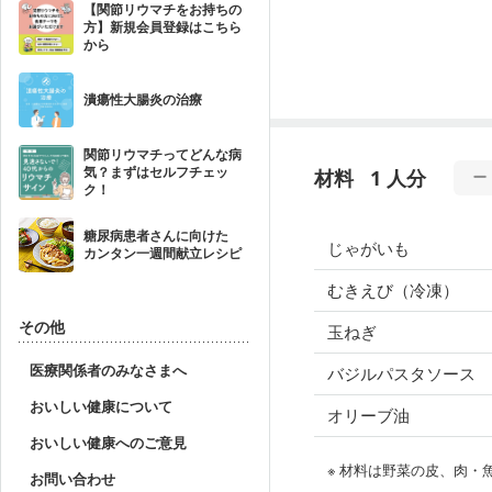
【関節リウマチをお持ちの
方】新規会員登録はこちら
から
潰瘍性大腸炎の治療
関節リウマチってどんな病
気？まずはセルフチェッ
材料
1 人分
ク！
糖尿病患者さんに向けた
じゃがいも
カンタン一週間献立レシピ
むきえび（冷凍）
その他
玉ねぎ
医療関係者のみなさまへ
バジルパスタソース
おいしい健康について
オリーブ油
おいしい健康へのご意見
※ 材料は野菜の皮、肉
お問い合わせ