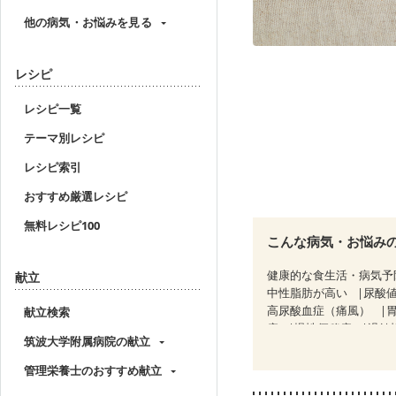
他の病気・お悩みを見る
レシピ
レシピ一覧
テーマ別レシピ
レシピ索引
おすすめ厳選レシピ
無料レシピ100
こんな病気・お悩み
健康的な食生活・病気予
献立
中性脂肪が高い
尿酸
高尿酸血症（痛風）
献立検索
痔
慢性便秘症
過敏
筑波大学附属病院の献立
糖尿病性腎症（第２期）
CKD（ステージ３a）
管理栄養士のおすすめ献立
乳がん治療を終えた方・