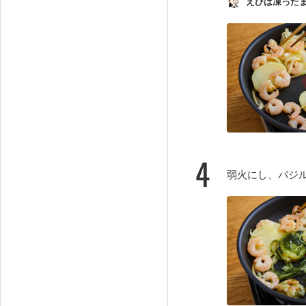
えびは凍ったま
4
弱火にし、バジ