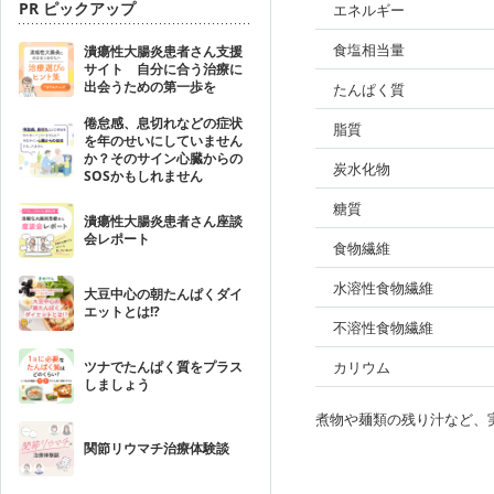
PR ピックアップ
エネルギー
食塩相当量
潰瘍性大腸炎患者さん支援
サイト 自分に合う治療に
出会うための第一歩を
たんぱく質
倦怠感、息切れなどの症状
脂質
を年のせいにしていません
か？そのサイン心臓からの
炭水化物
SOSかもしれません
糖質
潰瘍性大腸炎患者さん座談
会レポート
食物繊維
水溶性食物繊維
大豆中心の朝たんぱくダイ
エットとは!?
不溶性食物繊維
ツナでたんぱく質をプラス
カリウム
しましょう
煮物や麺類の残り汁など、
関節リウマチ治療体験談