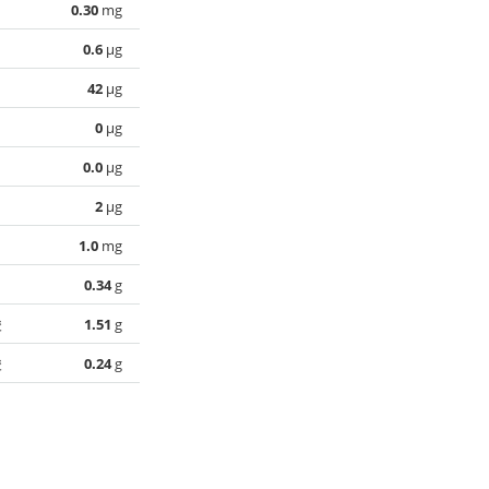
0.30
mg
0.6
µg
42
µg
0
µg
0.0
µg
2
µg
1.0
mg
0.34
g
酸
1.51
g
酸
0.24
g