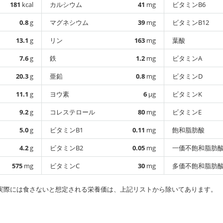
181
kcal
カルシウム
41
mg
ビタミンB6
0.8
g
マグネシウム
39
mg
ビタミンB12
13.1
g
リン
163
mg
葉酸
7.6
g
鉄
1.2
mg
ビタミンA
20.3
g
亜鉛
0.8
mg
ビタミンD
11.1
g
ヨウ素
6
µg
ビタミンK
9.2
g
コレステロール
80
mg
ビタミンE
5.0
g
ビタミンB1
0.11
mg
飽和脂肪酸
4.2
g
ビタミンB2
0.05
mg
一価不飽和脂肪
575
mg
ビタミンC
30
mg
多価不飽和脂肪
実際には食さないと想定される栄養価は、上記リストから除いてあります。