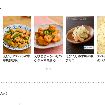
る（初期）
妊婦健診・血糖値が気になる（初期）
妊娠高血圧(中期)
妊
混合栄養）
産後（ミルク）
骨折
骨粗しょう症
関節リウマチ
乾癬
ピ
た体作り）
低栄養予防
貧血対策
ニキビ・肌荒れ
妊活中
更年期
えびとアスパラの中
えびとじゃがいもの
えび入りゆず風味ポ
スペ
華風卵炒め
ケチャマヨ炒め
テサラ
のバ
1人分)