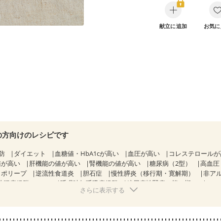
献立に追加
お気に
の方向けのレシピです
防
ダイエット
血糖値・HbA1cが高い
血圧が高い
コレステロール
値が高い
肝機能の値が高い
腎機能の値が高い
糖尿病（2型）
高血圧
胃ポリープ
逆流性食道炎
胆石症
慢性膵炎（移行期・寛解期）
非ア
性腸症候群（IBS）
睡眠時無呼吸症候群
糖尿病性腎症（第１期）
さらに表示する
糖尿病性腎症（第３期）
CKD（ステージ１）
CKD（ステージ２）
乳がん（抗がん剤治療中）
乳がん（ホルモン療法中）
乳がん（放射線
経過観察中の方など
食欲がない
妊娠中(初期)
妊婦健診・体重増加が