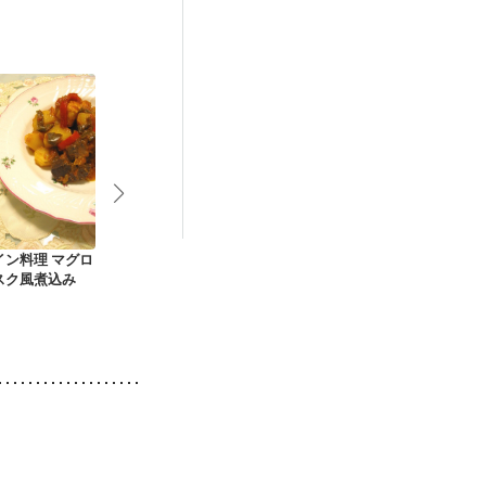
娠糖尿病(初期)
イン料理 マグロ
マスタード醤油焼き
コロコロ夏野菜のハ
鶏肉のポテト
スク風煮込み
ンバーグ
パラのスープ