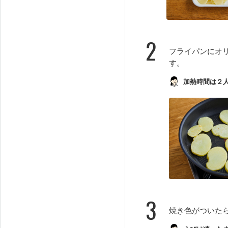
2
フライパンにオ
す。
加熱時間は２
3
焼き色がついた