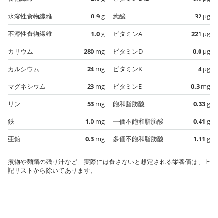
水溶性食物繊維
0.9
g
葉酸
32
µg
不溶性食物繊維
1.0
g
ビタミンA
221
µg
カリウム
280
mg
ビタミンD
0.0
µg
カルシウム
24
mg
ビタミンK
4
µg
マグネシウム
23
mg
ビタミンE
0.3
mg
リン
53
mg
飽和脂肪酸
0.33
g
鉄
1.0
mg
一価不飽和脂肪酸
0.41
g
亜鉛
0.3
mg
多価不飽和脂肪酸
1.11
g
煮物や麺類の残り汁など、実際には食さないと想定される栄養価は、上
記リストから除いてあります。