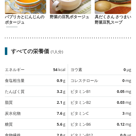
パプリカとにんじんの
野菜の豆乳ポタージュ
具だくさん さつまいも
ポタージュ
野菜豆乳スープ
すべての栄養価
(1人分)
エネルギー
54
kcal
ヨウ素
0
µg
食塩相当量
0.9
g
コレステロール
0
mg
たんぱく質
3.2
g
ビタミンB1
0.05
mg
脂質
2.1
g
ビタミンB2
0.03
mg
炭水化物
7.6
g
ビタミンC
3
mg
糖質
5.6
g
ビタミンB6
0.12
mg
食物繊維
2.0
g
ビタミンB12
0.0
µg