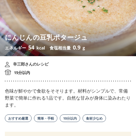
にんじんの豆乳ポタージュ
54
0.9
エネルギー
kcal
食塩相当量
g
辛三郎さんのレシピ
15分以内
色味が鮮やかで食欲をそそります。材料がシンプルで、常備
野菜で簡単に作れる1品です。自然な甘みが身体に染みわたり
ます。
おすすめ厳選
簡単・手軽
10分以内
食材少なめ