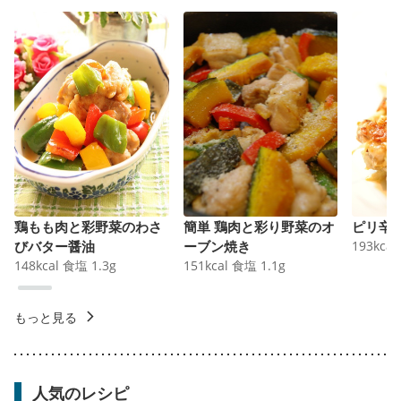
鶏もも肉と彩野菜のわさ
簡単 鶏肉と彩り野菜のオ
ピリ辛
びバター醤油
ーブン焼き
193
kcal
148
kcal
食塩
1.3
g
151
kcal
食塩
1.1
g
もっと見る
人気のレシピ