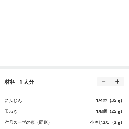
材料
1 人分
にんじん
1/4本（35 g）
玉ねぎ
1/8個（25 g）
洋風スープの素（固形）
小さじ2/3（2 g）