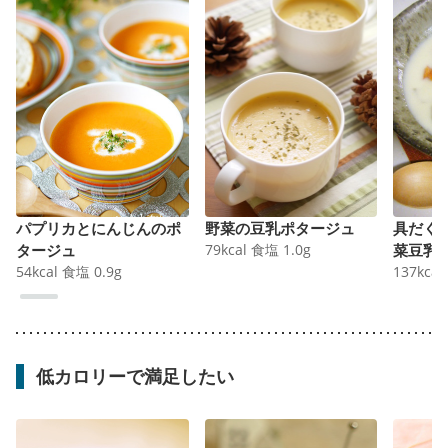
パプリカとにんじんのポ
野菜の豆乳ポタージュ
具だく
タージュ
79
kcal
食塩
1.0
g
菜豆乳
54
kcal
食塩
0.9
g
137
kcal
低カロリーで満足したい