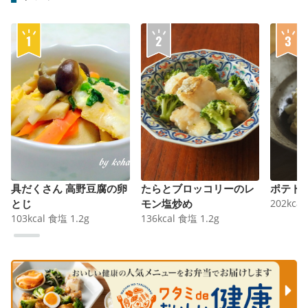
具だくさん 高野豆腐の卵
たらとブロッコリーのレ
ポテト
とじ
モン塩炒め
202
kcal
103
kcal
食塩
1.2
g
136
kcal
食塩
1.2
g