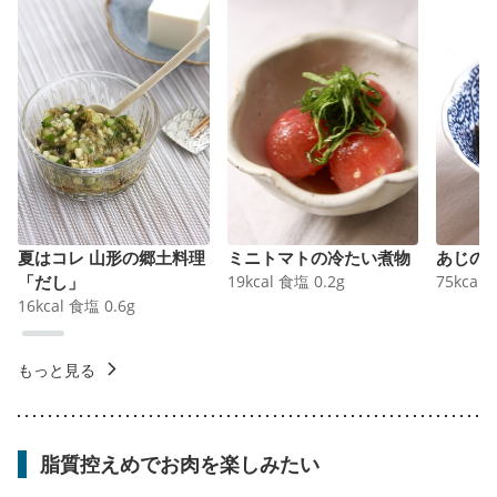
夏はコレ 山形の郷土料理
ミニトマトの冷たい煮物
あじの
「だし」
19
kcal
食塩
0.2
g
75
kcal
16
kcal
食塩
0.6
g
もっと見る
脂質控えめでお肉を楽しみたい