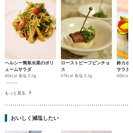
ヘルシー簡単水菜のボリ
ローストビーフピンチョ
鈴カボ
ュームサラダ
ス
サラダ
46
kcal
食塩
0.5
g
67
kcal
食塩
0.3
g
60
kcal
もっと見る
おいしく減塩したい