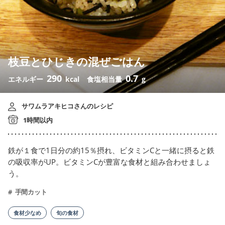
枝豆とひじきの混ぜごはん
290
0.7
エネルギー
kcal
食塩相当量
g
サワムラアキヒコさんのレシピ
1時間以内
鉄が１食で1日分の約15％摂れ、ビタミンCと一緒に摂ると鉄
の吸収率がUP。ビタミンCが豊富な食材と組み合わせましょ
う。
手間カット
食材少なめ
旬の食材