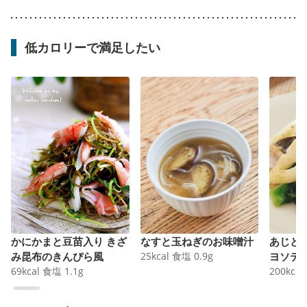
低カロリーで満足したい
かにかまと豆苗入り きざ
なすと玉ねぎのお味噌汁
あじと
み昆布のきんぴら風
25
kcal
食塩
0.9
g
ヨソテ
69
kcal
食塩
1.1
g
200
kcal