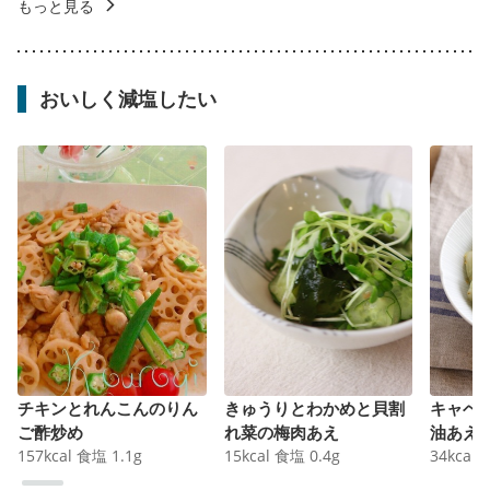
もっと見る
おいしく減塩したい
チキンとれんこんのりん
きゅうりとわかめと貝割
キャベ
ご酢炒め
れ菜の梅肉あえ
油あえ
157
kcal
食塩
1.1
g
15
kcal
食塩
0.4
g
34
kcal