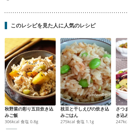
このレシピを見た人に人気のレシピ
秋野菜の彩り五目炊き込
枝豆と干しえびの炊き込
さつま
みご飯
みごはん
き込み
306
kcal
食塩
0.8
g
275
kcal
食塩
1.1
g
247
kcal