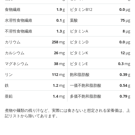
食物繊維
1.9
g
ビタミンB12
0.0
µg
水溶性食物繊維
0.1
g
葉酸
75
µg
不溶性食物繊維
1.3
g
ビタミンA
8
µg
カリウム
258
mg
ビタミンD
0.0
µg
カルシウム
26
mg
ビタミンK
12
µg
マグネシウム
38
mg
ビタミンE
0.3
mg
リン
112
mg
飽和脂肪酸
0.39
g
鉄
1.2
mg
一価不飽和脂肪酸
0.54
g
亜鉛
1.4
mg
多価不飽和脂肪酸
0.79
g
煮物や麺類の残り汁など、実際には食さないと想定される栄養価は、上
記リストから除いてあります。