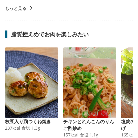
もっと見る
脂質控えめでお肉を楽しみたい
枝豆入り鶏つくね焼き
チキンとれんこんのりん
塩麹の
237
kcal
食塩
1.3
g
ご酢炒め
げ
157
kcal
食塩
1.1
g
165
kcal