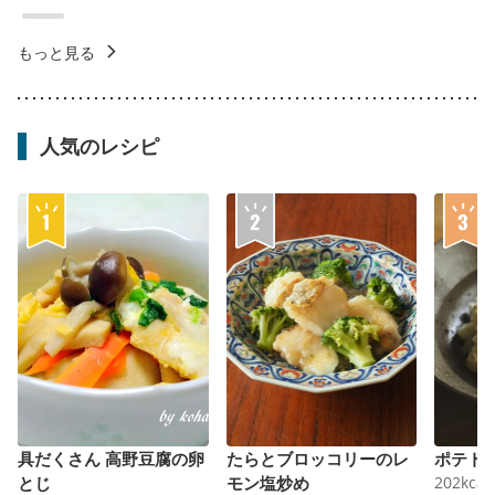
もっと見る
人気のレシピ
具だくさん 高野豆腐の卵
たらとブロッコリーのレ
ポテト
とじ
モン塩炒め
202
kcal