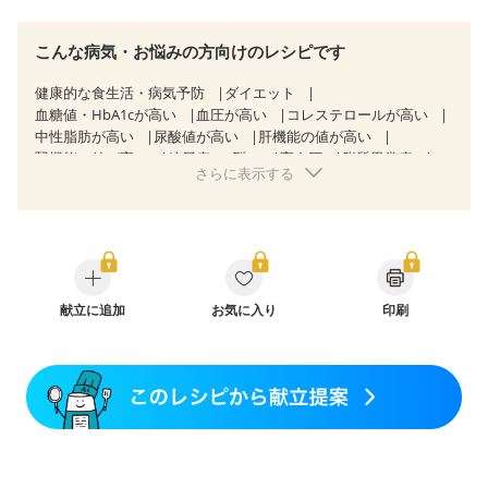
こんな病気・お悩みの方向けのレシピです
健康的な食生活・病気予防
ダイエット
血糖値・HbA1cが高い
血圧が高い
コレステロールが高い
中性脂肪が高い
尿酸値が高い
肝機能の値が高い
腎機能の値が高い
糖尿病（2型）
高血圧
脂質異常症
さらに表示する
高尿酸血症（痛風）
狭心症
心筋梗塞
心臓弁膜症
心不全
胃ポリープ
逆流性食道炎
胆石症
慢性膵炎（移行期・寛解期）
痔
慢性便秘症
過敏性腸症候群（IBS）
糖尿病性腎症（第１期）
糖尿病性腎症（第２期）
糖尿病性腎症（第３期）
CKD（ステージ１）
CKD（ステージ２）
CKD（ステージ３a）
献立に追加
乳がん（抗がん剤治療中）
お気に入り
印刷
乳がん（ホルモン療法中）
乳がん（放射線治療中）
乳がん治療を終えた方・経過観察中の方など
食欲がない
産後（母乳）
産後（混合栄養）
産後（ミルク）
骨折
骨粗しょう症
関節リウマチ
乾癬
フレイル（年齢に合わせた体作り）
低栄養予防
貧血対策
ニキビ・肌荒れ
妊活中
更年期