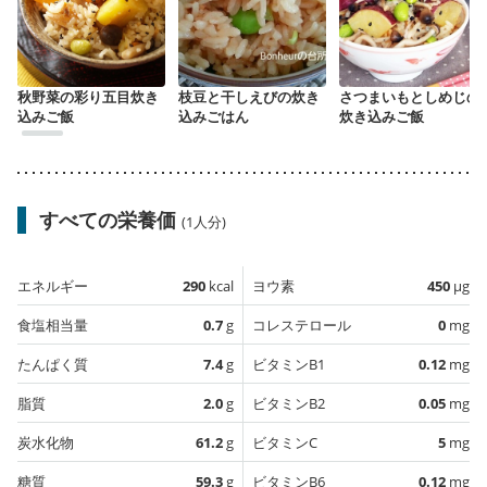
秋野菜の彩り五目炊き
枝豆と干しえびの炊き
さつまいもとしめじの
込みご飯
込みごはん
炊き込みご飯
すべての栄養価
(1人分)
エネルギー
290
kcal
ヨウ素
450
µg
食塩相当量
0.7
g
コレステロール
0
mg
たんぱく質
7.4
g
ビタミンB1
0.12
mg
脂質
2.0
g
ビタミンB2
0.05
mg
炭水化物
61.2
g
ビタミンC
5
mg
糖質
59.3
g
ビタミンB6
0.12
mg