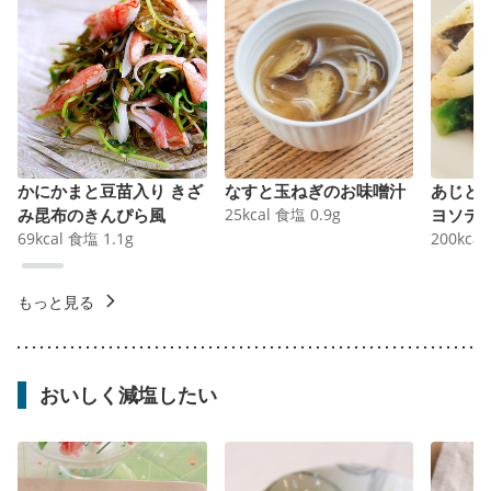
かにかまと豆苗入り きざ
なすと玉ねぎのお味噌汁
あじと
み昆布のきんぴら風
25
kcal
食塩
0.9
g
ヨソテ
69
kcal
食塩
1.1
g
200
kcal
もっと見る
おいしく減塩したい