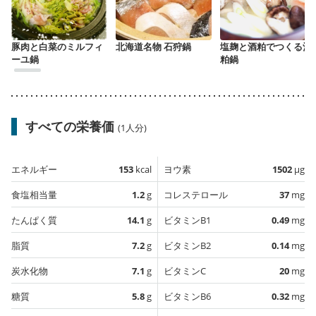
豚肉と白菜のミルフィ
北海道名物 石狩鍋
塩麹と酒粕でつくる酒
ーユ鍋
粕鍋
すべての栄養価
(1人分)
エネルギー
153
kcal
ヨウ素
1502
µg
食塩相当量
1.2
g
コレステロール
37
mg
たんぱく質
14.1
g
ビタミンB1
0.49
mg
脂質
7.2
g
ビタミンB2
0.14
mg
炭水化物
7.1
g
ビタミンC
20
mg
糖質
5.8
g
ビタミンB6
0.32
mg