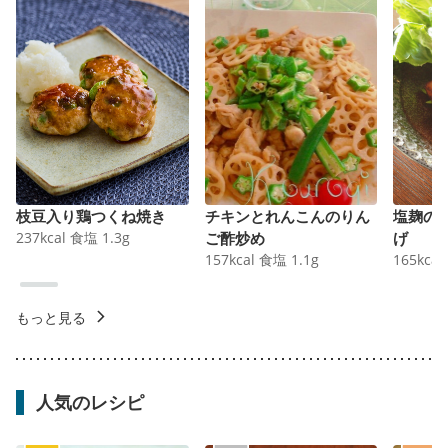
枝豆入り鶏つくね焼き
チキンとれんこんのりん
塩麹の
237
kcal
食塩
1.3
g
ご酢炒め
げ
157
kcal
食塩
1.1
g
165
kcal
もっと見る
人気のレシピ