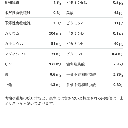
食物繊維
1.3
g
ビタミンB12
0.5
µg
水溶性食物繊維
0.3
g
葉酸
64
µg
不溶性食物繊維
1.0
g
ビタミンA
11
µg
カリウム
504
mg
ビタミンD
0.1
µg
カルシウム
51
mg
ビタミンK
60
µg
マグネシウム
31
mg
ビタミンE
0.4
mg
リン
173
mg
飽和脂肪酸
2.86
g
鉄
0.6
mg
一価不飽和脂肪酸
2.89
g
亜鉛
1.3
mg
多価不飽和脂肪酸
0.80
g
煮物や麺類の残り汁など、実際には食さないと想定される栄養価は、上
記リストから除いてあります。