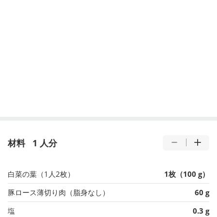
材料
1 人分
白菜の葉（1人2枚）
1枚（100 g）
豚ロース薄切り肉（脂身なし）
60 g
塩
0.3 g