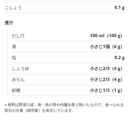
こしょう
0.1 g
煮汁
だし汁
100 ml（100 g）
酒
小さじ1強（6 g）
塩
0.2 g
しょうゆ
小さじ2/3（4 g）
みりん
小さじ2/3（4 g）
砂糖
小さじ1/3（1 g）
※ 材料は野菜の皮、肉・魚の骨や内臓を取り除いたもので、食べられる
部分の分量（調理量）を表示しています。