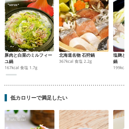
豚肉と白菜のミルフィー
北海道名物 石狩鍋
塩麹と
ユ鍋
367
kcal
食塩
2.2
g
鍋
167
kcal
食塩
1.7
g
199
kcal
低カロリーで満足したい