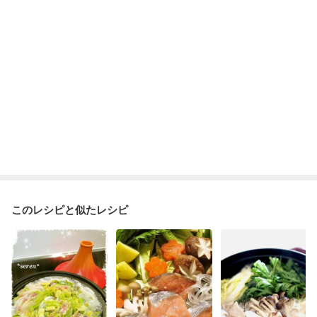
妊婦健診・体重増加が気になる（初期）
妊婦健診・血圧が気になる（初期）
妊婦健診・血糖値が気になる（初期）
妊娠高血圧(中期)
妊娠糖尿病(初期)
産後（母乳）
産後（混合栄養）
産後（ミルク）
骨折
骨粗しょう症
関節リウマチ
乾癬
フレイル（年齢に合わせた体作り）
低栄養予防
貧血対策
ニキビ・肌荒れ
妊活中
更年期
このレシピと似たレシピ