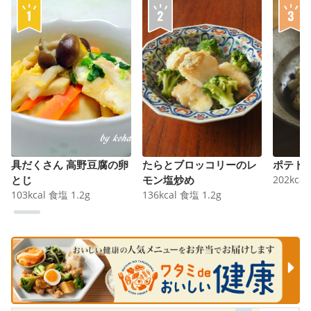
具だくさん 高野豆腐の卵
たらとブロッコリーのレ
ポテト
とじ
モン塩炒め
202
kcal
103
kcal
食塩
1.2
g
136
kcal
食塩
1.2
g