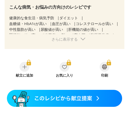
こんな病気・お悩みの方向けのレシピです
健康的な食生活・病気予防
ダイエット
血糖値・HbA1cが高い
血圧が高い
コレステロールが高い
中性脂肪が高い
尿酸値が高い
肝機能の値が高い
腎機能の値が高い
糖尿病（2型）
高血圧
脂質異常症
さらに表示する
高尿酸血症（痛風）
狭心症
心筋梗塞
心臓弁膜症
心不全
胃炎
胃ポリープ
消化性潰瘍（胃・十二指腸潰瘍）
逆流性食道炎
胆石症
慢性膵炎（移行期・寛解期）
痔
慢性便秘症
潰瘍性大腸炎（寛解期）
クローン病（寛解期）
過敏性腸症候群（IBS）
糖尿病性腎症（第１期）
糖尿病性腎症（第２期）
献立に追加
糖尿病性腎症（第３期）
お気に入り
印刷
CKD（ステージ１）
CKD（ステージ２）
CKD（ステージ３a）
乳がん（抗がん剤治療中）
乳がん（ホルモン療法中）
乳がん（放射線治療中）
乳がん治療を終えた方・経過観察中の方など
胃がん（抗がん剤治療中）
胃がん治療を終えた方・経過観察中の方
大腸がん治療を終えた方・経過観察中の方
大腸がん（抗がん剤治療中）
大腸がん（放射線治療中）
飲み込みにくい
食欲がない
消化不良
妊娠中(初期)