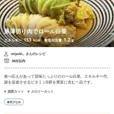
豚薄切り肉でロール白菜
153
1.2
エネルギー
kcal
食塩相当量
g
miyuki。さんのレシピ
30分以内
食べ応えがあって旨味たっぷりのロール白菜。エネルギー代
謝を促進させるビタミンB群を豊富に含む一品です。
脂質カット
カロリーカット
食材少なめ