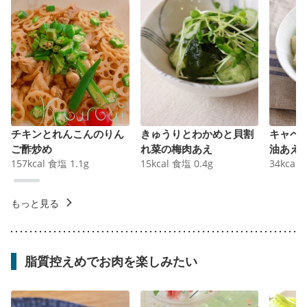
チキンとれんこんのりん
きゅうりとわかめと貝割
キャベ
ご酢炒め
れ菜の梅肉あえ
油あえ
157
kcal
食塩
1.1
g
15
kcal
食塩
0.4
g
34
kcal
もっと見る
脂質控えめでお肉を楽しみたい