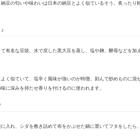
、納豆の匂いや味わいは日本の納豆とよく似ているそう。炙ったり
）」
して有名な豆豉。水で戻した黒大豆を蒸し、塩や麹、酵母などを加
によく似ていて、塩辛く風味が強いのが特徴。刻んで炒めものに混
の味に深みを持たせ香りを付けるのに使われます。
ウ
袋に入れ、シダを敷き詰めて布をかぶせた鍋に置いてフタをしたら、