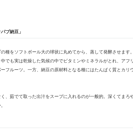
オパブ納豆」
ブの種をソフトボール大の球状に丸めてから、蒸して発酵させます
、中でも実は乾燥した気候の中でビタミンやミネラルがとれ、アフ
パーフルーツ。一方、納豆の原材料となる種にはたんぱく質とカリ
なく、茹でて取った出汁をスープに入れるのが一般的。深くてまろ
か。
」