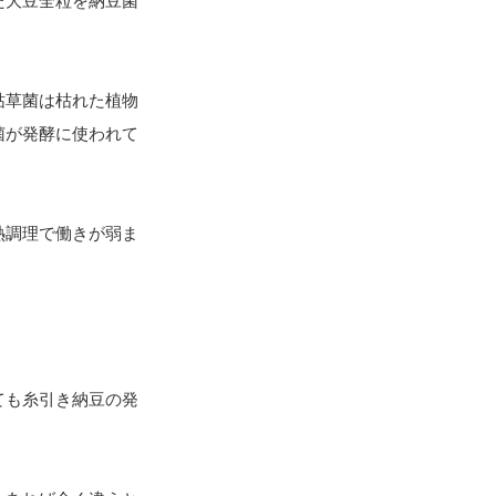
た大豆全粒を納豆菌
枯草菌は枯れた植物
菌が発酵に使われて
熱調理で働きが弱ま
ても糸引き納豆の発