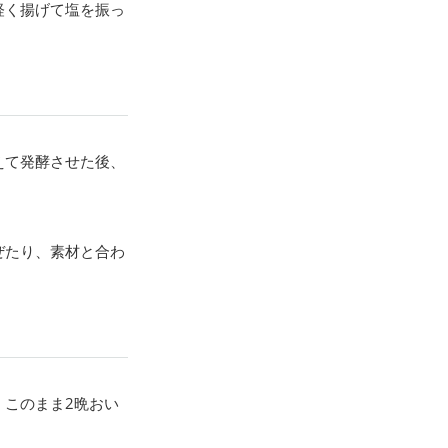
軽く揚げて塩を振っ
えて発酵させた後、
ぜたり、素材と合わ
このまま2晩おい