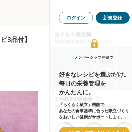
ログイン
新規登録
ピ3品付】
好きなレシピを選ぶだけ。
毎日の栄養管理を
かんたんに。
「らくらく献立」機能で
あなたの食事基準に合った献立づくり
をおいしい健康がサポートします。