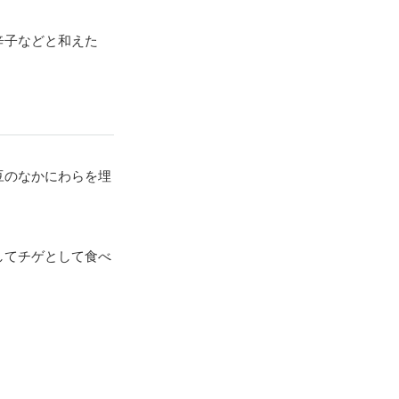
辛子などと和えた
豆のなかにわらを埋
してチゲとして食べ