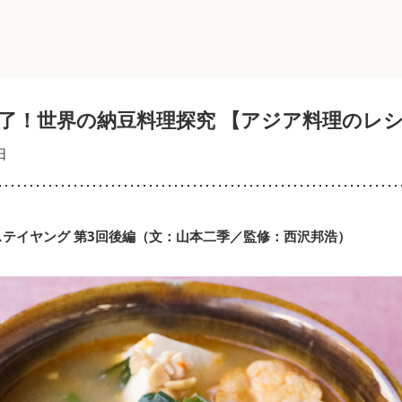
了！世界の納豆料理探究 【アジア料理のレシ
日
テイヤング 第3回後編（文：山本二季／監修：西沢邦浩）