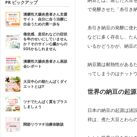
納豆とは、蒸した大豆
PR ピックアップ
で発酵させた「糸引き
潰瘍性大腸炎患者さん支援
サイト 自分に合う治療に
出会うための第一歩を
糸引き納豆の発酵に使
倦怠感、息切れなどの症状
などに多く存在し、た
を年のせいにしていません
か？そのサイン心臓からの
いるかどうかが、納豆
SOSかもしれません
潰瘍性大腸炎患者さん座談
納豆菌は耐熱性がある
会レポート
ってしまうのはナットウ
大豆中心の朝たんぱくダイ
エットとは!?
世界の納豆の起源
ツナでたんぱく質をプラス
しましょう
日本の納豆の起源は諸
祥は、煮た大豆とわら
関節リウマチ治療体験談