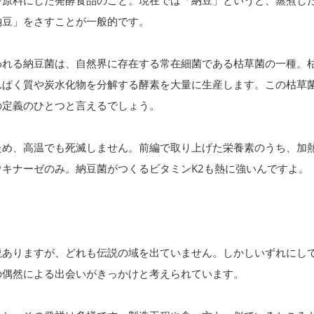
を原料にした発酵食品のこと。現在では「納豆」というと、蒸煮し
納豆」をさすことが一般的です。
われる納豆菌は、自然界に存在する常在細菌である枯草菌の一種。
んぱく質や炭水化物を分解する酵素を大量に生産します。この枯草
の定義のひとつと言えるでしょう。
ため、高温でも死滅しません。前編で取り上げた栄養素のうち、加
キナーゼのみ。納豆菌がつくるビタミンK2も熱に強いんですよ。
説ありますが、どれも伝説の域を出ていません。しかしいずれにし
の偶然による出会いがきっかけと考えられています。