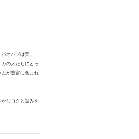
。パオパブは実、
リカの人たちにとっ
ウムが豊富に含まれ
やかなコクと旨みを