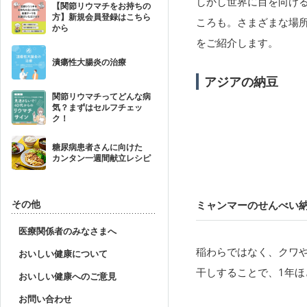
しかし世界に目を向け
【関節リウマチをお持ちの
方】新規会員登録はこちら
ころも。さまざまな場
から
をご紹介します。
潰瘍性大腸炎の治療
アジアの納豆
関節リウマチってどんな病
気？まずはセルフチェッ
ク！
糖尿病患者さんに向けた
カンタン一週間献立レシピ
その他
ミャンマーのせんべい
医療関係者のみなさまへ
稲わらではなく、クワ
おいしい健康について
干しすることで、1年
おいしい健康へのご意見
お問い合わせ