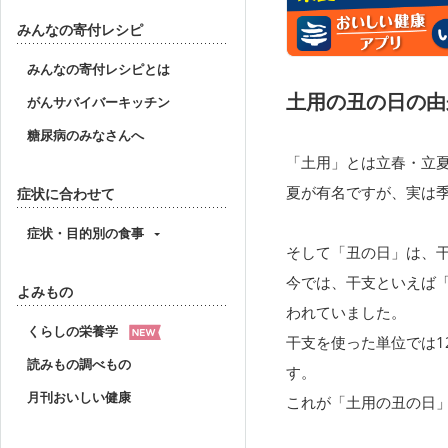
みんなの寄付レシピ
みんなの寄付レシピとは
土用の丑の日の由
がんサバイバーキッチン
糖尿病のみなさんへ
「土用」とは立春・立夏
夏が有名ですが、実は
症状に合わせて
症状・目的別の食事
そして「丑の日」は、
今では、干支といえば
よみもの
われていました。
くらしの栄養学
干支を使った単位では1
読みもの調べもの
す。
月刊おいしい健康
これが「土用の丑の日