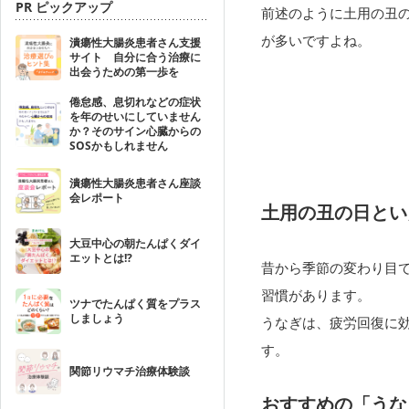
PR ピックアップ
前述のように土用の丑
が多いですよね。
潰瘍性大腸炎患者さん支援
サイト 自分に合う治療に
出会うための第一歩を
倦怠感、息切れなどの症状
を年のせいにしていません
か？そのサイン心臓からの
SOSかもしれません
潰瘍性大腸炎患者さん座談
会レポート
土用の丑の日とい
大豆中心の朝たんぱくダイ
エットとは!?
昔から季節の変わり目
習慣があります。
ツナでたんぱく質をプラス
しましょう
うなぎは、疲労回復に
す。
関節リウマチ治療体験談
おすすめの「うな