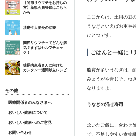
【関節リウマチをお持ちの
方】新規会員登録はこちら
から
ここからは、土用の丑
うなぎといえばお重や
潰瘍性大腸炎の治療
ひとつです。
関節リウマチってどんな病
気？まずはセルフチェッ
ごはんと一緒に！
ク！
糖尿病患者さんに向けた
脂質が多いうなぎは、
カンタン一週間献立レシピ
みょうがや青じそ、ね
なりますよ。
その他
医療関係者のみなさまへ
うなぎの混ぜ寿司
おいしい健康について
おいしい健康へのご意見
炊いたご飯に、合わせ
お問い合わせ
で、不足しやすい食物