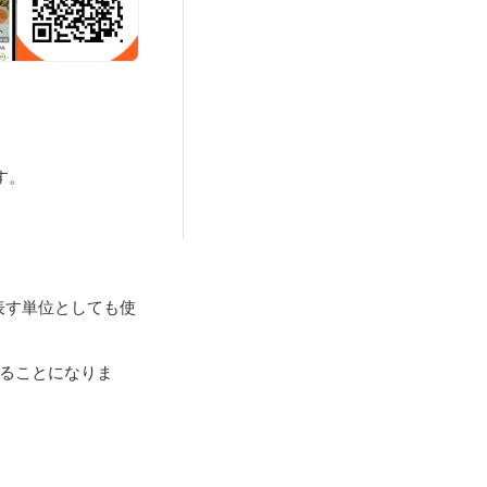
す。
表す単位としても使
することになりま