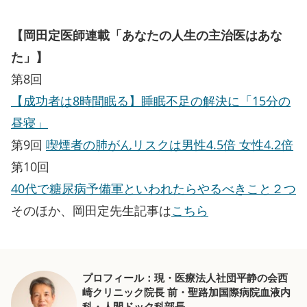
【岡田定医師連載「あなたの人生の主治医はあな
た」】
第8回
【成功者は8時間眠る】睡眠不足の解決に「15分の
昼寝」
第9回
喫煙者の肺がんリスクは男性4.5倍 女性4.2倍
第10回
40代で糖尿病予備軍といわれたらやるべきこと２つ
そのほか、岡田定先生記事は
こちら
プロフィール：現・医療法人社団平静の会西
崎クリニック院長 前・聖路加国際病院血液内
科・人間ドック科部長