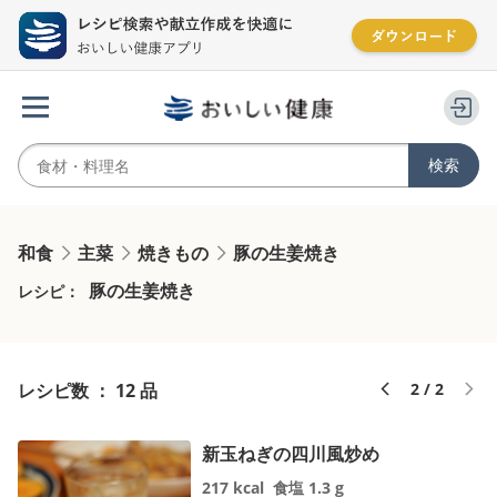
和食
主菜
焼きもの
豚の生姜焼き
豚の生姜焼き
レシピ：
レシピ数 ： 12 品
2 / 2
新玉ねぎの四川風炒め
217
kcal
食塩
1.3
g