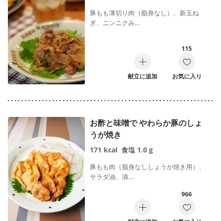
豚もも薄切り肉（脂身なし）、新玉ね
ぎ、ニンニクみ…
115
献立に追加
お気に入り
お酢と味噌で やわらか豚のしょ
うが焼き
171
kcal
食塩
1.0
g
豚もも肉（脂身なししょうが焼き用）、
サラダ油、漬…
966