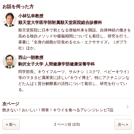
お話を伺った方
小林弘幸教授
順天堂大学医学部附属順天堂医院総合診療科
順天堂医院に日本で初となる便秘外来を開設。自律神経の働きを
高める独自メソッドや腸脳相関についても着目し、研究を行う。
著書に『全身の細胞が目覚めるセル・エクササイズ』（ポプラ
社）ほか。
西山一朗教授
駒沢女子大学 人間健康学部健康栄養学科
同学部長。キウイフルーツ、サルナシ（コクワ、ベビーキウイ）
等のマタタビ属果実に詳しい“キウイ博士”。特にアクチニジンな
どたんぱく質分解酵素の活性について着目し、研究を行ってい
る。
次ページ
飽きない！おいしい！簡単！キウイを食べるアレンジレシピ7品
« 前へ
2 ページ目 (
2
/3
)
次へ »