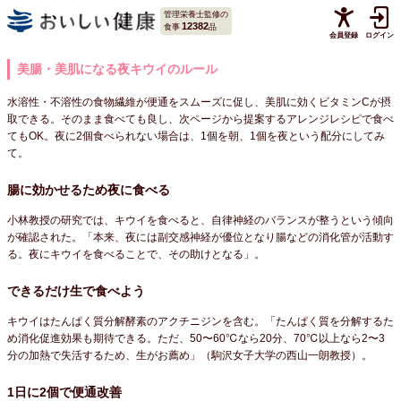
管理栄養士監修の
12382
食事
品
会員登録
ログイン
美腸・美肌になる夜キウイのルール
水溶性・不溶性の食物繊維が便通をスムーズに促し、美肌に効くビタミンCが摂
取できる。そのまま食べても良し、次ページから提案するアレンジレシピで食べ
てもOK。夜に2個食べられない場合は、1個を朝、1個を夜という配分にしてみ
て。
腸に効かせるため夜に食べる
小林教授の研究では、キウイを食べると、自律神経のバランスが整うという傾向
が確認された。「本来、夜には副交感神経が優位となり腸などの消化管が活動す
る。夜にキウイを食べることで、その助けとなる」。
できるだけ生で食べよう
キウイはたんぱく質分解酵素のアクチニジンを含む。「たんぱく質を分解するた
め消化促進効果も期待できる。ただ、50〜60℃なら20分、70℃以上なら2〜3
分の加熱で失活するため、生がお薦め」（駒沢女子大学の西山一朗教授）。
1日に2個で便通改善