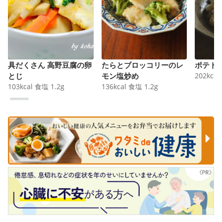
具だくさん 高野豆腐の卵
たらとブロッコリーのレ
ポテト
とじ
モン塩炒め
202
kcal
103
kcal
食塩
1.2
g
136
kcal
食塩
1.2
g