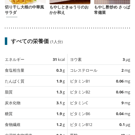
切り干し大根の中華風
もやしときゅうりのお
もやし酢炒め さっぱり
サラダ
かか和え
常備菜
すべての栄養価
(1人分)
エネルギー
31
kcal
ヨウ素
3
µg
食塩相当量
0.3
g
コレステロール
2
mg
たんぱく質
1.9
g
ビタミンB1
0.06
mg
脂質
1.3
g
ビタミンB2
0.06
mg
炭水化物
3.1
g
ビタミンC
9
mg
糖質
1.9
g
ビタミンB6
0.04
mg
食物繊維
1.2
g
ビタミンB12
0.1
µg