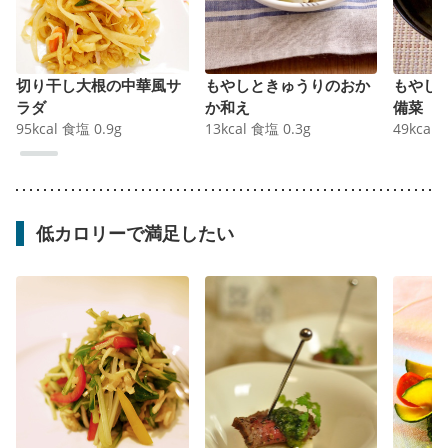
切り干し大根の中華風サ
もやしときゅうりのおか
もやし
ラダ
か和え
備菜
95
kcal
食塩
0.9
g
13
kcal
食塩
0.3
g
49
kcal
低カロリーで満足したい