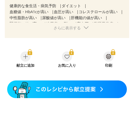
健康的な食生活・病気予防
ダイエット
血糖値・HbA1cが高い
血圧が高い
コレステロールが高い
中性脂肪が高い
尿酸値が高い
肝機能の値が高い
腎機能の値が高い
糖尿病（2型）
高血圧
脂質異常症
さらに表示する
高尿酸血症（痛風）
狭心症
心筋梗塞
心臓弁膜症
心不全
胃炎
胃ポリープ
消化性潰瘍（胃・十二指腸潰瘍）
逆流性食道炎
胆石症
慢性膵炎（移行期・寛解期）
痔
慢性便秘症
過敏性腸症候群（IBS）
糖尿病性腎症（第１期）
糖尿病性腎症（第２期）
糖尿病性腎症（第３期）
CKD（ステージ１）
献立に追加
CKD（ステージ２）
お気に入り
印刷
CKD（ステージ３a）
CKD（ステージ３b）
透析
乳がん（抗がん剤治療中）
乳がん（ホルモン療法中）
乳がん（放射線治療中）
乳がん治療を終えた方・経過観察中の方など
妊娠中(初期)
妊婦健診・体重増加が気になる（初期）
妊婦健診・血圧が気になる（初期）
妊婦健診・血糖値が気になる（初期）
妊娠高血圧(中期)
妊娠糖尿病(初期)
産後（母乳）
産後（混合栄養）
産後（ミルク）
骨折
関節リウマチ
乾癬
フレイル（年齢に合わせた体作り）
貧血対策
ニキビ・肌荒れ
妊活中
更年期