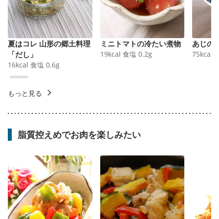
夏はコレ 山形の郷土料理
ミニトマトの冷たい煮物
あじの
「だし」
19
kcal
食塩
0.2
g
75
kcal
16
kcal
食塩
0.6
g
もっと見る
脂質控えめでお肉を楽しみたい