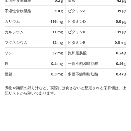
水溶性食物繊維
0.2
g
葉酸
42
µg
不溶性食物繊維
1.0
g
ビタミンA
39
µg
カリウム
116
mg
ビタミンD
0.0
µg
カルシウム
11
mg
ビタミンK
31
µg
マグネシウム
12
mg
ビタミンE
0.3
mg
リン
32
mg
飽和脂肪酸
0.24
g
鉄
0.4
mg
一価不飽和脂肪酸
0.46
g
亜鉛
0.3
mg
多価不飽和脂肪酸
0.47
g
煮物や麺類の残り汁など、実際には食さないと想定される栄養価は、上
記リストから除いてあります。