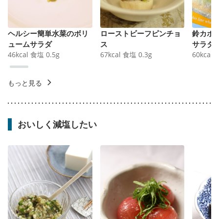
ヘルシー簡単水菜のボリ
ローストビーフピンチョ
鈴カボ
ュームサラダ
ス
サラダ
46
kcal
食塩
0.5
g
67
kcal
食塩
0.3
g
60
kcal
もっと見る
おいしく減塩したい