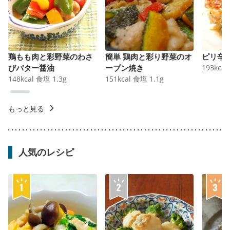
鶏もも肉と彩野菜のわさ
簡単 鶏肉と彩り野菜のオ
ピリ辛
びバター醤油
ーブン焼き
193
kcal
148
kcal
食塩
1.3
g
151
kcal
食塩
1.1
g
もっと見る
人気のレシピ