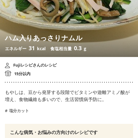
ハム入りあっさりナムル
31
0.3
エネルギー
kcal
食塩相当量
g
Fujiレシピさんのレシピ
15分以内
もやしは、豆から発芽する段階でビタミンや遊離アミノ酸が
増え、食物繊維も多いので、生活習慣病予防に。
塩分カット
こんな病気・お悩みの方向けのレシピです