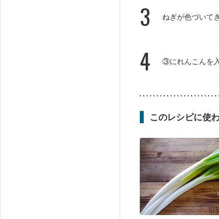
3
ねぎが色づいて
4
③にれんこんを
このレシピに使