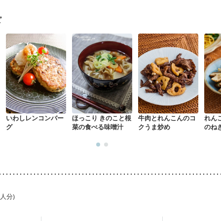
になる（初期）
妊婦健診・血圧が気になる（初期）
なる（初期）
妊娠高血圧(中期)
妊娠糖尿病(初期)
産後（母乳）
産
ピ
骨粗しょう症
関節リウマチ
乾癬
貧血対策
ニキビ・肌荒れ
妊
いわしレンコンバー
ほっこり きのこと根
牛肉とれんこんのコ
れん
グ
菜の食べる味噌汁
クうま炒め
のね
1人分)