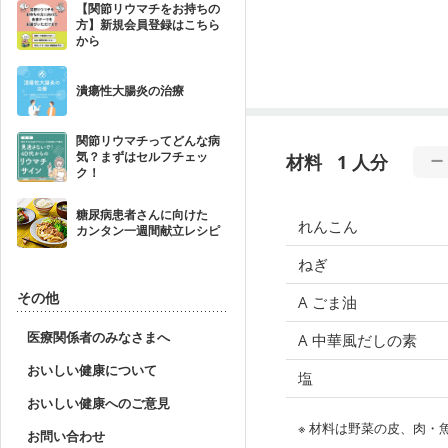
【関節リウマチをお持ちの
方】新規会員登録はこちら
から
潰瘍性大腸炎の治療
関節リウマチってどんな病
気？まずはセルフチェッ
材料
1 人分
ク！
糖尿病患者さんに向けた
れんこん
カンタン一週間献立レシピ
ねぎ
その他
A ごま油
医療関係者のみなさまへ
A 中華風だしの素
おいしい健康について
塩
おいしい健康へのご意見
※ 材料は野菜の皮、肉
お問い合わせ