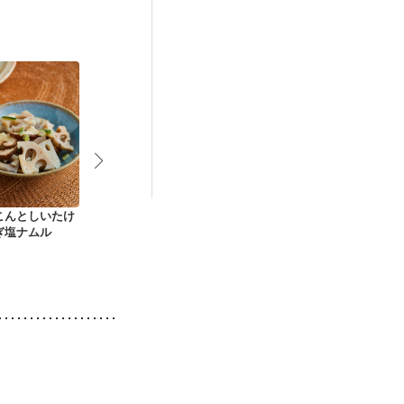
後（混合栄養）
活中
更年期
こんとしいたけ
レンジでお手軽 鶏と
長芋と長ネギの豆乳
ふわふわ れ
ぎ塩ナムル
野菜のねぎ塩だれ
シチュー
り肉団子と春
煮物