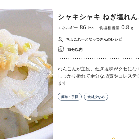
シャキシャキ ねぎ塩れん
86
0.8
エネルギー
食塩相当量
kcal
g
ちょこれーとなっつさんのレシピ
15分以内
れんこんが主役、ねぎ塩味がクセにな
しっかり摂れて余分な脂質やコレステ
ます
簡単・手軽
食材少なめ