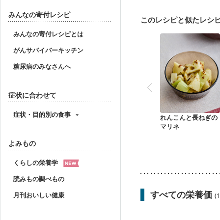
妊婦健診・体重増加が気
妊婦健診・血糖値が気に
みんなの寄付レシピ
このレシピと似たレシ
産後（ミルク）
骨折
みんなの寄付レシピとは
がんサバイバーキッチン
糖尿病のみなさんへ
症状に合わせて
症状・目的別の食事
れんこんと長ねぎの
マリネ
よみもの
くらしの栄養学
読みもの調べもの
すべての栄養価
月刊おいしい健康
(