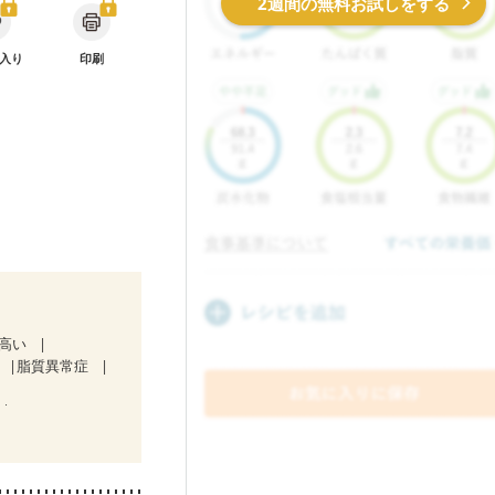
2週間の無料お試しをする
入り
印刷
が高い
脂質異常症
中）