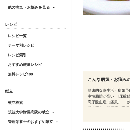
他の病気・お悩みを見る
レシピ
レシピ一覧
テーマ別レシピ
レシピ索引
おすすめ厳選レシピ
無料レシピ100
こんな病気・お悩み
健康的な食生活・病気予
献立
中性脂肪が高い
尿酸
高尿酸血症（痛風）
献立検索
慢性膵炎（移行期・寛解
筑波大学附属病院の献立
睡眠時無呼吸症候群
CKD（ステージ２）
C
管理栄養士のおすすめ献立
乳がん（放射線治療中）