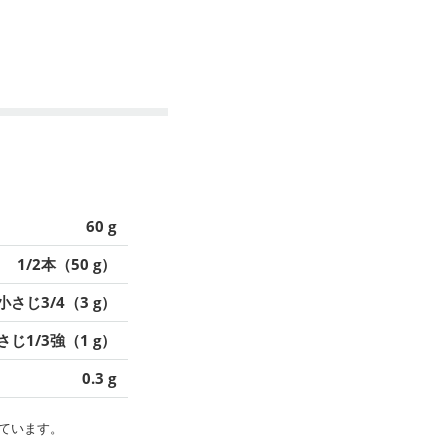
60 g
1/2本（50 g）
小さじ3/4（3 g）
さじ1/3強（1 g）
0.3 g
ています。