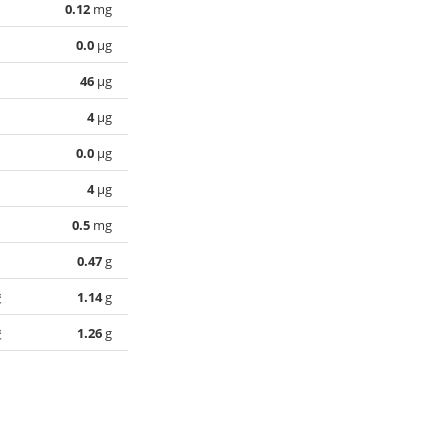
0.12
mg
0.0
µg
46
µg
4
µg
0.0
µg
4
µg
0.5
mg
0.47
g
酸
1.14
g
酸
1.26
g