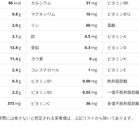
86
kcal
カルシウム
31
mg
ビタミンB6
0.8
g
マグネシウム
16
mg
ビタミンB12
2.0
g
リン
60
mg
葉酸
3.1
g
鉄
0.5
mg
ビタミンA
13.8
g
亜鉛
0.3
mg
ビタミンD
11.4
g
ヨウ素
6
µg
ビタミンK
2.4
g
コレステロール
1
mg
ビタミンE
0.3
g
ビタミンB1
0.09
mg
飽和脂肪酸
2.2
g
ビタミンB2
0.03
mg
一価不飽和脂肪
373
mg
ビタミンC
36
mg
多価不飽和脂肪
実際には食さないと想定される栄養価は、上記リストから除いてあります。