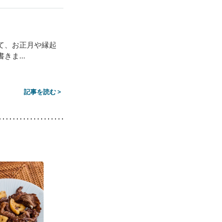
て、お正月や縁起
ま...
記事を読む >