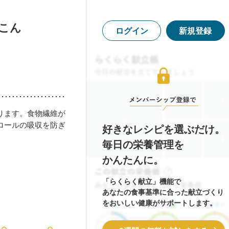
こん
ログイン
新規登録
ります。食物繊維が
ロールの吸収を防ぎ
好きなレシピを選ぶだけ。
毎日の栄養管理を
かんたんに。
「らくらく献立」機能で
あなたの食事基準に合った献立づくり
をおいしい健康がサポートします。