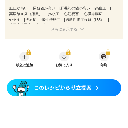
血圧が高い
尿酸値が高い
肝機能の値が高い
高血圧
高尿酸血症（痛風）
狭心症
心筋梗塞
心臓弁膜症
心不全
胆石症
慢性便秘症
過敏性腸症候群（IBS）
糖尿病性腎症（第３期）
CKD（ステージ３a）
さらに表示する
CKD（ステージ３b）
乳がん（抗がん剤治療中）
乳がん（ホルモン療法中）
乳がん（放射線治療中）
乳がん治療を終えた方・経過観察中の方など
妊娠中(初期)
妊婦健診・体重増加が気になる（初期）
妊婦健診・血圧が気になる（初期）
妊婦健診・血糖値が気になる（初期）
妊娠高血圧(中期)
妊娠糖尿病(初期)
献立に追加
産後（母乳）
お気に入り
産後（混合栄養）
印刷
産後（ミルク）
関節リウマチ
乾癬
フレイル（年齢に合わせた体作り）
貧血対策
ニキビ・肌荒れ
妊活中
更年期