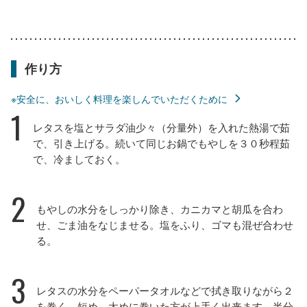
作り方
※安全に、おいしく料理を楽しんでいただくために
1
レタスを塩とサラダ油少々（分量外）を入れた熱湯で茹
で、引き上げる。続いて同じお鍋でもやしを３０秒程茹
で、冷ましておく。
2
もやしの水分をしっかり除き、カニカマと胡瓜を合わ
せ、ごま油をなじませる。塩をふり、ゴマも混ぜ合わせ
る。
3
レタスの水分をペーパータオルなどで拭き取りながら２
を巻く。短め、太めに巻いた方が上手く出来ます。半分