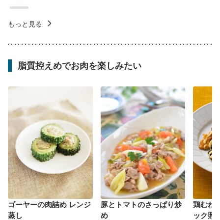
もっと見る
脂質控えめでお肉を楽しみたい
ゴーヤーの肉詰め レンジ
豚とトマトのさっぱり炒
鶏むね
蒸し
め
ック照