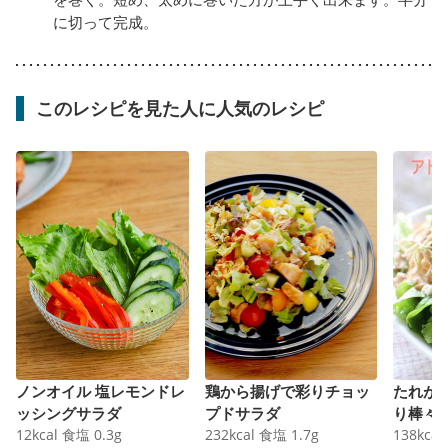
に切って完成。
このレシピを見た人に人気のレシピ
ノンオイル 塩レモンドレ
鶏から揚げで彩りチョッ
たれが
ッシングサラダ
プドサラダ
り棒々
12
kcal
食塩
0.3
g
232
kcal
食塩
1.7
g
138
kcal