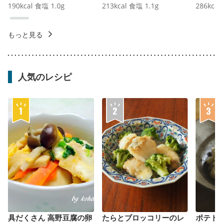
190
kcal
食塩
1.0
g
213
kcal
食塩
1.1
g
286
kcal
もっと見る
人気のレシピ
具だくさん 高野豆腐の卵
たらとブロッコリーのレ
ポテト