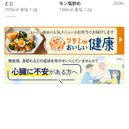
とじ
モン塩炒め
202
kcal
103
kcal
食塩
1.2
g
136
kcal
食塩
1.2
g