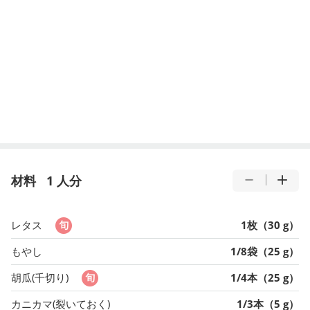
材料
1 人分
レタス
1枚（30 g）
もやし
1/8袋（25 g）
胡瓜(千切り)
1/4本（25 g）
カニカマ(裂いておく)
1/3本（5 g）