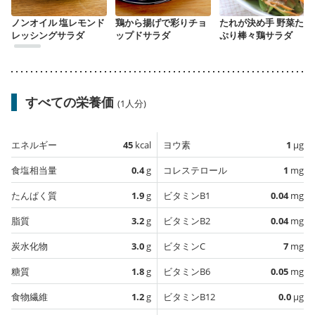
ノンオイル 塩レモンド
鶏から揚げで彩りチョ
たれが決め手 野菜たっ
レッシングサラダ
ップドサラダ
ぷり棒々鶏サラダ
すべての栄養価
(1人分)
エネルギー
45
kcal
ヨウ素
1
µg
食塩相当量
0.4
g
コレステロール
1
mg
たんぱく質
1.9
g
ビタミンB1
0.04
mg
脂質
3.2
g
ビタミンB2
0.04
mg
炭水化物
3.0
g
ビタミンC
7
mg
糖質
1.8
g
ビタミンB6
0.05
mg
食物繊維
1.2
g
ビタミンB12
0.0
µg