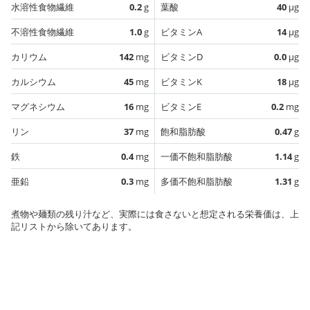
水溶性食物繊維
0.2
g
葉酸
40
µg
不溶性食物繊維
1.0
g
ビタミンA
14
µg
カリウム
142
mg
ビタミンD
0.0
µg
カルシウム
45
mg
ビタミンK
18
µg
マグネシウム
16
mg
ビタミンE
0.2
mg
リン
37
mg
飽和脂肪酸
0.47
g
鉄
0.4
mg
一価不飽和脂肪酸
1.14
g
亜鉛
0.3
mg
多価不飽和脂肪酸
1.31
g
煮物や麺類の残り汁など、実際には食さないと想定される栄養価は、上
記リストから除いてあります。