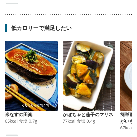
低カロリーで満足したい
米なすの田楽
かぼちゃと茄子のマリネ
簡単副
65
kcal
食塩
0.7
g
77
kcal
食塩
0.4
g
がいも
67
kcal