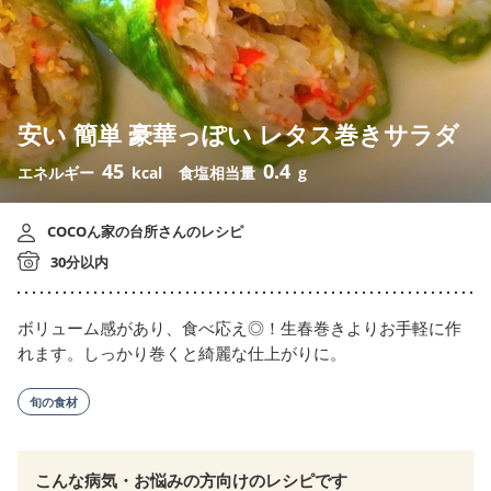
安い 簡単 豪華っぽい レタス巻きサラダ
45
0.4
エネルギー
kcal
食塩相当量
g
COCOん家の台所さんのレシピ
30分以内
ボリューム感があり、食べ応え◎！生春巻きよりお手軽に作
れます。しっかり巻くと綺麗な仕上がりに。
旬の食材
こんな病気・お悩みの方向けのレシピです