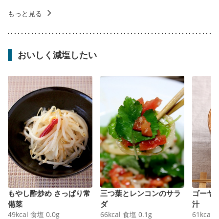
もっと見る
おいしく減塩したい
もやし酢炒め さっぱり常
三つ葉とレンコンのサラ
ゴーヤ
備菜
ダ
汁
49
kcal
食塩
0.0
g
66
kcal
食塩
0.1
g
61
kcal