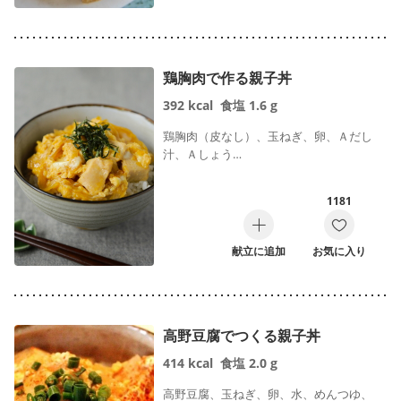
鶏胸肉で作る親子丼
392
kcal
食塩
1.6
g
鶏胸肉（皮なし）、玉ねぎ、卵、Ａだし
汁、Ａしょう…
1181
献立に追加
お気に入り
高野豆腐でつくる親子丼
414
kcal
食塩
2.0
g
高野豆腐、玉ねぎ、卵、水、めんつゆ、