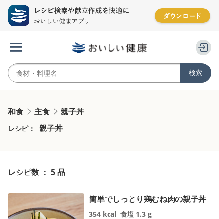
和食
主食
親子丼
親子丼
レシピ：
レシピ数 ： 5 品
簡単でしっとり鶏むね肉の親子丼
354
kcal
食塩
1.3
g