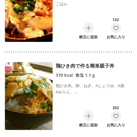
ごはん
132
献立に追加
お気に入り
鶏ひき肉で作る簡単親子丼
370
kcal
食塩
1.1
g
鶏ひき肉、卵、ねぎ、Aしょうゆ、A酒、
Aみりん、…
352
献立に追加
お気に入り