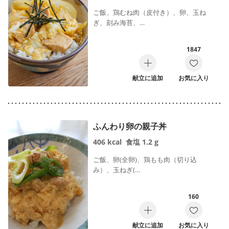
ご飯、鶏むね肉（皮付き）、卵、玉ね
ぎ、刻み海苔、…
1847
献立に追加
お気に入り
ふんわり卵の親子丼
406
kcal
食塩
1.2
g
ご飯、卵(全卵)、鶏もも肉（切り込
み）、玉ねぎ(…
160
献立に追加
お気に入り