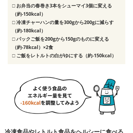
□ お弁当の春巻き3本をシューマイ3個に変える
（約-150kcal）
□ 冷凍チャーハンの量を300gから200gに減らす
（約-180kcal）
□ パックご飯を200gから150gのものに変える
（約-78kcal）×2食
□ ご飯をレトルトの白がゆにする（約-150kcal）
冷凍食品やレトルト食品をヘルシーに食べる