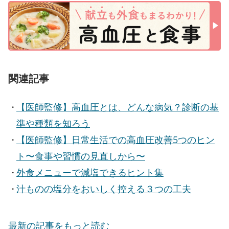
関連記事
【医師監修】高血圧とは、どんな病気？診断の基
準や種類を知ろう
【医師監修】日常生活での高血圧改善5つのヒン
ト〜食事や習慣の見直しから〜
外食メニューで減塩できるヒント集
汁ものの塩分をおいしく控える３つの工夫
最新の記事をもっと読む